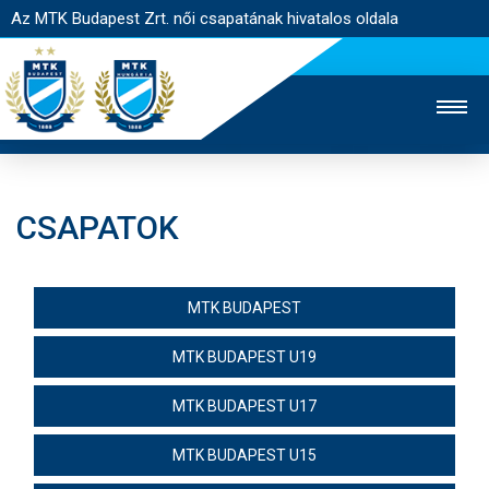
Az MTK Budapest Zrt. női csapatának hivatalos oldala
CSAPATOK
MTK TV
FÉRFI CSAPAT
AKADÉMIA
JEGYÉRTÉKESÍTÉS
WEBSHOP
STADION
MTK BUDAPEST
EGYESÜLET
KAPCSOLAT
MTK BUDAPEST U19
NYITÓLAP
MTK BUDAPEST U17
HÍREK
MTK BUDAPEST U15
CSAPAT