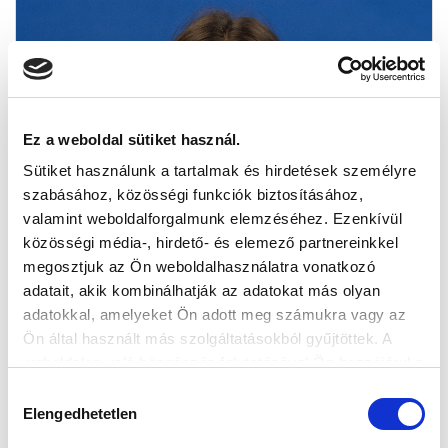
Ez a weboldal sütiket használ.
Sütiket használunk a tartalmak és hirdetések személyre
szabásához, közösségi funkciók biztosításához,
valamint weboldalforgalmunk elemzéséhez. Ezenkívül
közösségi média-, hirdető- és elemező partnereinkkel
megosztjuk az Ön weboldalhasználatra vonatkozó
adatait, akik kombinálhatják az adatokat más olyan
adatokkal, amelyeket Ön adott meg számukra vagy az
Ön által használt más szolgáltatásokból gyűjtöttek. A
weboldalon való böngészés folytatásával Ön hozzájárul a
sütik használatához.
Hozzájárulás
Elengedhetetlen
kiválasztása