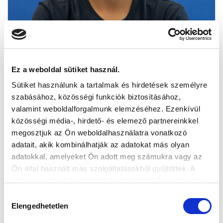
Ez a weboldal sütiket használ.
Sütiket használunk a tartalmak és hirdetések személyre
szabásához, közösségi funkciók biztosításához,
valamint weboldalforgalmunk elemzéséhez. Ezenkívül
közösségi média-, hirdető- és elemező partnereinkkel
megosztjuk az Ön weboldalhasználatra vonatkozó
adatait, akik kombinálhatják az adatokat más olyan
adatokkal, amelyeket Ön adott meg számukra vagy az
Ön által használt más szolgáltatásokból gyűjtöttek. A
weboldalon való böngészés folytatásával Ön hozzájárul a
TAGYI
sütik használatához.
Hozzájárulás
VIVIEN
Elengedhetetlen
kiválasztása
U19 VEZETŐEDZŐ, VIDEÓELEMZŐ