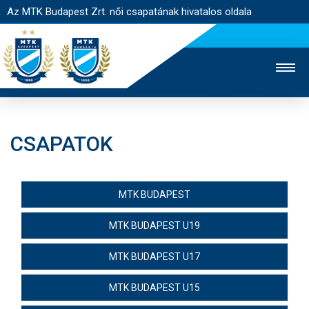
Az MTK Budapest Zrt. női csapatának hivatalos oldala
CSAPATOK
MTK TV
FÉRFI CSAPAT
AKADÉMIA
JEGYÉRTÉKESÍTÉS
WEBSHOP
STADION
MTK BUDAPEST
EGYESÜLET
KAPCSOLAT
MTK BUDAPEST U19
NYITÓLAP
MTK BUDAPEST U17
HÍREK
MTK BUDAPEST U15
CSAPAT