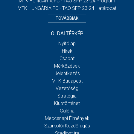
MTK HUNGÁRIA FC - TAO SFP 23-24 Program
MTK HUNGÁRIA FC - TAO SFP 23-24 Határozat
TOVÁBBIAK
OLDALTÉRKÉP
Nyitólap
Hírek
Csapat
Mérkőzések
Jelentkezés
MTK Budapest
Vezetőség
Stratégia
Klubtörténet
Galéria
Meccsnapi Élmények
Szurkolói Kezdőrúgás
Stadiontúra