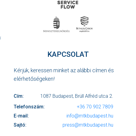
Í
KAPCSOLAT
Kérjük, keressen minket az alábbi címen és
elérhetőségeken!
Cím:
1087 Budapest, Brüll Alfréd utca 2.
Telefonszám:
+36 70 902 7809
E-mail:
info@mtkbudapest.hu
Sajtó:
press@mtkbudapest.hu