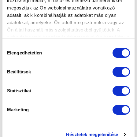
közösségi média-, hirdető- és elemező partnereinkkel
megosztjuk az Ön weboldalhasználatra vonatkozó
adatait, akik kombinálhatják az adatokat más olyan
adatokkal, amelyeket Ön adott meg számukra vagy az
Ön által használt más szolgáltatásokból gyűjtöttek. A
weboldalon való böngészés folytatásával Ön hozzájárul a
sütik használatához.
Hozzájárulás
Elengedhetetlen
kiválasztása
Beállítások
Statisztikai
Marketing
Részletek megjelenítése