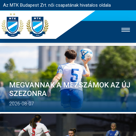
Az MTK Budapest Zrt. női csapatának hivatalos oldala
MTK TV
FÉRFI CSAPAT
AKADÉMIA
JEGYÉRTÉKESÍTÉS
WEBSHOP
STADION
MEGVANNAK A MEZSZÁMOK AZ ÚJ
SZEZONRA
EGYESÜLET
KAPCSOLAT
2026-08-07
NYITÓLAP
HÍREK
CSAPAT