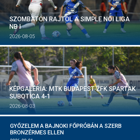
MÉRKŐZÉSEK
SZOMBATON RAJTOL A SIMPLE NŐI LIGA
JELENTKEZÉS
NB I
KLUB
2026-08-05
GALÉRIA
SZURKOLÓI ÉLMÉNYEK
SAJTÓ
KÉPGALÉRIA: MTK BUDAPEST-ŽFK SPARTAK
SUBOTICA 4-1
2026-08-03
GYŐZELEM A BAJNOKI FŐPRÓBÁN A SZERB
BRONZÉRMES ELLEN