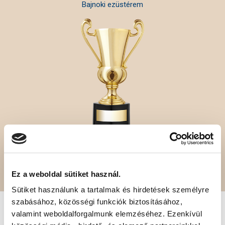
Bajnoki ezüstérem
4
Magyar Kupa-győzelem
Ez a weboldal sütiket használ.
Sütiket használunk a tartalmak és hirdetések személyre
szabásához, közösségi funkciók biztosításához,
SZPONZOROK
valamint weboldalforgalmunk elemzéséhez. Ezenkívül