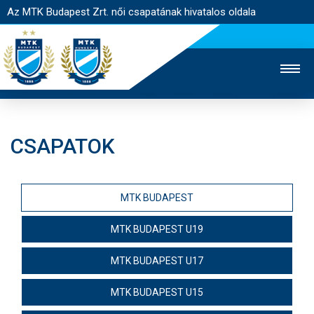
Az MTK Budapest Zrt. női csapatának hivatalos oldala
CSAPATOK
MTK TV
FÉRFI CSAPAT
AKADÉMIA
JEGYÉRTÉKESÍTÉS
WEBSHOP
STADION
MTK BUDAPEST
EGYESÜLET
KAPCSOLAT
MTK BUDAPEST U19
NYITÓLAP
MTK BUDAPEST U17
HÍREK
MTK BUDAPEST U15
CSAPAT