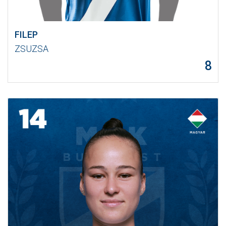
FILEP
ZSUZSA
8