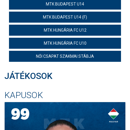
MTK BUDAPEST U14
MÉRKŐZÉSEK
MTK BUDAPEST U14 (F)
JELENTKEZÉS
MTK HUNGÁRIA FC U12
KLUB
MTK HUNGÁRIA FC U10
GALÉRIA
SZURKOLÓI ÉLMÉNYEK
NŐI CSAPAT SZAKMAI STÁBJA
SAJTÓ
JÁTÉKOSOK
KAPUSOK