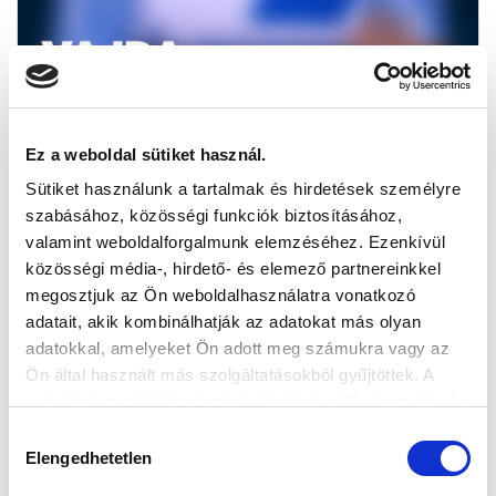
Ez a weboldal sütiket használ.
Sütiket használunk a tartalmak és hirdetések személyre
szabásához, közösségi funkciók biztosításához,
VAJDA
valamint weboldalforgalmunk elemzéséhez. Ezenkívül
ORSOLYA
közösségi média-, hirdető- és elemező partnereinkkel
4
megosztjuk az Ön weboldalhasználatra vonatkozó
adatait, akik kombinálhatják az adatokat más olyan
adatokkal, amelyeket Ön adott meg számukra vagy az
Ön által használt más szolgáltatásokból gyűjtöttek. A
weboldalon való böngészés folytatásával Ön hozzájárul a
sütik használatához.
Hozzájárulás
Elengedhetetlen
kiválasztása