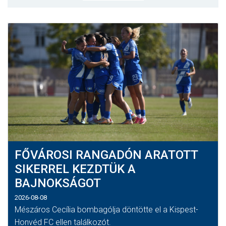
MÉRKŐZÉSEK
JELENTKEZÉS
KLUB
GALÉRIA
SZURKOLÓI ÉLMÉNYEK
SAJTÓ
FŐVÁROSI RANGADÓN ARATOTT
SIKERREL KEZDTÜK A
BAJNOKSÁGOT
2026-08-08
Mészáros Cecília bombagólja döntötte el a Kispest-
Honvéd FC ellen találkozót.