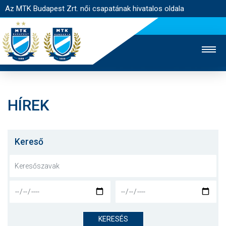
Az MTK Budapest Zrt. női csapatának hivatalos oldala
HÍREK
MTK TV
FÉRFI CSAPAT
AKADÉMIA
JEGYÉRTÉKESÍTÉS
WEBSHOP
STADION
Kereső
EGYESÜLET
KAPCSOLAT
NYITÓLAP
HÍREK
KERESÉS
CSAPAT