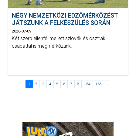
NÉGY NEMZETKÖZI EDZŐMÉRKŐZÉST
JÁTSZUNK A FELKÉSZÜLÉS SORÁN
2026-07-09
Két szerb ellenfél mellett szlovák és osztrák
csapattal is megmérkőzünk.
1
2
3
4
5
6
7
8
164
165
›