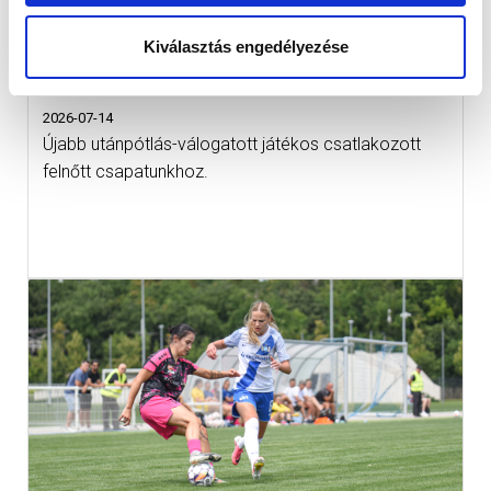
Kiválasztás engedélyezése
HORVÁTH PETRA LYONBÓL TÉRT
VISSZA AZ MTK-HOZ
2026-07-14
Újabb utánpótlás-válogatott játékos csatlakozott
felnőtt csapatunkhoz.