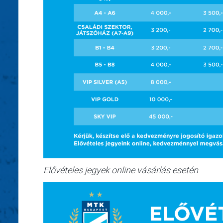
Elővételes jegyek online vásárlás esetén