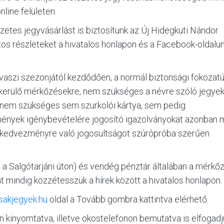
KLUB
line felületen.
etes jegyvásárlást is biztosítunk az Új Hidegkuti Nándor
GALÉRIA
tos részleteket a hivatalos honlapon és a Facebook-oldalu
SZURKOLÓI ÉLMÉNYEK
vaszi szezonjától kezdődően, a normál biztonsági fokozatú
erülő mérkőzésekre, nem szükséges a névre szóló jegye
SAJTÓ
z nem szükséges sem szurkolói kártya, sem pedig
mények igénybevételére jogosító igazolványokat azonban 
a kedvezményre való jogosultságot szúrópróba szerűen
s a Salgótarjáni úton) és vendég pénztár általában a mérkőz
kat mindig közzétesszük a hírek között a hivatalos honlapon.
sakjegyek.hu
oldal a Tovább gombra kattintva elérhető.
 kinyomtatva, illetve okostelefonon bemutatva is elfogadj