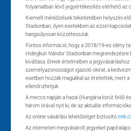
folyamatban lévő jegyértékesítés elérhető az on
Kiemelt mérkőzések tekintetében helyszíni előz
Stadionban, ilyen esetekben az ezzel kapcsola
hangsúlyosan közzétesszük.
Fontos információ, hogy a 2018/19-es idény ta
Hidegkuti Nándor Stadionban megrendezésre k
kiváltása. Ennek értelmében a jegyvásárlásho
személyazonosságot igazoló okirat, a kedvez
esetben hozzák magukkal az érintettek, mert 
ellenőrizhetjük.
A meccs napján a hazai (Hungária körút felől é
három órával nyit ki, de az aktuális információ
Az online vásárlási lehetőséget biztosító
mtk.c
Az interneten megvásárolt jegyeket papíralapon