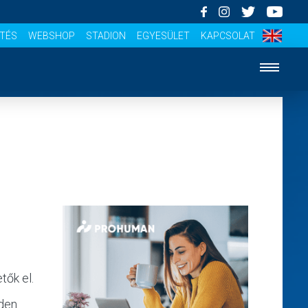
ÍTÉS
WEBSHOP
STADION
EGYESÜLET
KAPCSOLAT
tők el.
nden