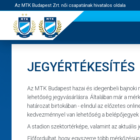
Az MTK Budapest Zrt. női csapatának hivatalos oldala
JEGYÉRTÉKESÍTÉS
Az MTK Budapest hazai és idegenbeli bajnoki
lehetőség jegyvásárlásra. Általában már a m
határozat birtokában - elindul az előzetes onl
kedvezménnyel van lehetőség a belépőjegyek
A stadion szektortérképe, valamint az aktuális 
Előfordulhat, hogy egyszerre több mérkőzésünkr