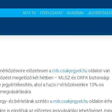
MTK TV
FÉRFI CSAPAT
AKADÉMIA
JEGYÉRTÉKES
NYITÓLAP
HÍREK
 mérkőzéseire előzetesen a
mtk.csakjegyek.hu
oldalon van
CSAPAT
érkőzést megelőző két hétben – MLSZ és ORFK biztonsági
ine jegyértékesítés, ahol a hazai mérkőzéseinkre 10%-os
MÉRKŐZÉSEK
 megvásárlására.
jegy- és bérletárak szintén a
JELENTKEZÉS
mtk.csakjegyek.hu
oldalon érhe
e is elindítjuk az előzetes jegyvásárlási lehetőséget, mi