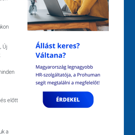
nkon
, Új
k
minden
és előtt
uk a