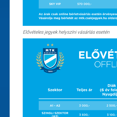
Elővételes jegyek helyszíni vásárlás esetén