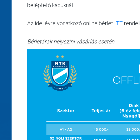
beléptető kapuknál.
Az idei évre vonatkozó online bérlet
ITT
rendel
Bérletárak helyszíni vásárlás esetén