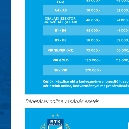
Bérletárak online vásárlás esetén