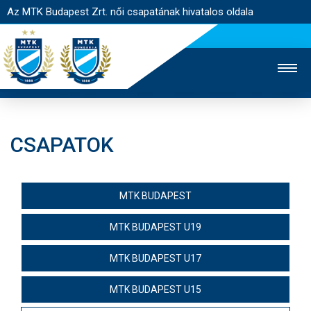
Az MTK Budapest Zrt. női csapatának hivatalos oldala
CSAPATOK
MTK TV
FÉRFI CSAPAT
AKADÉMIA
JEGYÉRTÉKESÍTÉS
WEBSHOP
STADION
MTK BUDAPEST
EGYESÜLET
KAPCSOLAT
MTK BUDAPEST U19
NYITÓLAP
MTK BUDAPEST U17
HÍREK
MTK BUDAPEST U15
CSAPAT