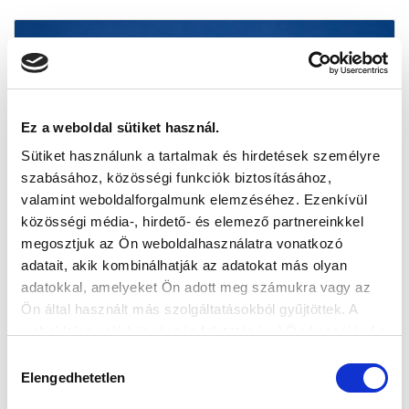
Ez a weboldal sütiket használ.
Sütiket használunk a tartalmak és hirdetések személyre
szabásához, közösségi funkciók biztosításához,
valamint weboldalforgalmunk elemzéséhez. Ezenkívül
közösségi média-, hirdető- és elemező partnereinkkel
megosztjuk az Ön weboldalhasználatra vonatkozó
adatait, akik kombinálhatják az adatokat más olyan
adatokkal, amelyeket Ön adott meg számukra vagy az
Ön által használt más szolgáltatásokból gyűjtöttek. A
weboldalon való böngészés folytatásával Ön hozzájárul a
sütik használatához.
Hozzájárulás
Elengedhetetlen
kiválasztása