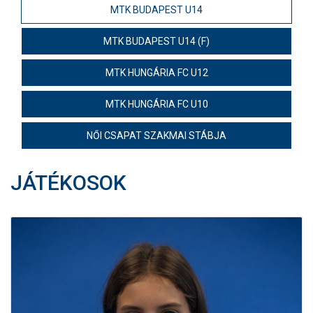
MTK BUDAPEST U14
MÉRKŐZÉSEK
MTK BUDAPEST U14 (F)
JELENTKEZÉS
MTK HUNGÁRIA FC U12
KLUB
MTK HUNGÁRIA FC U10
GALÉRIA
SZURKOLÓI ÉLMÉNYEK
NŐI CSAPAT SZAKMAI STÁBJA
SAJTÓ
JÁTÉKOSOK