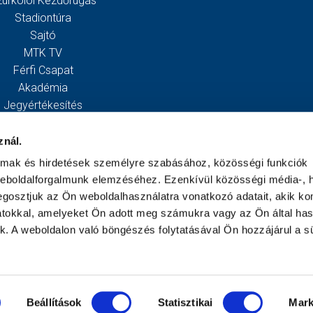
zurkolói Kezdőrúgás
Stadiontúra
Sajtó
MTK TV
Férfi Csapat
Akadémia
Jegyértékesítés
Webshop
Stadion
znál.
Egyesület
almak és hirdetések személyre szabásához, közösségi funkciók
Kapcsolat
weboldalforgalmunk elemzéséhez. Ezenkívül közösségi média-, h
gosztjuk az Ön weboldalhasználatra vonatkozó adatait, akik ko
atokkal, amelyeket Ön adott meg számukra vagy az Ön által ha
ek. A weboldalon való böngészés folytatásával Ön hozzájárul a sü
Beállítások
Statisztikai
Mark