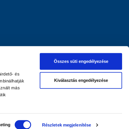
Összes süti engedélyezése
irdető- és
Kiválasztás engedélyezése
mbinálhatják
sznált más
tik
eting
Részletek megjelenítése