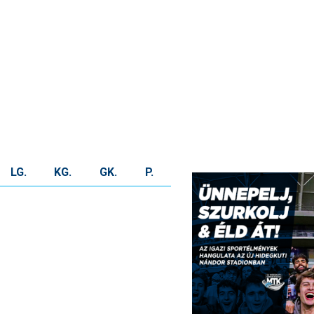
KLUB
GALÉRIA
SZURKOLÓI ÉLMÉNYEK
SAJTÓ
LG.
KG.
GK.
P.