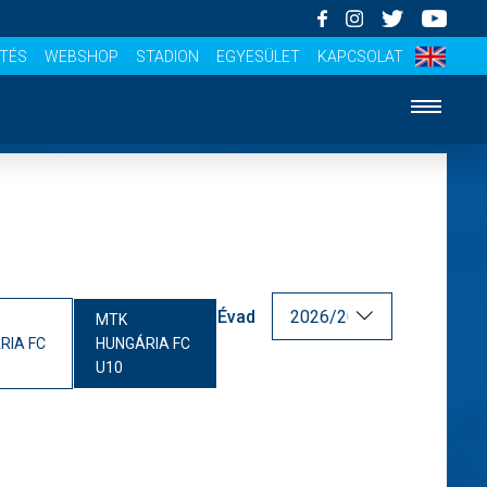
ÍTÉS
WEBSHOP
STADION
EGYESÜLET
KAPCSOLAT
Évad
MTK
RIA FC
HUNGÁRIA FC
U10