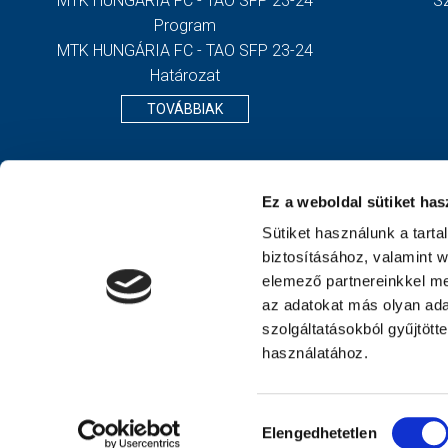
MTK HUNGÁRIA FC - TAO SFP 23-24
S
Program
MTK HUNGÁRIA FC - TAO SFP 23-24
Határozat
TOVÁBBIAK
Ez a weboldal sütiket has
Sütiket használunk a tart
biztosításához, valamint 
elemező partnereinkkel me
az adatokat más olyan ad
szolgáltatásokból gyűjtött
használatához.
Hozzájárulás
Elengedhetetlen
kiválasztása