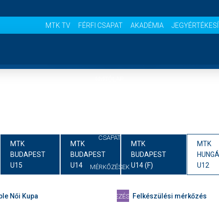
MTK TV
FÉRFI CSAPAT
AKADÉMIA
JEGYÉRTÉKES
NYITÓLAP
HÍREK
CSAPAT
MTK
MTK
MTK
MTK
BUDAPEST
BUDAPEST
BUDAPEST
HUNGÁ
U15
U14
U14 (F)
U12
MÉRKŐZÉSEK
le Női Kupa
Felkészülési mérkőzés
JELENTKEZÉS