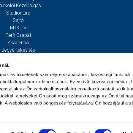
zurkolói Kezdőrúgás
Stadiontúra
Sajtó
MTK TV
Férfi Csapat
Akadémia
Jegyértékesítés
Webshop
Stadion
znál.
Egyesület
almak és hirdetések személyre szabásához, közösségi funkciók
Kapcsolat
weboldalforgalmunk elemzéséhez. Ezenkívül közösségi média-, h
gosztjuk az Ön weboldalhasználatra vonatkozó adatait, akik ko
atokkal, amelyeket Ön adott meg számukra vagy az Ön által ha
ek. A weboldalon való böngészés folytatásával Ön hozzájárul a sü