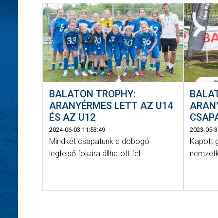
BALATON TROPHY:
BALA
ARANYÉRMES LETT AZ U14
ARAN
ÉS AZ U12
CSAP
2024-06-03 11:53:49
2023-05-3
Mindkét csapatunk a dobogó
Kapott g
legfelső fokára állhatott fel.
nemzetk