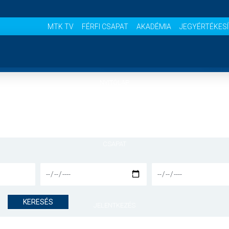
MTK TV
FÉRFI CSAPAT
AKADÉMIA
JEGYÉRTÉKES
NYITÓLAP
HÍREK
CSAPAT
MÉRKŐZÉSEK
KERESÉS
JELENTKEZÉS