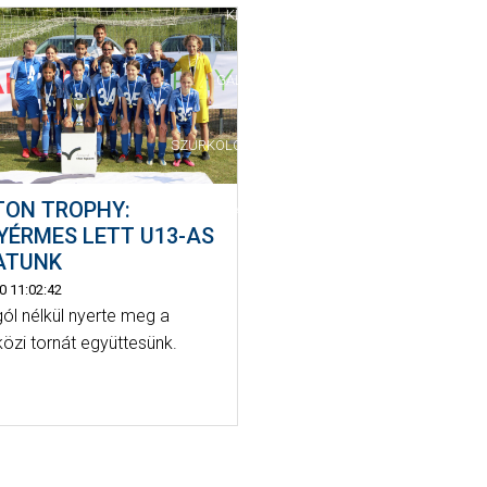
KLUB
GALÉRIA
SZURKOLÓI ÉLMÉNYEK
TON TROPHY:
SAJTÓ
YÉRMES LETT U13-AS
ATUNK
0 11:02:42
ól nélkül nyerte meg a
özi tornát együttesünk.