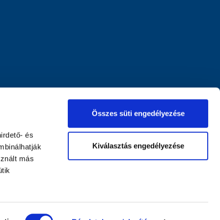
Összes süti engedélyezése
irdető- és
Kiválasztás engedélyezése
mbinálhatják
sznált más
tik