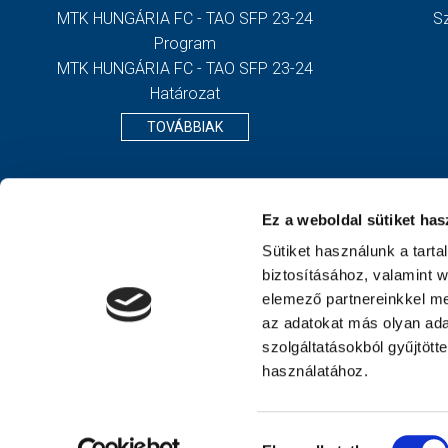
MTK HUNGÁRIA FC - TAO SFP 23-24
S
Program
MTK HUNGÁRIA FC - TAO SFP 23-24
Határozat
TOVÁBBIAK
Ez a weboldal sütiket has
Sütiket használunk a tart
biztosításához, valamint 
elemező partnereinkkel me
az adatokat más olyan ad
szolgáltatásokból gyűjtött
használatához.
Hozzájárulás