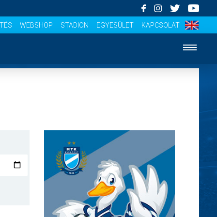
ÍTÉS
WEBSHOP
STADION
EGYESÜLET
KAPCSOLAT