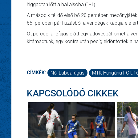
higgadtan lőtt a bal alsóba (1-1).
A második félidő első bő 20 percében mezőnyjáték fo
65. percben pár húzásból a vendégek kapuja elé ért
Öt perccel a lefújás előtt egy átlövésből ismét a ve
kitámadtunk, egy kontra után pedig eldöntötték a h
CÍMKÉK:
Női Labdarúgás
MTK Hungária FC U1
KAPCSOLÓDÓ CIKKEK