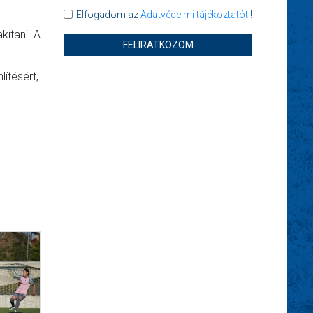
Elfogadom az
Adatvédelmi tájékoztatót
!
kítani. A
FELIRATKOZOM
ítésért,