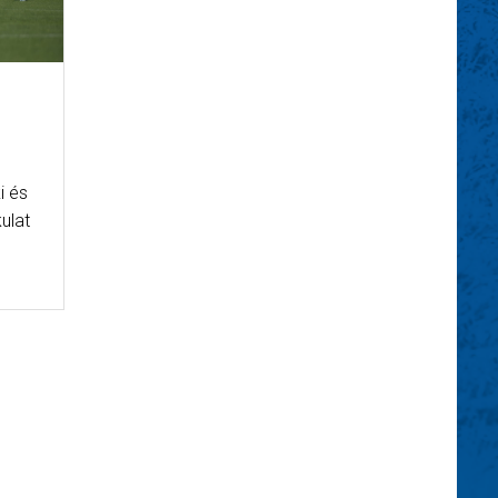
i és
kulat