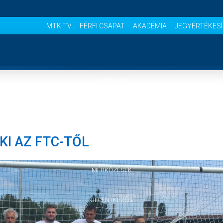
MTK TV
FÉRFI CSAPAT
AKADÉMIA
JEGYÉRTÉKES
NYITÓLAP
HÍREK
KI AZ FTC-TŐL
CSAPAT
MÉRKŐZÉSEK
JELENTKEZÉS