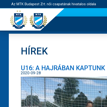
Az MTK Budapest Zrt. női csapatának hivatalos oldala
HÍREK
U16: A HAJRÁBAN KAPTUNK 
2020-09-28