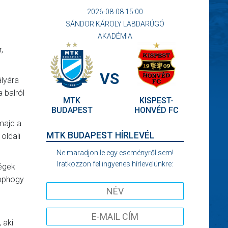
2026-08-08 15:00
SÁNDOR KÁROLY LABDARÚGÓ
AKADÉMIA
,
VS
ályára
 balról
MTK
KISPEST-
BUDAPEST
HONVÉD FC
majd a
MTK BUDAPEST HÍRLEVÉL
oldali
Ne maradjon le egy eseményről sem!
Iratkozzon fel ingyenes hírlevelünkre:
dégek
épphogy
 aki