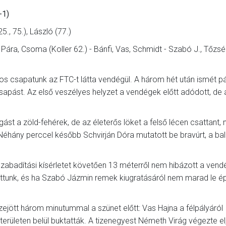
-1)
5., 75.), László (77.)
, Pára, Csoma (Koller 62.) - Bánfi, Vas, Schmidt - Szabó J., Tőzsér
os csapatunk az FTC-t látta vendégül. A három hét után ismét p
apást. Az első veszélyes helyzet a vendégek előtt adódott, de a
st a zöld-fehérek, de az életerős löket a felső lécen csattant, 
. Néhány perccel később Schvirján Dóra mutatott be bravúrt, a bal 
zabadítási kísérletet követően 13 méterről nem hibázott a ven
tszottunk, és ha Szabó Jázmin remek kiugratásáról nem marad le 
zejött három minutummal a szünet előtt: Vas Hajna a félpályáról
területen belül buktatták. A tizenegyest Németh Virág végezte el,