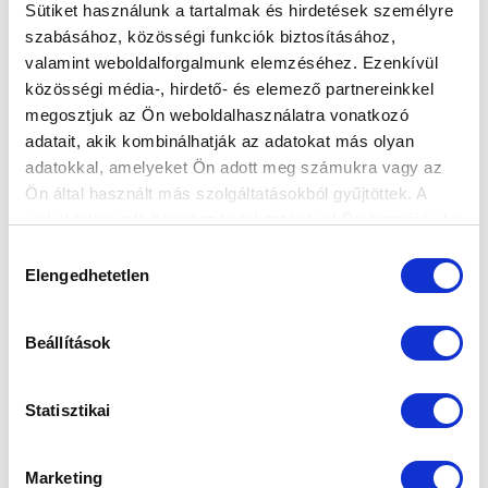
Sütiket használunk a tartalmak és hirdetések személyre
szabásához, közösségi funkciók biztosításához,
valamint weboldalforgalmunk elemzéséhez. Ezenkívül
HÚSVÉTKOR SEM PIHENNEK CSAPATAINK
közösségi média-, hirdető- és elemező partnereinkkel
2021-04-02 12:03:13
megosztjuk az Ön weboldalhasználatra vonatkozó
Hazai pályán játszik felnőtt, U19-es és U14-es
adatait, akik kombinálhatják az adatokat más olyan
együttesünk, a fővárosban vendégszerepel az U16.
adatokkal, amelyeket Ön adott meg számukra vagy az
Ön által használt más szolgáltatásokból gyűjtöttek. A
weboldalon való böngészés folytatásával Ön hozzájárul a
sütik használatához.
Hozzájárulás
Elengedhetetlen
kiválasztása
Beállítások
Statisztikai
Marketing