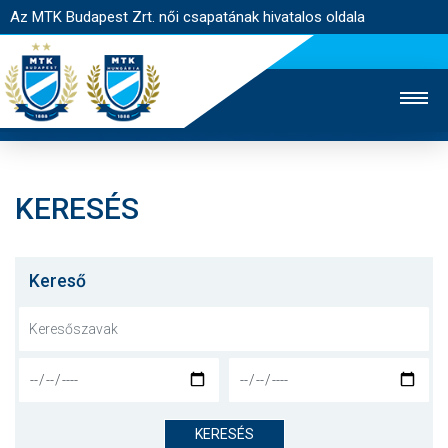
Az MTK Budapest Zrt. női csapatának hivatalos oldala
KERESÉS
MTK TV
FÉRFI CSAPAT
AKADÉMIA
JEGYÉRTÉKESÍTÉS
WEBSHOP
STADION
Kereső
EGYESÜLET
KAPCSOLAT
NYITÓLAP
HÍREK
KERESÉS
CSAPAT