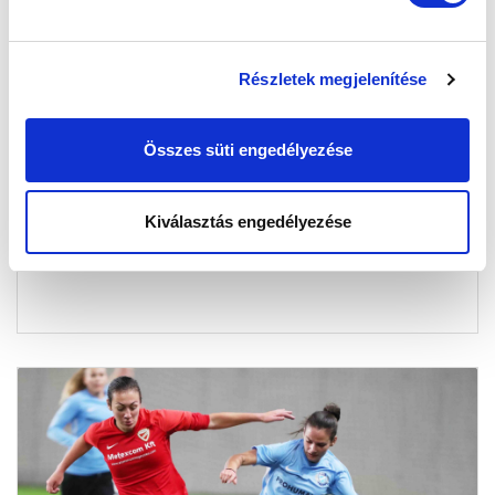
Részletek megjelenítése
U16: AZ FC HATVAN ELLEN
JÁTSZOTTUNK
Összes süti engedélyezése
2021-03-29 13:00:15
Együttesünk nem játszott jól és vereséget szenvedett a
Kiválasztás engedélyezése
bajnokság 14. fordulójában.