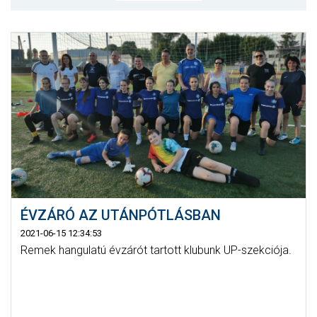
MÉRKŐZÉSEK
JELENTKEZÉS
KLUB
GALÉRIA
SZURKOLÓI ÉLMÉNYEK
SAJTÓ
ÉVZÁRÓ AZ UTÁNPÓTLÁSBAN
2021-06-15 12:34:53
Remek hangulatú évzárót tartott klubunk UP-szekciója.