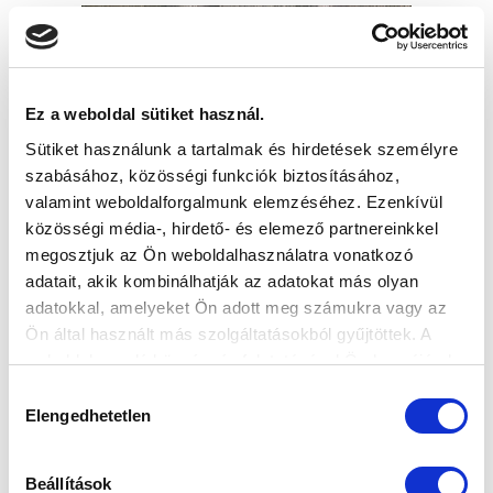
Ez a weboldal sütiket használ.
Sütiket használunk a tartalmak és hirdetések személyre
szabásához, közösségi funkciók biztosításához,
valamint weboldalforgalmunk elemzéséhez. Ezenkívül
közösségi média-, hirdető- és elemező partnereinkkel
megosztjuk az Ön weboldalhasználatra vonatkozó
adatait, akik kombinálhatják az adatokat más olyan
adatokkal, amelyeket Ön adott meg számukra vagy az
Ön által használt más szolgáltatásokból gyűjtöttek. A
weboldalon való böngészés folytatásával Ön hozzájárul a
sütik használatához.
Hozzájárulás
Elengedhetetlen
kiválasztása
Beállítások