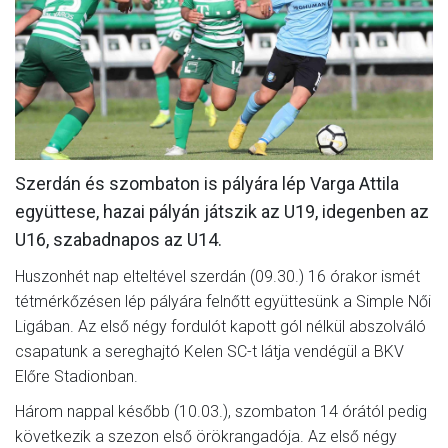
MÉRKŐZÉSEK
JELENTKEZÉS
KLUB
GALÉRIA
Szerdán és szombaton is pályára lép Varga Attila
SZURKOLÓI ÉLMÉNYEK
együttese, hazai pályán játszik az U19, idegenben az
SAJTÓ
U16, szabadnapos az U14.
Huszonhét nap elteltével szerdán (09.30.) 16 órakor ismét
tétmérkőzésen lép pályára felnőtt együttesünk a Simple Női
Ligában. Az első négy fordulót kapott gól nélkül abszolváló
csapatunk a sereghajtó Kelen SC-t látja vendégül a BKV
Előre Stadionban.
Három nappal később (10.03.), szombaton 14 órától pedig
következik a szezon első örökrangadója. Az első négy