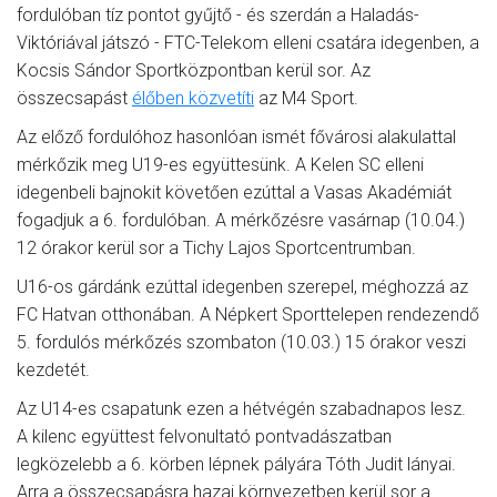
fordulóban tíz pontot gyűjtő - és szerdán a Haladás-
Viktóriával játszó - FTC-Telekom elleni csatára idegenben, a
Kocsis Sándor Sportközpontban kerül sor. Az
összecsapást
élőben közvetíti
az M4 Sport.
Az előző fordulóhoz hasonlóan ismét fővárosi alakulattal
mérkőzik meg U19-es együttesünk. A Kelen SC elleni
idegenbeli bajnokit követően ezúttal a Vasas Akadémiát
fogadjuk a 6. fordulóban. A mérkőzésre vasárnap (10.04.)
12 órakor kerül sor a Tichy Lajos Sportcentrumban.
U16-os gárdánk ezúttal idegenben szerepel, méghozzá az
FC Hatvan otthonában. A Népkert Sporttelepen rendezendő
5. fordulós mérkőzés szombaton (10.03.) 15 órakor veszi
kezdetét.
Az U14-es csapatunk ezen a hétvégén szabadnapos lesz.
A kilenc együttest felvonultató pontvadászatban
legközelebb a 6. körben lépnek pályára Tóth Judit lányai.
Arra a összecsapásra hazai környezetben kerül sor a