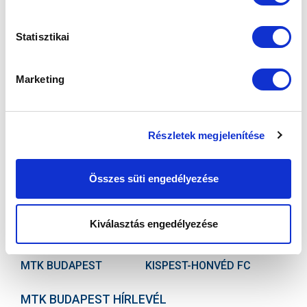
Statisztikai
Marketing
KÖVETKEZŐ MÉRKŐZÉS
Részletek megjelenítése
2026-08-08 15:00
Összes süti engedélyezése
SÁNDOR KÁROLY LABDARÚGÓ AKADÉMIA
VS
Kiválasztás engedélyezése
MTK BUDAPEST
KISPEST-HONVÉD FC
MTK BUDAPEST HÍRLEVÉL