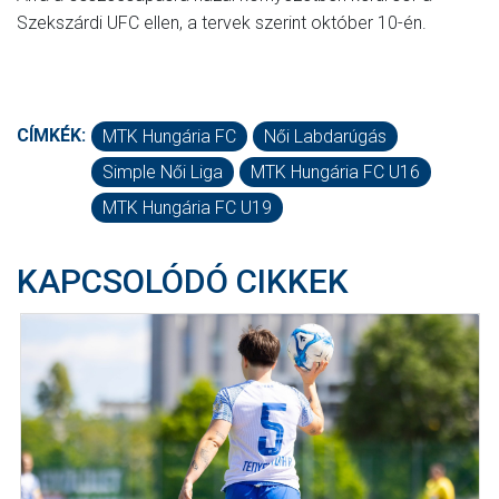
Szekszárdi UFC ellen, a tervek szerint október 10-én.
CÍMKÉK:
MTK Hungária FC
Női Labdarúgás
Simple Női Liga
MTK Hungária FC U16
MTK Hungária FC U19
KAPCSOLÓDÓ CIKKEK