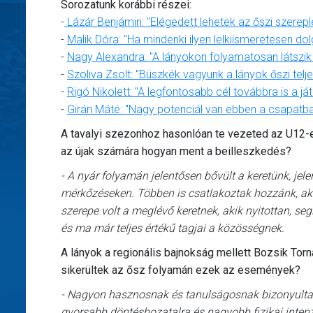
Sorozatunk korábbi részei:
-
Lázár Benjámin: "Elégedett lehetek az őszi szerepl
-
Malik Dóra: "Ha mindenki ilyen lelkiismeretesen dol
-
Nagy Alexandra: "A lányokon folyamatosan látszik a
-
Szoliva Zsolt: "Büszkék vagyunk a lányok őszi telj
-
Rigó Nikolett: "A legfontosabb cél továbbra is a j
-
Girán Máté: "Nagy potenciál van ebben a csapatb
A tavalyi szezonhoz hasonlóan te vezeted az U12-e
az újak számára hogyan ment a beilleszkedés?
- A nyár folyamán jelentősen bővült a keretünk, je
mérkőzéseken. Többen is csatlakoztak hozzánk, ak
szerepe volt a meglévő keretnek, akik nyitottan, se
és ma már teljes értékű tagjai a közösségnek.
A lányok a regionális bajnokság mellett Bozsik Tor
sikerültek az ősz folyamán ezek az események?
- Nagyon hasznosnak és tanulságosnak bizonyultak e
gyorsabb döntéshozatalra és nagyobb fizikai intenzi