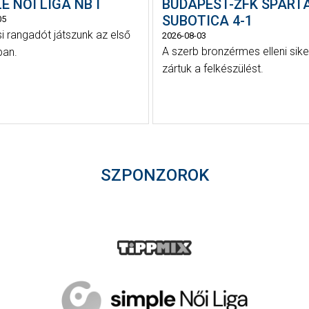
E NŐI LIGA NB I
BUDAPEST-ŽFK SPART
SUBOTICA 4-1
05
i rangadót játszunk az első
2026-08-03
A szerb bronzérmes elleni sike
ban.
zártuk a felkészülést.
SZPONZOROK