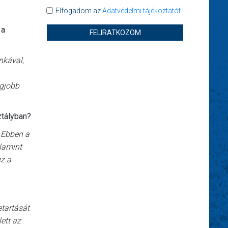
Elfogadom az
Adatvédelmi tájékoztatót
!
 a
FELIRATKOZOM
nkával,
egjobb
ztályban?
 Ebben a
alamint
ez a
etartását
lett az