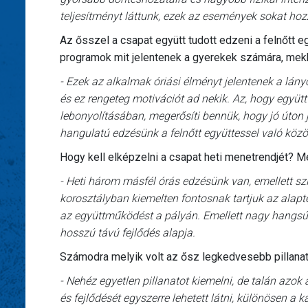
teljesítményt láttunk, ezek az események sokat hoz
Az ősszel a csapat együtt tudott edzeni a felnőtt eg
programok mit jelentenek a gyerekek számára, mekk
- Ezek az alkalmak óriási élményt jelentenek a lány
és ez rengeteg motivációt ad nekik. Az, hogy együt
lebonyolításában, megerősíti bennük, hogy jó úton
hangulatú edzésünk a felnőtt együttessel való közö
Hogy kell elképzelni a csapat heti menetrendjét? Me
- Heti három másfél órás edzésünk van, emellett s
korosztályban kiemelten fontosnak tartjuk az alapte
az együttműködést a pályán. Emellett nagy hangsúlyt
hosszú távú fejlődés alapja.
Számodra melyik volt az ősz legkedvesebb pillana
- Nehéz egyetlen pillanatot kiemelni, de talán azo
és fejlődését egyszerre lehetett látni, különösen a k