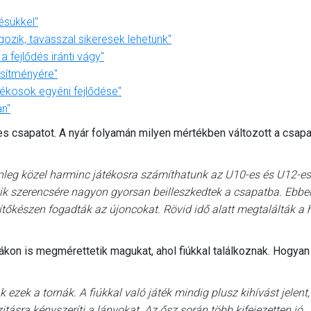
ésükkel"
gozik, tavasszal sikeresek lehetünk"
 fejlődés iránti vágy"
esítményére"
átékosok egyéni fejlődése"
an"
s csapatot. A nyár folyamán milyen mértékben változott a csapa
lenleg közel harminc játékosra számíthatunk az U10-es és U12-es
ik szerencsére nagyon gyorsan beilleszkedtek a csapatba. Ebb
gítőkészen fogadták az újoncokat. Rövid idő alatt megtalálták a 
nákon is megmérettetik magukat, ahol fiúkkal találkoznak. Hogyan
zek a tornák. A fiúkkal való játék mindig plusz kihívást jelent
tásra kényszeríti a lányokat. Az ősz során több kifejezetten jó