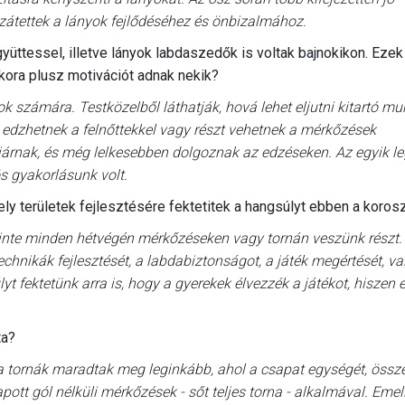
zátettek a lányok fejlődéséhez és önbizalmához.
yüttessel, illetve lányok labdaszedők is voltak bajnokikon. Ezek
ora plusz motivációt adnak nekik?
ok számára. Testközelből láthatják, hová lehet eljutni kitartó mu
t edzhetnek a felnőttekkel vagy részt vehetnek a mérkőzések
 járnak, és még lelkesebben dolgoznak az edzéseken. Az egyik l
s gyakorlásunk volt.
ly területek fejlesztésére fektetitek a hangsúlyt ebben a koros
zinte minden hétvégén mérkőzéseken vagy tornán veszünk részt.
chnikák fejlesztését, a labdabiztonságot, a játék megértését, v
 fektetünk arra is, hogy a gyerekek élvezzék a játékot, hiszen 
ta?
k a tornák maradtak meg leginkább, ahol a csapat egységét, össz
apott gól nélküli mérkőzések - sőt teljes torna - alkalmával. Emel