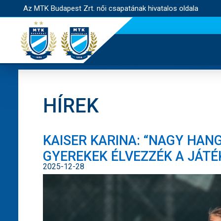
Az MTK Budapest Zrt. női csapatának hivatalos oldala
HÍREK
KAISER KARINA: “NAGY HAN
GYEREKEK ÉLVEZZÉK A JÁTÉ
2025-12-28