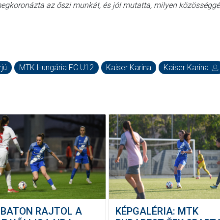
megkoronázta az őszi munkát, és jól mutatta, milyen közösséggé
rjú
MTK Hungária FC U12
Kaiser Karina
Kaiser Karina
BATON RAJTOL A
KÉPGALÉRIA: MTK