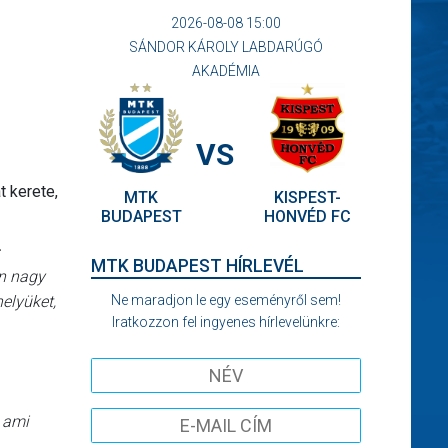
2026-08-08 15:00
SÁNDOR KÁROLY LABDARÚGÓ
AKADÉMIA
VS
t kerete,
MTK
KISPEST-
BUDAPEST
HONVÉD FC
MTK BUDAPEST HÍRLEVÉL
en nagy
Ne maradjon le egy eseményről sem!
helyüket,
Iratkozzon fel ingyenes hírlevelünkre:
, ami