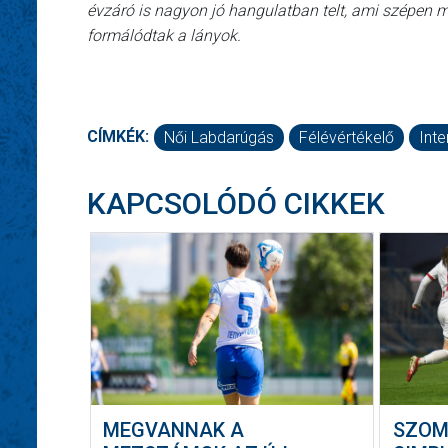
évzáró is nagyon jó hangulatban telt, ami szépen 
formálódtak a lányok.
CÍMKÉK:
Női Labdarúgás
Félévértékelő
Inte
KAPCSOLÓDÓ CIKKEK
MEGVANNAK A
SZOM