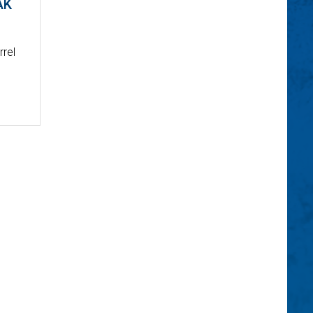
AK
rrel