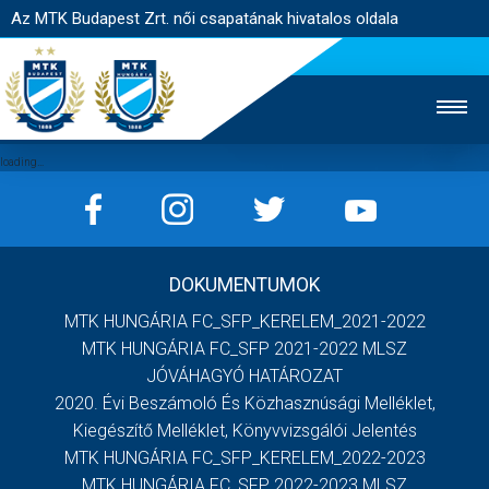
Az MTK Budapest Zrt. női csapatának hivatalos oldala
MTK TV
FÉRFI CSAPAT
AKADÉMIA
DOKUMENTUMOK
JEGYÉRTÉKESÍTÉS
WEBSHOP
STADION
MTK HUNGÁRIA FC_SFP_KERELEM_2021-2022
EGYESÜLET
KAPCSOLAT
MTK HUNGÁRIA FC_SFP 2021-2022 MLSZ
JÓVÁHAGYÓ HATÁROZAT
2020. Évi Beszámoló És Közhasznúsági Melléklet,
NYITÓLAP
Kiegészítő Melléklet, Könyvvizsgálói Jelentés
HÍREK
MTK HUNGÁRIA FC_SFP_KERELEM_2022-2023
MTK HUNGÁRIA FC_SFP 2022-2023 MLSZ
CSAPAT