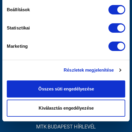
Szurkolói Kezdőrúgás
Beállítások
Stadiontúra
Sajtó
MTK TV
Statisztikai
Férfi Csapat
Akadémia
Marketing
Jegyértékesítés
Webshop
Stadion
Részletek megjelenítése
Egyesület
Kapcsolat
Összes süti engedélyezése
INFORMÁCIÓK
Impresszum
Kiválasztás engedélyezése
Adatvédelmi Tájékoztató
MTK BUDAPEST HÍRLEVÉL