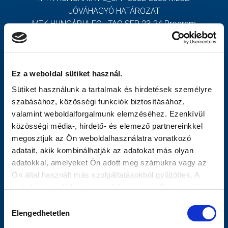
JÓVÁHAGYÓ HATÁROZAT
MÉRKŐZÉSEK
MTK HUNGÁRIA FC - TAO SFP 23-24 Program
MTK HUNGÁRIA FC - TAO SFP 23-24 Határozat
JELENTKEZÉS
TOVÁBBIAK
KLUB
Ez a weboldal sütiket használ.
GALÉRIA
OLDALTÉRKÉP
Sütiket használunk a tartalmak és hirdetések személyre
SZURKOLÓI ÉLMÉNYEK
Nyitólap
szabásához, közösségi funkciók biztosításához,
Hírek
valamint weboldalforgalmunk elemzéséhez. Ezenkívül
SAJTÓ
Csapat
közösségi média-, hirdető- és elemező partnereinkkel
Mérkőzések
megosztjuk az Ön weboldalhasználatra vonatkozó
Jelentkezés
adatait, akik kombinálhatják az adatokat más olyan
MTK Budapest
adatokkal, amelyeket Ön adott meg számukra vagy az
Vezetőség
Ön által használt más szolgáltatásokból gyűjtöttek. A
Stratégia
weboldalon való böngészés folytatásával Ön hozzájárul a
Klubtörténet
sütik használatához.
Hozzájárulás
Galéria
Elengedhetetlen
kiválasztása
Meccsnapi Élmények