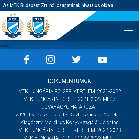
Az MTK Budapest Zrt. női csapatának hivatalos oldala
MTK TV
FÉRFI CSAPAT
AKADÉMIA
DOKUMENTUMOK
JEGYÉRTÉKESÍTÉS
WEBSHOP
STADION
MTK HUNGÁRIA FC_SFP_KERELEM_2021-2022
EGYESÜLET
KAPCSOLAT
MTK HUNGÁRIA FC_SFP 2021-2022 MLSZ
JÓVÁHAGYÓ HATÁROZAT
2020. Évi Beszámoló És Közhasznúsági Melléklet,
NYITÓLAP
Kiegészítő Melléklet, Könyvvizsgálói Jelentés
HÍREK
MTK HUNGÁRIA FC_SFP_KERELEM_2022-2023
MTK HUNGÁRIA FC_SFP 2022-2023 MLSZ
CSAPAT