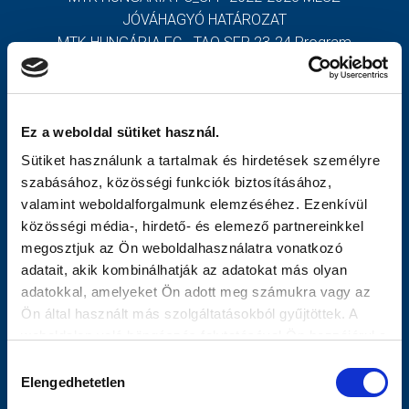
JÓVÁHAGYÓ HATÁROZAT
MÉRKŐZÉSEK
MTK HUNGÁRIA FC - TAO SFP 23-24 Program
MTK HUNGÁRIA FC - TAO SFP 23-24 Határozat
JELENTKEZÉS
TOVÁBBIAK
KLUB
Ez a weboldal sütiket használ.
GALÉRIA
OLDALTÉRKÉP
Sütiket használunk a tartalmak és hirdetések személyre
SZURKOLÓI ÉLMÉNYEK
Nyitólap
szabásához, közösségi funkciók biztosításához,
Hírek
valamint weboldalforgalmunk elemzéséhez. Ezenkívül
SAJTÓ
Csapat
közösségi média-, hirdető- és elemező partnereinkkel
Mérkőzések
megosztjuk az Ön weboldalhasználatra vonatkozó
Jelentkezés
adatait, akik kombinálhatják az adatokat más olyan
MTK Budapest
adatokkal, amelyeket Ön adott meg számukra vagy az
Vezetőség
Ön által használt más szolgáltatásokból gyűjtöttek. A
Stratégia
weboldalon való böngészés folytatásával Ön hozzájárul a
Klubtörténet
sütik használatához.
Hozzájárulás
Galéria
Elengedhetetlen
kiválasztása
Meccsnapi Élmények