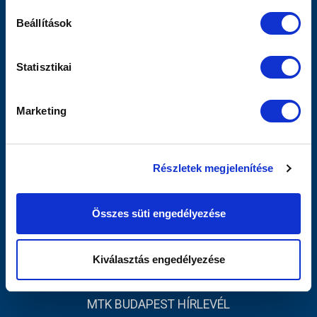
Szurkolói Kezdőrúgás
Beállítások
Stadiontúra
Sajtó
MTK TV
Statisztikai
Férfi Csapat
Akadémia
Marketing
Jegyértékesítés
Webshop
Stadion
Részletek megjelenítése
Egyesület
Kapcsolat
Összes süti engedélyezése
INFORMÁCIÓK
Impresszum
Kiválasztás engedélyezése
Adatvédelmi Tájékoztató
MTK BUDAPEST HÍRLEVÉL