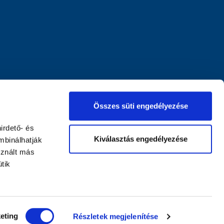
Összes süti engedélyezése
irdető- és
Kiválasztás engedélyezése
mbinálhatják
sznált más
tik
eting
Részletek megjelenítése