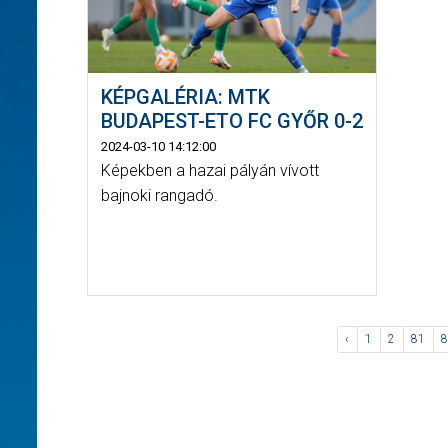
KÉPGALÉRIA: MTK
BUDAPEST-ETO FC GYŐR 0-2
2024-03-10 14:12:00
Képekben a hazai pályán vívott
bajnoki rangadó.
‹
1
2
81
8