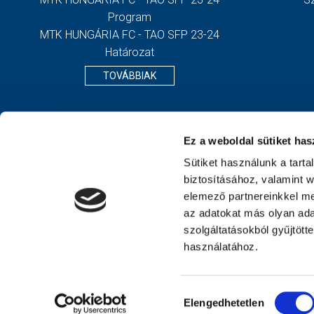
Program
MTK HUNGÁRIA FC - TAO SFP 23-24
Határozat
TOVÁBBIAK
Ez a weboldal sütiket has
Sütiket használunk a tart
biztosításához, valamint 
elemező partnereinkkel me
az adatokat más olyan ad
szolgáltatásokból gyűjtött
használatához.
Hozzájárulás
Elengedhetetlen
kiválasztása