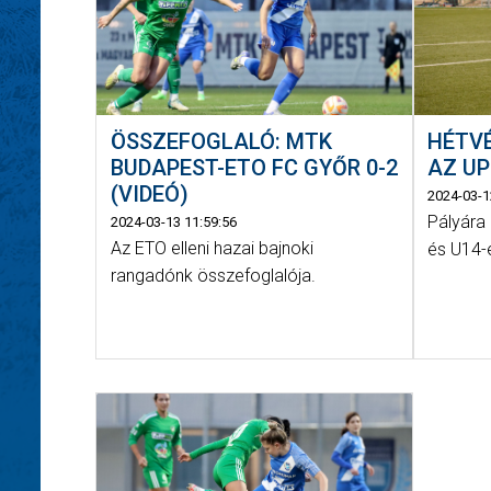
ÖSSZEFOGLALÓ: MTK
HÉTV
BUDAPEST-ETO FC GYŐR 0-2
AZ U
(VIDEÓ)
2024-03-1
Pályára
2024-03-13 11:59:56
Az ETO elleni hazai bajnoki
és U14-
rangadónk összefoglalója.