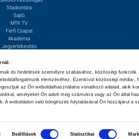
Stadiontúra
Sajtó
MTK TV
Férfi Csapat
Akadémia
Jegyértékesítés
Webshop
Stadion
znál.
Egyesület
almak és hirdetések személyre szabásához, közösségi funkciók
Kapcsolat
weboldalforgalmunk elemzéséhez. Ezenkívül közösségi média-, h
gosztjuk az Ön weboldalhasználatra vonatkozó adatait, akik ko
atokkal, amelyeket Ön adott meg számukra vagy az Ön által ha
ek. A weboldalon való böngészés folytatásával Ön hozzájárul a sü
Beállítások
Statisztikai
Mark