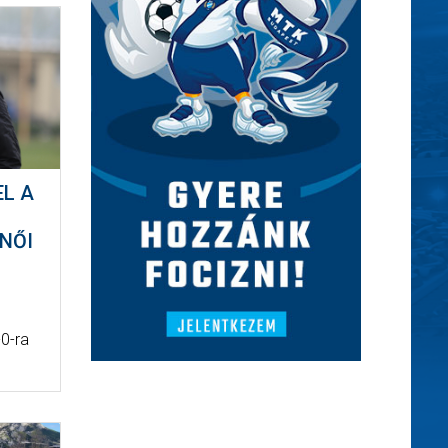
EL A
NŐI
0-ra