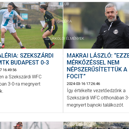
KLUB
GALÉRIA
SZURKOLÓI ÉLMÉNYEK
LÉRIA: SZEKSZÁRDI
MAKRAI LÁSZLÓ: “EZZ
SAJTÓ
TK BUDAPEST 0-3
MÉRKŐZÉSSEL NEM
NÉPSZERŰSÍTETTÜK A 
7 16:49:56
FOCIT”
n a Szekszárdi WFC
ban 3-0-ra megnyert
2024-03-16 17:26:46
Így értékelte vezetőedzőnk a
k.
Szekszárdi WFC otthonában 3-
megnyert bajnoki találkozót.