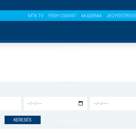
MTK TV
FÉRFI CSAPAT
AKADÉMIA
JEGYÉRTÉKES
NYITÓLAP
HÍREK
CSAPAT
MÉRKŐZÉSEK
KERESÉS
JELENTKEZÉS