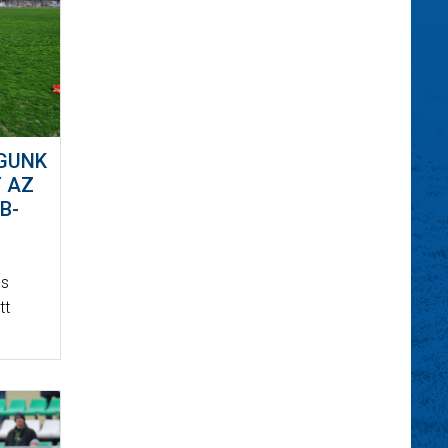
GUNK
 AZ
B-
és
tt