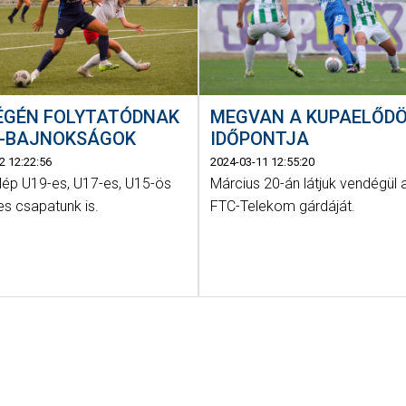
ÉGÉN FOLYTATÓDNAK
MEGVAN A KUPAELŐD
P-BAJNOKSÁGOK
IDŐPONTJA
2 12:22:56
2024-03-11 12:55:20
 lép U19-es, U17-es, U15-ös
Március 20-án látjuk vendégül 
es csapatunk is.
FTC-Telekom gárdáját.