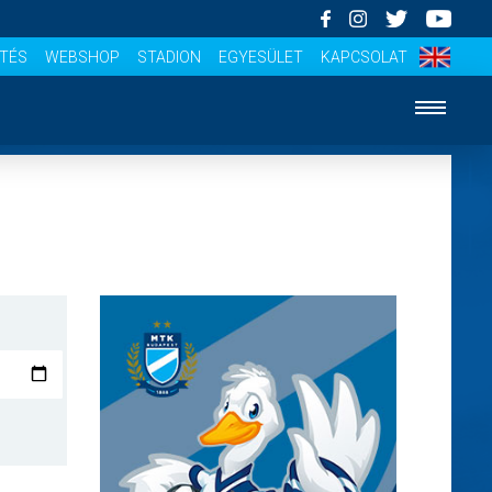
ÍTÉS
WEBSHOP
STADION
EGYESÜLET
KAPCSOLAT