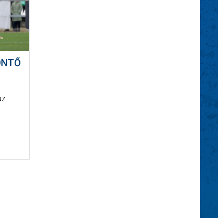
ÖNTŐ
az