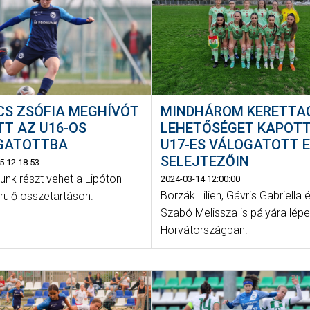
CS ZSÓFIA MEGHÍVÓT
MINDHÁROM KERETTA
T AZ U16-OS
LEHETŐSÉGET KAPOTT
GATOTTBA
U17-ES VÁLOGATOTT E
SELEJTEZŐIN
5 12:18:53
unk részt vehet a Lipóton
2024-03-14 12:00:00
Borzák Lilien, Gávris Gabriella 
rülő összetartáson.
Szabó Melissza is pályára lépe
Horvátországban.