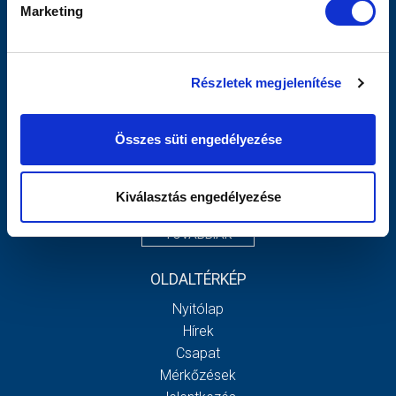
MTK HUNGÁRIA FC_SFP_KERELEM_2021-2022
Marketing
MTK HUNGÁRIA FC_SFP 2021-2022 MLSZ
JÓVÁHAGYÓ HATÁROZAT
2020. Évi Beszámoló És Közhasznúsági Melléklet,
Részletek megjelenítése
Kiegészítő Melléklet, Könyvvizsgálói Jelentés
MTK HUNGÁRIA FC_SFP_KERELEM_2022-2023
MTK HUNGÁRIA FC_SFP 2022-2023 MLSZ
Összes süti engedélyezése
JÓVÁHAGYÓ HATÁROZAT
MTK HUNGÁRIA FC - TAO SFP 23-24 Program
Kiválasztás engedélyezése
MTK HUNGÁRIA FC - TAO SFP 23-24 Határozat
TOVÁBBIAK
OLDALTÉRKÉP
Nyitólap
Hírek
Csapat
Mérkőzések