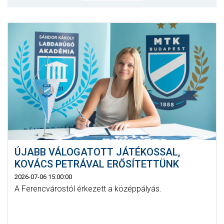
MÉRKŐZÉSEK
JELENTKEZÉS
KLUB
GALÉRIA
SZURKOLÓI ÉLMÉNYEK
SAJTÓ
ÚJABB VÁLOGATOTT JÁTÉKOSSAL,
KOVÁCS PETRÁVAL ERŐSÍTETTÜNK
2026-07-06 15:00:00
A Ferencvárostól érkezett a középpályás.