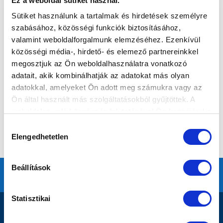
Ez a weboldal sütiket használ.
Sütiket használunk a tartalmak és hirdetések személyre
szabásához, közösségi funkciók biztosításához,
valamint weboldalforgalmunk elemzéséhez. Ezenkívül
közösségi média-, hirdető- és elemező partnereinkkel
megosztjuk az Ön weboldalhasználatra vonatkozó
adatait, akik kombinálhatják az adatokat más olyan
adatokkal, amelyeket Ön adott meg számukra vagy az
Ön által használt más szolgáltatásokból gyűjtöttek. A
weboldalon való böngészés folytatásával Ön hozzájárul a
sütik használatához.
Hozzájárulás
Elengedhetetlen
kiválasztása
Beállítások
Statisztikai
DOKUMENTUMOK