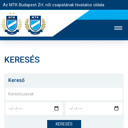
Az MTK Budapest Zrt. női csapatának hivatalos oldala
KERESÉS
MTK TV
FÉRFI CSAPAT
AKADÉMIA
JEGYÉRTÉKESÍTÉS
WEBSHOP
STADION
Kereső
EGYESÜLET
KAPCSOLAT
NYITÓLAP
HÍREK
KERESÉS
CSAPAT