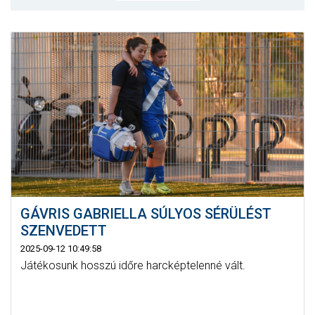
MÉRKŐZÉSEK
JELENTKEZÉS
KLUB
GALÉRIA
SZURKOLÓI ÉLMÉNYEK
SAJTÓ
GÁVRIS GABRIELLA SÚLYOS SÉRÜLÉST
SZENVEDETT
2025-09-12 10:49:58
Játékosunk hosszú időre harcképtelenné vált.