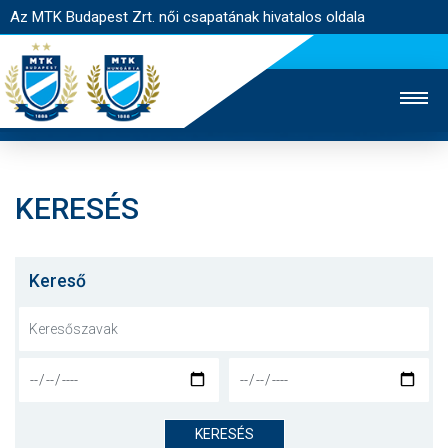
Az MTK Budapest Zrt. női csapatának hivatalos oldala
KERESÉS
MTK TV
FÉRFI CSAPAT
AKADÉMIA
JEGYÉRTÉKESÍTÉS
WEBSHOP
STADION
Kereső
EGYESÜLET
KAPCSOLAT
NYITÓLAP
HÍREK
KERESÉS
CSAPAT