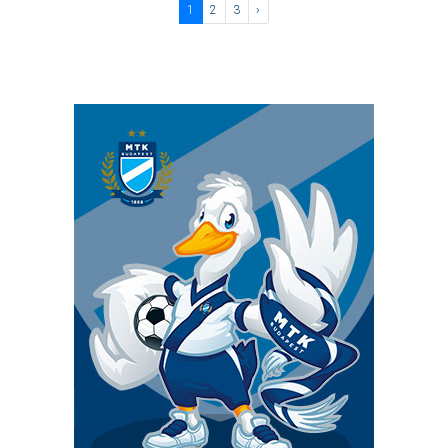
1
2
3
›