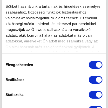
Sütiket használunk a tartalmak és hirdetések személyre
szabásához, közösségi funkciók biztosításához,
valamint weboldalforgalmunk elemzéséhez. Ezenkívül
MINDKÉT KERETTAGUNK LEHETŐSÉGET
közösségi média-, hirdető- és elemező partnereinkkel
KAPOTT AZ U19-ES VÁLOGATOTTBAN
megosztjuk az Ön weboldalhasználatra vonatkozó
adatait, akik kombinálhatják az adatokat más olyan
2025-04-08 19:38:35
A korosztályos nemzeti együttesnek nem sikerült
adatokkal, amelyeket Ön adott meg számukra vagy az
Ön által használt más szolgáltatásokból gyűjtöttek. A
kiharcolnia a feljutást.
weboldalon való böngészés folytatásával Ön hozzájárul a
sütik használatához.
Hozzájárulás
Elengedhetetlen
kiválasztása
Beállítások
Statisztikai