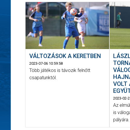
LÁSZ
VÁLTOZÁSOK A KERETBEN
TORNÁ
2023-07-06 10:59:58
VÁLO
Több játékos is távozik felnőtt
HAJN
csapatunktól.
VOLT 
EGYÜ
2023-02-2
Az elmú
is válo
pályára.