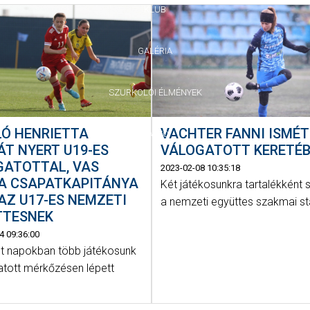
KLUB
GALÉRIA
SZURKOLÓI ÉLMÉNYEK
LÓ HENRIETTA
VACHTER FANNI ISMÉT
SAJTÓ
T NYERT U19-ES
VÁLOGATOTT KERETÉ
GATOTTAL, VAS
2023-02-08 10:35:18
A CSAPATKAPITÁNYA
Két játékosunkra tartalékként 
AZ U17-ES NEMZETI
a nemzeti együttes szakmai st
TTESNEK
4 09:36:00
lt napokban több játékosunk
gatott mérkőzésen lépett