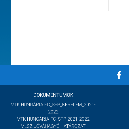
DOKUMENTUMOK
MTK HUNGÁRIA FC_SFP_KERELEM_2021-
2022
MTK HUNGÁRIA FC_SFP 2021-2022
MLSZ JÓVÁHAGYÓ HATÁROZAT