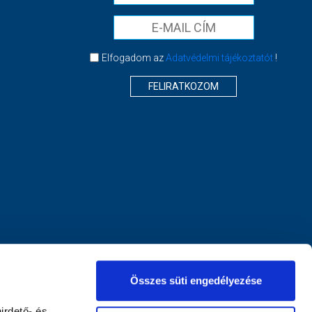
Elfogadom az
Adatvédelmi tájékoztatót
!
FELIRATKOZOM
Összes süti engedélyezése
irdető- és