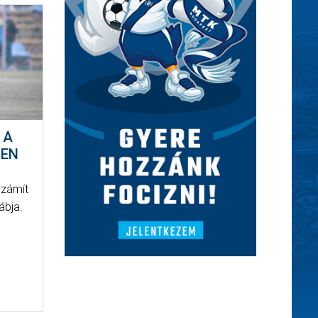
 A
BEN
számít
ábja.