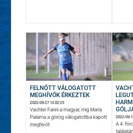
FELNŐTT VÁLOGATOTT
VACHT
MEGHÍVÓK ÉRKEZTEK
LEGU
HARM
2022-09-27 13:02:25
GÓLJÁ
Vachter Fanni a magyar, míg Maria
Palama a görög válogatottba kapott
2022-09-1
A 4. fo
meghívót.
találat