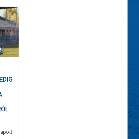
EDIG
A
RÓL
kapott