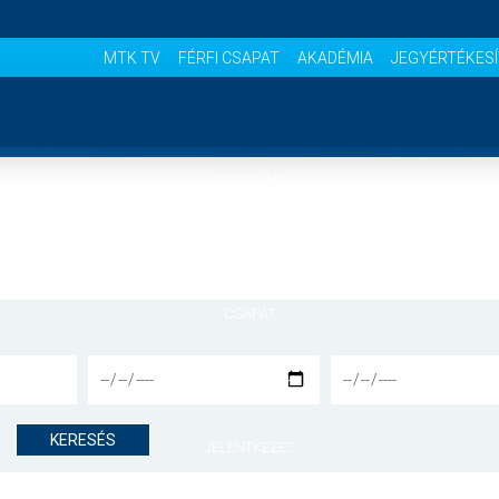
MTK TV
FÉRFI CSAPAT
AKADÉMIA
JEGYÉRTÉKES
NYITÓLAP
HÍREK
CSAPAT
MÉRKŐZÉSEK
KERESÉS
JELENTKEZÉS