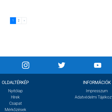
1
2
›
OLDALTÉRKÉP
INFORMÁCIÓK
Nyitólap
Impresszum
Hírek
Adatvédelmi Tájékoz
Csapat
Mérkőzések