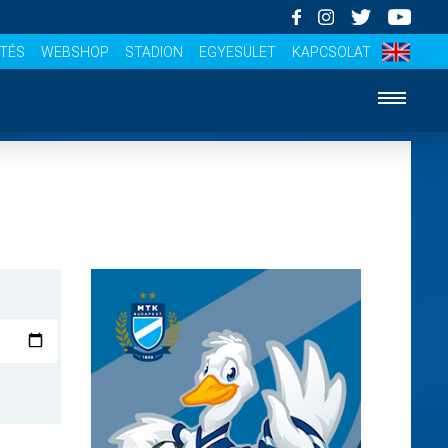
ÍTÉS
WEBSHOP
STADION
EGYESÜLET
KAPCSOLAT