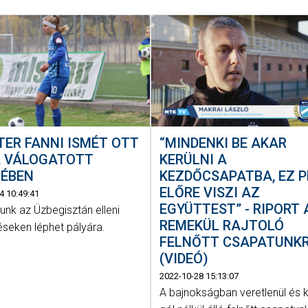
“MINDENKI BE AKAR
ER FANNI ISMÉT OTT
KERÜLNI A
A VÁLOGATOTT
KEZDŐCSAPATBA, EZ P
TÉBEN
ELŐRE VISZI AZ
4 10:49:41
EGYÜTTEST” - RIPORT 
unk az Üzbegisztán elleni
REMEKÜL RAJTOLÓ
seken léphet pályára.
FELNŐTT CSAPATUNK
(VIDEÓ)
2022-10-28 15:13:07
A bajnokságban veretlenül és 