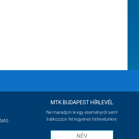
MTK BUDAPEST HÍRLEVÉL
Ne maradjon le egy eseményről sem!
Iratkozzon fel ingyenes hírlevelünkre:
tató