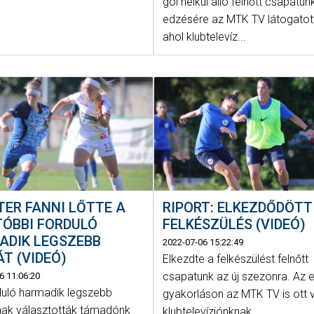
gól nélkül álló felnőtt csapatun
edzésére az MTK TV látogatott
ahol klubtelevíz...
ER FANNI LŐTTE A
RIPORT: ELKEZDŐDÖTT
TÓBBI FORDULÓ
FELKÉSZÜLÉS (VIDEÓ)
ADIK LEGSZEBB
2022-07-06 15:22:49
T (VIDEÓ)
Elkezdte a felkészülést felnőtt
csapatunk az új szezonra. Az e
6 11:06:20
rduló harmadik legszebb
gyakorláson az MTK TV is ott v
ának választották támadónk
klubtelevíziónknak...