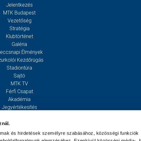
Jelentkezés
MTK Budapest
Vezetőség
Stratégia
Klubtörténet
Galéria
eccsnapi Élmények
zurkolói Kezdőrúgás
Stadiontúra
Sajtó
MTK TV
Férfi Csapat
Akadémia
Jegyértékesítés
Webshop
Stadion
znál.
Egyesület
almak és hirdetések személyre szabásához, közösségi funkciók
Kapcsolat
weboldalforgalmunk elemzéséhez. Ezenkívül közösségi média-, h