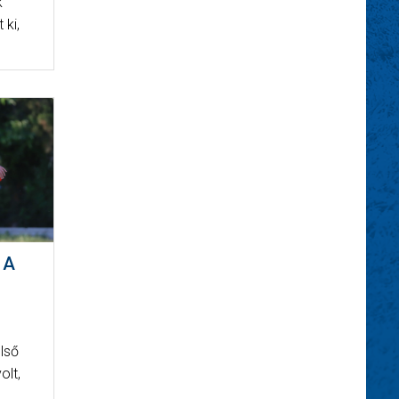
k
 ki,
 A
lső
olt,