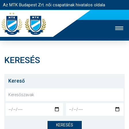
Az MTK Budapest Zrt. női csapatának hivatalos oldala
KERESÉS
MTK TV
FÉRFI CSAPAT
AKADÉMIA
JEGYÉRTÉKESÍTÉS
WEBSHOP
STADION
Kereső
EGYESÜLET
KAPCSOLAT
NYITÓLAP
HÍREK
KERESÉS
CSAPAT