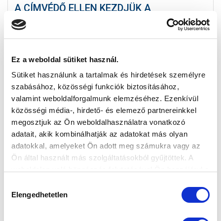
A CÍMVÉDŐ ELLEN KEZDJÜK A
BAJNOKSÁGOT
2024-07-15 15:48:20
Elkészítették a bajnokság sorsolását. Csapatunk az
FTC-Telekom ellen lép pályára az első fordulóban.
Ez a weboldal sütiket használ.
Sütiket használunk a tartalmak és hirdetések személyre
szabásához, közösségi funkciók biztosításához,
valamint weboldalforgalmunk elemzéséhez. Ezenkívül
közösségi média-, hirdető- és elemező partnereinkkel
megosztjuk az Ön weboldalhasználatra vonatkozó
adatait, akik kombinálhatják az adatokat más olyan
adatokkal, amelyeket Ön adott meg számukra vagy az
Ön által használt más szolgáltatásokból gyűjtöttek. A
weboldalon való böngészés folytatásával Ön hozzájárul a
sütik használatához.
Hozzájárulás
Elengedhetetlen
kiválasztása