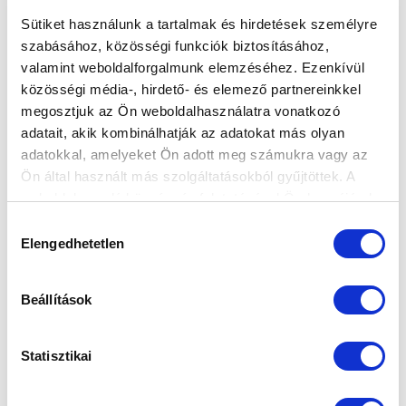
Sütiket használunk a tartalmak és hirdetések személyre
szabásához, közösségi funkciók biztosításához,
valamint weboldalforgalmunk elemzéséhez. Ezenkívül
SZOMBATON RENDEZIK A BAJNOKI
közösségi média-, hirdető- és elemező partnereinkkel
BRONZÉREMRŐL DÖNTŐ MÉRKŐZÉST
megosztjuk az Ön weboldalhasználatra vonatkozó
adatait, akik kombinálhatják az adatokat más olyan
2025-05-22 11:19:40
Idegenben szerezhetjük meg a harmadik helyet a
adatokkal, amelyeket Ön adott meg számukra vagy az
Ön által használt más szolgáltatásokból gyűjtöttek. A
Simple Női Liga NB I-ben.
weboldalon való böngészés folytatásával Ön hozzájárul a
sütik használatához.
Hozzájárulás
Elengedhetetlen
kiválasztása
Beállítások
Statisztikai