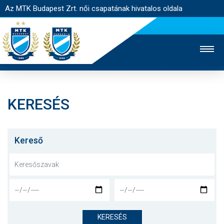
Az MTK Budapest Zrt. női csapatának hivatalos oldala
KERESÉS
MTK TV
FÉRFI CSAPAT
AKADÉMIA
JEGYÉRTÉKESÍTÉS
WEBSHOP
STADION
Kereső
EGYESÜLET
KAPCSOLAT
NYITÓLAP
HÍREK
KERESÉS
CSAPAT