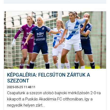
MÉRKŐZÉSEK
JELENTKEZÉS
KLUB
GALÉRIA
SZURKOLÓI ÉLMÉNYEK
SAJTÓ
KÉPGALÉRIA: FELCSÚTON ZÁRTUK A
SZEZONT
2025-05-25 11:48:11
Csapatunk a szezon utolsó bajnoki mérkőzésén 2-0-ra
kikapott a Puskás Akadémia FC otthonában, így a
negyedik helyen zárt...