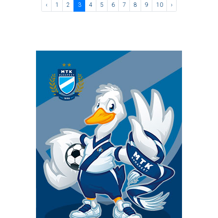
‹
1
2
3
4
5
6
7
8
9
10
›