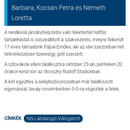
Barbara, Kocsán Petra és Németh
Loretta.
A rendkívüli járványhelyzetre való tekintettel hatfős
tartaléklistát is összeállított a szakvezetés, melyre felkerült
17 éves támadónk Pápai Emőke, aki az idei szezonban hét
tétmérkőzésen tizennégy gólt szerzett.
A szlovákok elleni találkozóra október 23-án, pénteken 20
órakor kerül sor az Illovszky Rudolf Stadionban.
A két együttes a selejtezősorozatban már találkozott
egymással, tavaly novemberben 0-0-ra végeztek a felek.
CÍMKÉK:
Női Labdarúgó-Válogatott