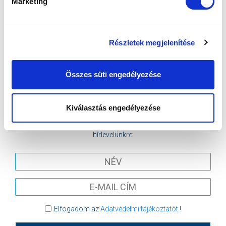
Marketing
2026-08-08 15:00
SÁNDOR KÁROLY LABDARÚGÓ AKADÉMIA
Részletek megjelenítése
VS
Összes süti engedélyezése
MTK BUDAPEST
KISPEST-HONVÉD FC
MTK BUDAPEST HÍRLEVÉL
Kiválasztás engedélyezése
Ne maradjon le egy eseményről sem! Iratkozzon fel ingyenes
hírlevelünkre:
Elfogadom az
Adatvédelmi tájékoztatót
!