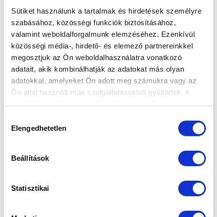
Sütiket használunk a tartalmak és hirdetések személyre
szabásához, közösségi funkciók biztosításához,
valamint weboldalforgalmunk elemzéséhez. Ezenkívül
közösségi média-, hirdető- és elemező partnereinkkel
megosztjuk az Ön weboldalhasználatra vonatkozó
adatait, akik kombinálhatják az adatokat más olyan
adatokkal, amelyeket Ön adott meg számukra vagy az
Ön által használt más szolgáltatásokból gyűjtöttek. A
weboldalon való böngészés folytatásával Ön hozzájárul a
sütik használatához.
Hozzájárulás
Elengedhetetlen
kiválasztása
Beállítások
Statisztikai
KÖVETKEZŐ MÉRKŐZÉS