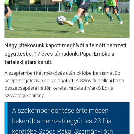
MÉRKŐZÉSEK
JELENTKEZÉS
KLUB
GALÉRIA
Négy játékosunk kapott meghívót a felnőtt nemzeti
együttesbe. 17 éves támadónk, Pápai Emőke a
SZURKOLÓI ÉLMÉNYEK
tartaléklistára került.
SAJTÓ
A szeptemberi két mérkőzés után októberben ismét Eb-
selejtezőt játszik a női válogatott. A Szlovákia elleni hazai
összecsapásra hétfőn keretet hirdetett Markó Edina
szövetégi kapitány.
A szakember döntése értelmében
bekerült a nemzeti együttes 23 fős
keretébe Szőcs Réka, Szemán-Tóth