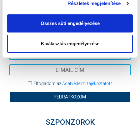
Részletek megjelenítése
VIDEOTON FC FEHÉRVÁR
MTK BUDAPEST
MTK BUDAPEST HÍRLEVÉL
Összes süti engedélyezése
Ne maradjon le egy eseményről sem! Iratkozzon fel ingyenes
hírlevelünkre:
Kiválasztás engedélyezése
Elfogadom az
Adatvédelmi tájékoztatót
!
FELIRATKOZOM
SZPONZOROK