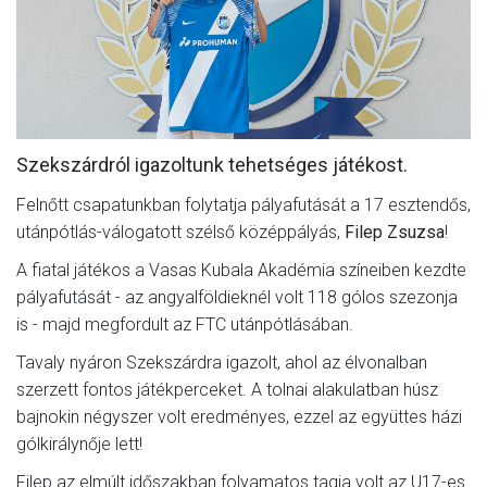
MÉRKŐZÉSEK
JELENTKEZÉS
KLUB
GALÉRIA
Szekszárdról igazoltunk tehetséges játékost.
SZURKOLÓI ÉLMÉNYEK
Felnőtt csapatunkban folytatja pályafutását a 17 esztendős,
utánpótlás-válogatott szélső középpályás,
Filep Zsuzsa
!
SAJTÓ
A fiatal játékos a Vasas Kubala Akadémia színeiben kezdte
pályafutását - az angyalföldieknél volt 118 gólos szezonja
is - majd megfordult az FTC utánpótlásában.
Tavaly nyáron Szekszárdra igazolt, ahol az élvonalban
szerzett fontos játékperceket. A tolnai alakulatban húsz
bajnokin négyszer volt eredményes, ezzel az együttes házi
gólkirálynője lett!
Filep az elmúlt időszakban folyamatos tagja volt az U17-es