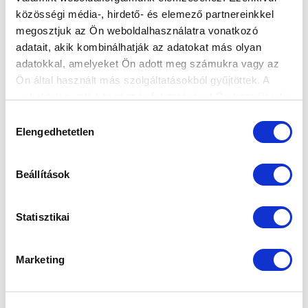
közösségi média-, hirdető- és elemező partnereinkkel
megosztjuk az Ön weboldalhasználatra vonatkozó
adatait, akik kombinálhatják az adatokat más olyan
adatokkal, amelyeket Ön adott meg számukra vagy az
Ön által használt más szolgáltatásokból gyűjtöttek. A
weboldalon való böngészés folytatásával Ön hozzájárul a
sütik használatához.
Hozzájárulás
Elengedhetetlen
kiválasztása
Beállítások
KÖVETKEZŐ MÉRKŐZÉS
2026-08-16 00:00
Statisztikai
SZÉKESFEHÉRVÁRI SÓSTÓI STADION
Marketing
VS