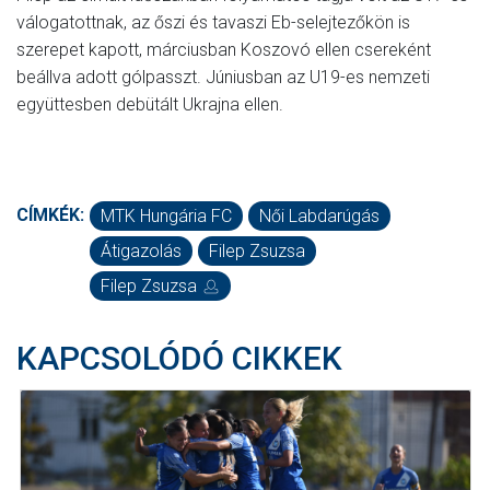
válogatottnak, az őszi és tavaszi Eb-selejtezőkön is
szerepet kapott, márciusban Koszovó ellen csereként
beállva adott gólpasszt. Júniusban az U19-es nemzeti
együttesben debütált Ukrajna ellen.
CÍMKÉK:
MTK Hungária FC
Női Labdarúgás
Átigazolás
Filep Zsuzsa
Filep Zsuzsa
KAPCSOLÓDÓ CIKKEK