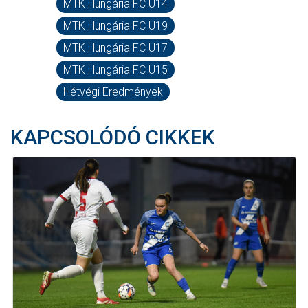
MTK Hungária FC U14
MTK Hungária FC U19
MTK Hungária FC U17
MTK Hungária FC U15
Hétvégi Eredmények
KAPCSOLÓDÓ CIKKEK