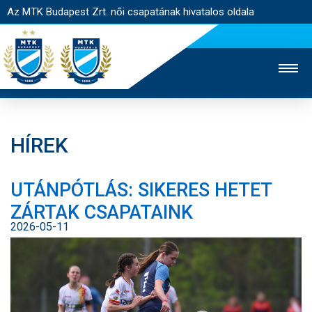
Az MTK Budapest Zrt. női csapatának hivatalos oldala
HÍREK
MTK TV
FÉRFI CSAPAT
AKADÉMIA
UTÁNPÓTLÁS: SIKERES HETET
JEGYÉRTÉKESÍTÉS
WEBSHOP
STADION
ZÁRTAK CSAPATAINK
EGYESÜLET
KAPCSOLAT
2026-05-11
NYITÓLAP
HÍREK
CSAPAT