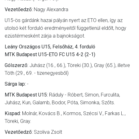
Vezetőedző:
Nagy Alexandra
U15-ös gárdánk hazai pályán nyert az ETO ellen, így az
utolsó két forduló eredményeitől függetlenül eldőlt, hogy
ezüstérmesként zárja a bajnokságot.
Leány Országos U15, Felsőház, 4. forduló
MTK Budapest U15-ETO FC U15 4-2 (2-1)
Gólszerző:
Juhász (16., 66.), Töreki (30.), Gray (65.), illetve
Tóth (29., 69. - tizenegyesből)
Sárga lap:
-
MTK Budapest U15:
Ráduly - Róbert, Simon, Furculita,
Juhász, Kun, Galamb, Bodor, Póta, Simonka, Szőts.
Kispad:
Molnár, Kovács B., Kormos, Szécsi V., Farkas L.,
Töreki, Gray.
Vezetőedző:
Szoliva Zsolt