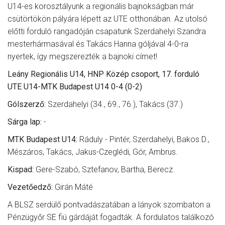
U14-es korosztályunk a regionális bajnokságban már
csütörtökön pályára lépett az UTE otthonában. Az utolsó
előtti forduló rangadóján csapatunk Szerdahelyi Szandra
mesterhármasával és Takács Hanna góljával 4-0-ra
nyertek, így megszerezték a bajnoki címet!
Leány Regionális U14, HNP Közép csoport, 17. forduló
UTE U14-MTK Budapest U14 0-4 (0-2)
Gólszerző:
Szerdahelyi (34., 69., 76.), Takács (37.)
Sárga lap:
-
MTK Budapest U14:
Ráduly - Pintér, Szerdahelyi, Bakos D.,
Mészáros, Takács, Jakus-Czeglédi, Gór, Ambrus.
Kispad:
Gere-Szabó, Sztefanov, Bartha, Berecz.
Vezetőedző:
Girán Máté
A BLSZ serdülő pontvadászatában a lányok szombaton a
Pénzügyőr SE fiú gárdáját fogadták. A fordulatos találkozó