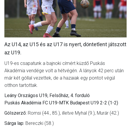
MÉRKŐZÉSEK
JELENTKEZÉS
KLUB
GALÉRIA
Az U14, az U15 és az U17 is nyert, döntetlent játszott
az U19.
SZURKOLÓI ÉLMÉNYEK
U19-es csapatunk a bajnoki címért küzdő Puskás
SAJTÓ
Akadémia vendége volt a hétvégén. A lányok 42 perc után
már két góllal vezettek, de a hazaiak egy pontot végül
otthon tartottak.
Leány Országos U19, Felsőház, 4. forduló
Puskás Akadémia FC U19-MTK Budapest U19 2-2 (1-2)
Gólszerző:
Romsi (44., 85.), illetve Myhal (9.), Murár (42.)
Sárga lap:
Bereczki (58.)