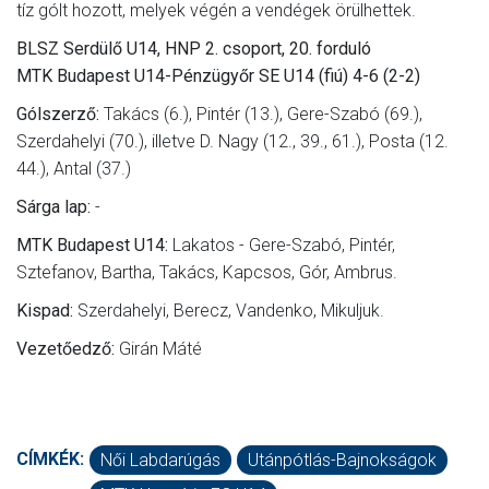
tíz gólt hozott, melyek végén a vendégek örülhettek.
BLSZ Serdülő U14, HNP 2. csoport, 20. forduló
MTK Budapest U14-Pénzügyőr SE U14 (fiú) 4-6 (2-2)
Gólszerző:
Takács (6.), Pintér (13.), Gere-Szabó (69.),
Szerdahelyi (70.), illetve D. Nagy (12., 39., 61.), Posta (12.
44.), Antal (37.)
Sárga lap:
-
MTK Budapest U14:
Lakatos - Gere-Szabó, Pintér,
Sztefanov, Bartha, Takács, Kapcsos, Gór, Ambrus.
Kispad:
Szerdahelyi, Berecz, Vandenko, Mikuljuk.
Vezetőedző:
Girán Máté
CÍMKÉK:
Női Labdarúgás
Utánpótlás-Bajnokságok