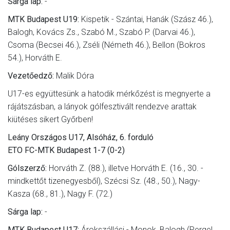
Sárga lap:
-
MTK Budapest U19:
Kispetik - Szántai, Hanák (Szász 46.),
Balogh, Kovács Zs., Szabó M., Szabó P. (Darvai 46.),
Csoma (Becsei 46.), Zséli (Németh 46.), Bellon (Bokros
54.), Horváth E.
Vezetőedző:
Malik Dóra
U17-es együttesünk a hatodik mérkőzést is megnyerte a
rájátszásban, a lányok gólfesztivált rendezve arattak
kiütéses sikert Győrben!
Leány Országos U17, Alsóház, 6. forduló
ETO FC-MTK Budapest 1-7 (0-2)
Gólszerző:
Horváth Z. (88.), illetve Horváth E. (16., 30. -
mindkettőt tizenegyesből), Szécsi Sz. (48., 50.), Nagy-
Kasza (68., 81.), Nagy F. (72.)
Sárga lap:
-
MTK Budapest U17:
Árokszállási - Monok, Balogh (Pergel