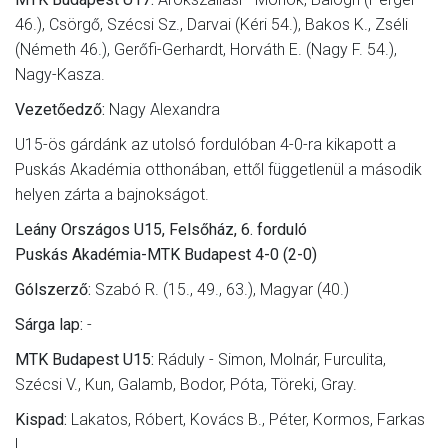
46.), Csörgő, Szécsi Sz., Darvai (Kéri 54.), Bakos K., Zséli
(Németh 46.), Gerőfi-Gerhardt, Horváth E. (Nagy F. 54.),
Nagy-Kasza.
Vezetőedző:
Nagy Alexandra
U15-ös gárdánk az utolsó fordulóban 4-0-ra kikapott a
Puskás Akadémia otthonában, ettől függetlenül a második
helyen zárta a bajnokságot.
Leány Országos U15, Felsőház, 6. forduló
Puskás Akadémia-MTK Budapest 4-0 (2-0)
Gólszerző:
Szabó R. (15., 49., 63.), Magyar (40.)
Sárga lap:
-
MTK Budapest U15:
Ráduly - Simon, Molnár, Furculita,
Szécsi V., Kun, Galamb, Bodor, Póta, Töreki, Gray.
Kispad:
Lakatos, Róbert, Kovács B., Péter, Kormos, Farkas
L.