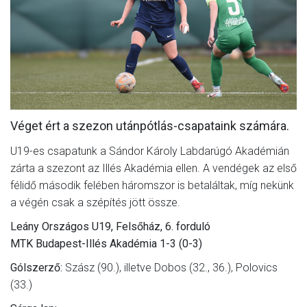
MÉRKŐZÉSEK
JELENTKEZÉS
KLUB
GALÉRIA
Véget ért a szezon utánpótlás-csapataink számára.
SZURKOLÓI ÉLMÉNYEK
U19-es csapatunk a Sándor Károly Labdarúgó Akadémián
SAJTÓ
zárta a szezont az Illés Akadémia ellen. A vendégek az első
félidő második felében háromszor is betaláltak, míg nekünk
a végén csak a szépítés jött össze.
Leány Országos U19, Felsőház, 6. forduló
MTK Budapest-Illés Akadémia 1-3 (0-3)
Gólszerző:
Szász (90.), illetve Dobos (32., 36.), Polovics
(33.)