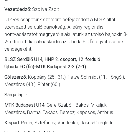
Vezetőedző:
Szoliva Zsolt
U14-es csapatunk számára befejeződött a BLSZ által
szervezett serdülő bajnokság. A leány regionális
pontvadászatot megnyerő alakulatunk az utolsó bajnokin 3-
2-re tudott diadalmaskodni az Újbuda FC fiú együttesének
vendégeként.
BLSZ Serdülő U14, HNP 2. csoport, 12. forduló
Újbuda FC (fiú)-MTK Budapest 2-3 (2-1)
Gólszerző:
Koppány (25., 31.), illetve Schmidt (11. - öngól),
Mészáros (43.), Pintér (60.)
Sárga lap:
-
MTK Budapest U14:
Gere-Szabó - Bakos, Mikuljuk,
Mészáros, Bartha, Takács, Berecz, Kapcsos, Ambrus.
Kispad:
Pintér, Sztefanov, Vandenko, Jakus-Czeglédi.