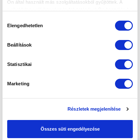
Ön által használt más szolgáltatásokból gyűjtöttek. A
MEGVANNAK A MEZSZÁMOK AZ ÚJ
weboldalon való böngészés folytatásával Ön hozzájárul a
SZEZONRA
sütik használatához.
Hozzájárulás
2026-08-07
Elengedhetetlen
kiválasztása
Számot választottak az új érkezők, Gávris Gabriella
pedig cserélt.
Beállítások
Statisztikai
Marketing
Részletek megjelenítése
Összes süti engedélyezése