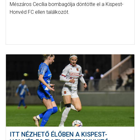
Mészáros Cecília bombagólja döntötte el a Kispest-
Honvéd FC ellen találkozót.
ITT NÉZHETŐ ÉLŐBEN A KISPEST-