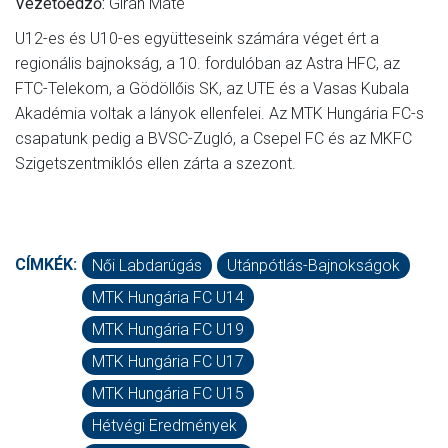
Vezetőedző:
Girán Máté
U12-es és U10-es együtteseink számára véget ért a
regionális bajnokság, a 10. fordulóban az Astra HFC, az
FTC-Telekom, a Gödöllőis SK, az UTE és a Vasas Kubala
Akadémia voltak a lányok ellenfelei. Az MTK Hungária FC-s
csapatunk pedig a BVSC-Zugló, a Csepel FC és az MKFC
Szigetszentmiklós ellen zárta a szezont.
CÍMKÉK:
Női Labdarúgás
Utánpótlás-Bajnokságok
MTK Hungária FC U14
MTK Hungária FC U19
MTK Hungária FC U17
MTK Hungária FC U15
Hétvégi Eredmények