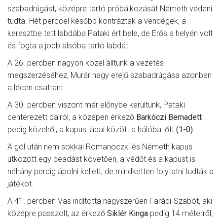
szabadrúgást, középre tartó próbálkozását Németh védeni
tudta. Hét perccel később kontráztak a vendégek, a
keresztbe tett labdába Pataki ért bele, de Erős a helyén volt
és fogta a jobb alsóba tartó labdát.
A 26. percben nagyon közel álltunk a vezetés
megszerzéséhez, Murár nagy erejű szabadrúgása azonban
a lécen csattant.
A 30. percben viszont már előnybe kerültünk, Pataki
centerezett balról, a középen érkező
Barkóczi Bernadett
pedig közelről, a kapus lábai között a hálóba lőtt
(1-0)
.
A gól után nem sokkal Romanoczki és Németh kapus
ütközött egy beadást követően, a védőt és a kapust is
néhány percig ápolni kellett, de mindketten folytatni tudták a
játékot.
A 41. percben Vas indította nagyszerűen Farádi-Szabót, aki
középre passzolt, az érkező
Siklér Kinga
pedig 14 méterről,