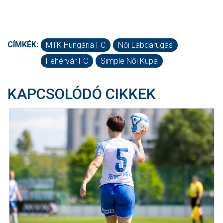
CÍMKÉK:
MTK Hungária FC
Női Labdarúgás
Fehérvár FC
Simple Női Kupa
KAPCSOLÓDÓ CIKKEK