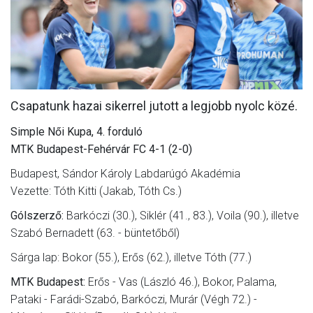
MÉRKŐZÉSEK
JELENTKEZÉS
KLUB
GALÉRIA
Csapatunk hazai sikerrel jutott a legjobb nyolc közé.
SZURKOLÓI ÉLMÉNYEK
Simple Női Kupa, 4. forduló
MTK Budapest-Fehérvár FC 4-1 (2-0)
SAJTÓ
Budapest, Sándor Károly Labdarúgó Akadémia
Vezette: Tóth Kitti (Jakab, Tóth Cs.)
Gólszerző:
Barkóczi (30.), Siklér (41., 83.), Voila (90.), illetve
Szabó Bernadett (63. - büntetőből)
Sárga lap: Bokor (55.), Erős (62.), illetve Tóth (77.)
MTK Budapest:
Erős - Vas (László 46.), Bokor, Palama,
Pataki - Farádi-Szabó, Barkóczi, Murár (Végh 72.) -