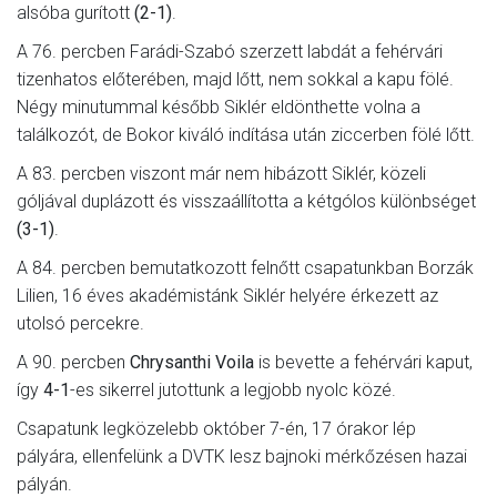
alsóba gurított
(2-1)
.
A 76. percben Farádi-Szabó szerzett labdát a fehérvári
tizenhatos előterében, majd lőtt, nem sokkal a kapu fölé.
Négy minutummal később Siklér eldönthette volna a
találkozót, de Bokor kiváló indítása után ziccerben fölé lőtt.
A 83. percben viszont már nem hibázott Siklér, közeli
góljával duplázott és visszaállította a kétgólos különbséget
(3-1)
.
A 84. percben bemutatkozott felnőtt csapatunkban Borzák
Lilien, 16 éves akadémistánk Siklér helyére érkezett az
utolsó percekre.
A 90. percben
Chrysanthi Voila
is bevette a fehérvári kaput,
így
4-1
-es sikerrel jutottunk a legjobb nyolc közé.
Csapatunk legközelebb október 7-én, 17 órakor lép
pályára, ellenfelünk a DVTK lesz bajnoki mérkőzésen hazai
pályán.