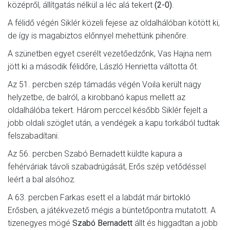
középről, állítgatás nélkül a léc alá tekert
(2-0)
.
A félidő végén Siklér közeli fejese az oldalhálóban kötött ki,
de így is magabiztos előnnyel mehettünk pihenőre.
A szünetben egyet cserélt vezetőedzőnk, Vas Hajna nem
jött ki a második félidőre, László Henrietta váltotta őt.
Az 51. percben szép támadás végén Voila került nagy
helyzetbe, de balról, a kirobbanó kapus mellett az
oldalhálóba tekert. Három perccel később Siklér fejelt a
jobb oldali szöglet után, a vendégek a kapu torkából tudtak
felszabadítani.
Az 56. percben Szabó Bernadett küldte kapura a
fehérváriak távoli szabadrúgását, Erős szép vetődéssel
leért a bal alsóhoz.
A 63. percben Farkas esett el a labdát már birtokló
Erősben, a játékvezető mégis a büntetőpontra mutatott. A
tizenegyes mögé
Szabó Bernadett
állt és higgadtan a jobb