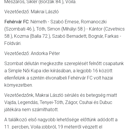
Mészáros, Siklér (Borzák 84.), Voila.
Vezetőedző: Makrai László
Fehérvár FC:
Németh - Szabó Emese, Romanoczki
(Szombati 46.), Tóth, Simon (Mihályi 58.) - Kántor (Czvetnics
58.), Kozma (Balla 72.), Szabó Bernadett, Bognár, Farkas -
Földvári.
Vezetőedző: Andorka Péter
Szombat délután megkezdte szereplését felnőtt csapatunk
a Simple Női Kupa idei kiírásában, a legjobb 16 között
ellenfelünk a szintén élvonalbeli Fehérvár FC volt hazai
környezetben.
Vezetőedzőnk, Makrai László sérülés és betegség miatt
Vajda, Legendás, Tenyei-Tóth, Zágor, Csuhai és Dubuc
játékára nem számíthatott.
A találkozó első nagyobb lehetősége előttünk adódott a
11. percben, Voila jobbról, 19 méterről végzett el