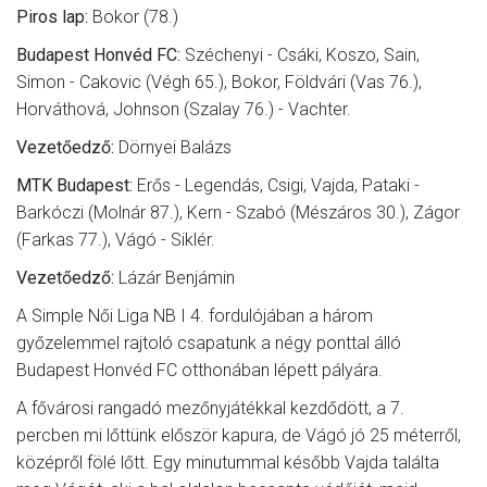
Piros lap:
Bokor (78.)
Budapest Honvéd FC:
Széchenyi - Csáki, Koszo, Sain,
Simon - Cakovic (Végh 65.), Bokor, Földvári (Vas 76.),
Horváthová, Johnson (Szalay 76.) - Vachter.
Vezetőedző:
Dörnyei Balázs
MTK Budapest:
Erős - Legendás, Csigi, Vajda, Pataki -
Barkóczi (Molnár 87.), Kern - Szabó (Mészáros 30.), Zágor
(Farkas 77.), Vágó - Siklér.
Vezetőedző:
Lázár Benjámin
A Simple Női Liga NB I 4. fordulójában a három
győzelemmel rajtoló csapatunk a négy ponttal álló
Budapest Honvéd FC otthonában lépett pályára.
A fővárosi rangadó mezőnyjátékkal kezdődött, a 7.
percben mi lőttünk először kapura, de Vágó jó 25 méterről,
középről fölé lőtt. Egy minutummal később Vajda találta