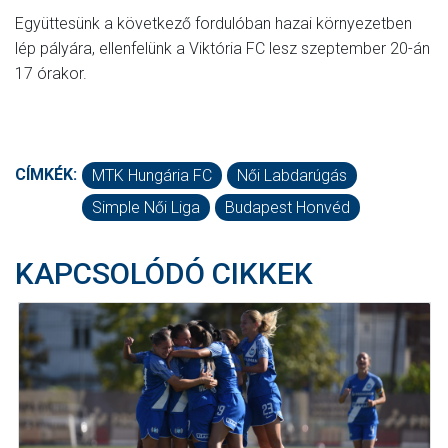
Együttesünk a következő fordulóban hazai környezetben
lép pályára, ellenfelünk a Viktória FC lesz szeptember 20-án
17 órakor.
CÍMKÉK:
MTK Hungária FC
Női Labdarúgás
Simple Női Liga
Budapest Honvéd
KAPCSOLÓDÓ CIKKEK