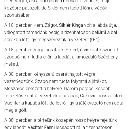
meg Vágót, aki a bal oldalon becsapta védőjét, majd
középre passzolt, de Siklér nem tudott lőni a védők
szorításában.
A 10. percben Kern, Zágor,
Siklér Kinga
volt a labda útja,
válogatott támadónk pedig a tizenhatoson belülről a bal
sarokba lőtt, így megszereztük a vezetést
(0-1)
.
A 18. percben Vágó ugratta ki Siklért, ő viszont kiszorított
szögből nem tudta ellőni a labdát a kimozduló Széchenyi
mellett.
A 30. percben kényszerű cserét hajtott végre
vezetőedzőnk, Szabó nem tudta folytatni a játékot,
Mészáros érkezett a helyére. Három perccel később
tetszetős kontrát vezettek a hazaiak, Cakovic passza után
Vachter a kapuba lőtt, de lesről, így a játékvezető nem adta
meg a gólt.
A 38. percben a térfelünk közepén rossz helyre fejeltünk
egy labdát,
Vachter Fanni
lecsapott rá, a tizenhatoson