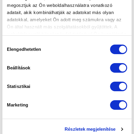
megosztjuk az Ön weboldalhasználatra vonatkozó
adatait, akik kombinálhatják az adatokat más olyan
adatokkal, amelyeket Ön adott meg számukra vagy az
Ön által használt más szolgáltatásokból gyűjtöttek. A
weboldalon való böngészés folytatásával Ön hozzájárul a
sütik használatához.
Hozzájárulás
Elengedhetetlen
kiválasztása
MEGVANNAK A MEZSZÁMOK AZ ÚJ
SZEZONRA
Beállítások
2026-08-07
Számot választottak az új érkezők, Gávris Gabriella
pedig cserélt.
Statisztikai
Marketing
Részletek megjelenítése