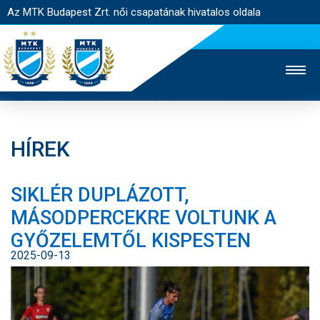
Az MTK Budapest Zrt. női csapatának hivatalos oldala
HÍREK
MTK TV
FÉRFI CSAPAT
AKADÉMIA
SIKLÉR DUPLÁZOTT,
JEGYÉRTÉKESÍTÉS
WEBSHOP
STADION
MÁSODPERCEKRE VOLTUNK A
EGYESÜLET
KAPCSOLAT
GYŐZELEMTŐL KISPESTEN
2025-09-13
NYITÓLAP
HÍREK
CSAPAT