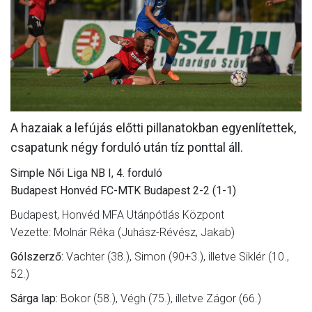
MÉRKŐZÉSEK
JELENTKEZÉS
KLUB
GALÉRIA
A hazaiak a lefújás előtti pillanatokban egyenlítettek,
SZURKOLÓI ÉLMÉNYEK
csapatunk négy forduló után tíz ponttal áll.
SAJTÓ
Simple Női Liga NB I, 4. forduló
Budapest Honvéd FC-MTK Budapest 2-2 (1-1)
Budapest, Honvéd MFA Utánpótlás Központ
Vezette: Molnár Réka (Juhász-Révész, Jakab)
Gólszerző:
Vachter (38.), Simon (90+3.), illetve Siklér (10.,
52.)
Sárga lap:
Bokor (58.), Végh (75.), illetve Zágor (66.)