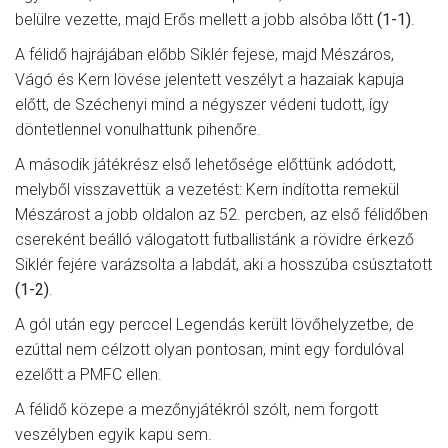
belülre vezette, majd Erős mellett a jobb alsóba lőtt
(1-1)
.
A félidő hajrájában előbb Siklér fejese, majd Mészáros,
Vágó és Kern lövése jelentett veszélyt a hazaiak kapuja
előtt, de Széchenyi mind a négyszer védeni tudott, így
döntetlennel vonulhattunk pihenőre.
A második játékrész első lehetősége előttünk adódott,
melyből visszavettük a vezetést: Kern indította remekül
Mészárost a jobb oldalon az 52. percben, az első félidőben
csereként beálló válogatott futballistánk a rövidre érkező
Siklér fejére varázsolta a labdát, aki a hosszúba csúsztatott
(1-2)
.
A gól után egy perccel Legendás került lövőhelyzetbe, de
ezúttal nem célzott olyan pontosan, mint egy fordulóval
ezelőtt a PMFC ellen.
A félidő közepe a mezőnyjátékról szólt, nem forgott
veszélyben egyik kapu sem.