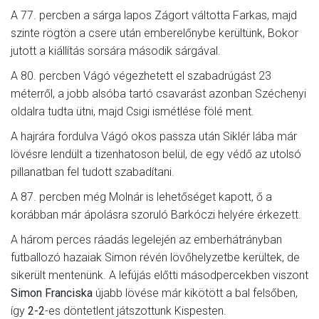
A 77. percben a sárga lapos Zágort váltotta Farkas, majd
szinte rögtön a csere után emberelőnybe kerültünk, Bokor
jutott a kiállítás sorsára második sárgával.
A 80. percben Vágó végezhetett el szabadrúgást 23
méterről, a jobb alsóba tartó csavarást azonban Széchenyi
oldalra tudta ütni, majd Csigi ismétlése fölé ment.
A hajrára fordulva Vágó okos passza után Siklér lába már
lövésre lendült a tizenhatoson belül, de egy védő az utolsó
pillanatban fel tudott szabadítani.
A 87. percben még Molnár is lehetőséget kapott, ő a
korábban már ápolásra szoruló Barkóczi helyére érkezett.
A három perces ráadás legelején az emberhátrányban
futballozó hazaiak Simon révén lövőhelyzetbe kerültek, de
sikerült mentenünk. A lefújás előtti másodpercekben viszont
Simon Franciska
újabb lövése már kikötött a bal felsőben,
így
2-2
-es döntetlent játszottunk Kispesten.