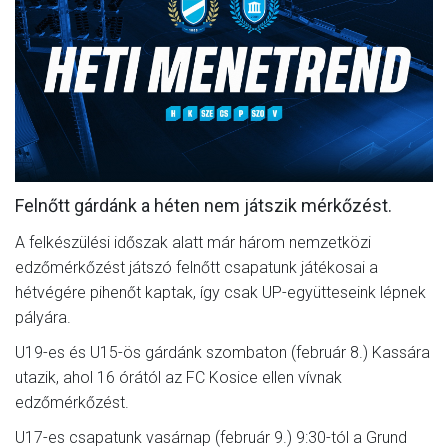
MÉRKŐZÉSEK
JELENTKEZÉS
KLUB
GALÉRIA
SZURKOLÓI ÉLMÉNYEK
Felnőtt gárdánk a héten nem játszik mérkőzést.
SAJTÓ
A felkészülési időszak alatt már három nemzetközi
edzőmérkőzést játszó felnőtt csapatunk játékosai a
hétvégére pihenőt kaptak, így csak UP-együtteseink lépnek
pályára.
U19-es és U15-ös gárdánk szombaton (február 8.) Kassára
utazik, ahol 16 órától az FC Kosice ellen vívnak
edzőmérkőzést.
U17-es csapatunk vasárnap (február 9.) 9:30-tól a Grund