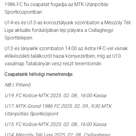
1986 FC fiú csapatát fogadja az MTK Utánpótlás
Sportközpontban.
U14-es és U13-as korosztályunk szombaton a Mészöly Téli
Liga aktuális fordulójában lép pályára a Csillaghegyi
Sporttelepen.
U12-es lányaink szombaton 14:00 az Astra HFC-vel vívnak
előkészületi találkozót hazai környezetben, míg az U10
vasárnap Tatabányán vesz részt teremtornán.
Csapataink hétvégi menetrendje:
NB I: Pihenő
U19: FC Košice-MTK 2025. 02. 08., 16:00 Kassa
U17: MTK-Grund 1986 FC 2025. 02. 09., 9:30 MTK
Utánpótlás Sportközpont
U15: FC Košice-MTK 2025. 02. 08., 16:00 Kassa
U14: Mészöly Téli Liga 2025. 02. 08., Csillaghegyi