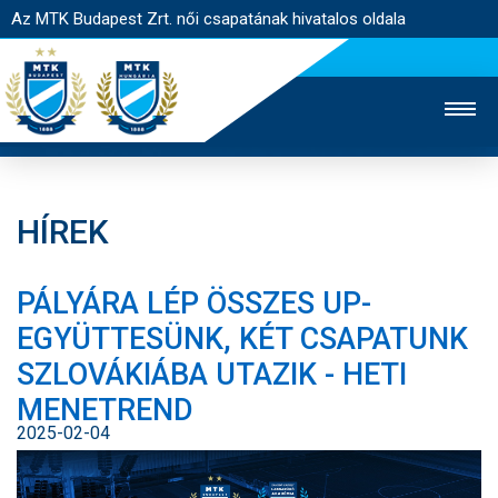
Az MTK Budapest Zrt. női csapatának hivatalos oldala
HÍREK
MTK TV
FÉRFI CSAPAT
AKADÉMIA
PÁLYÁRA LÉP ÖSSZES UP-
JEGYÉRTÉKESÍTÉS
WEBSHOP
STADION
EGYÜTTESÜNK, KÉT CSAPATUNK
EGYESÜLET
KAPCSOLAT
SZLOVÁKIÁBA UTAZIK - HETI
MENETREND
NYITÓLAP
2025-02-04
HÍREK
CSAPAT