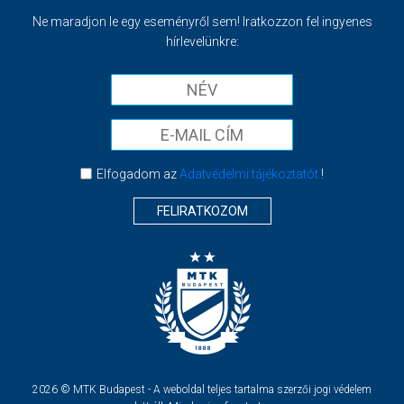
Ne maradjon le egy eseményről sem! Iratkozzon fel ingyenes
hírlevelünkre:
Elfogadom az
Adatvédelmi tájékoztatót
!
FELIRATKOZOM
2026 © MTK Budapest - A weboldal teljes tartalma szerzői jogi védelem