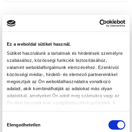
Ez a weboldal sütiket használ.
Sütiket használunk a tartalmak és hirdetések személyre
szabásához, közösségi funkciók biztosításához,
valamint weboldalforgalmunk elemzéséhez. Ezenkívül
közösségi média-, hirdető- és elemező partnereinkkel
megosztjuk az Ön weboldalhasználatra vonatkozó
adatait, akik kombinálhatják az adatokat más olyan
adatokkal, amelyeket Ön adott meg számukra vagy az
Ön által használt más szolgáltatásokból gyűjtöttek. A
weboldalon való böngészés folytatásával Ön hozzájárul a
sütik használatához.
Hozzájárulás
Elengedhetetlen
kiválasztása