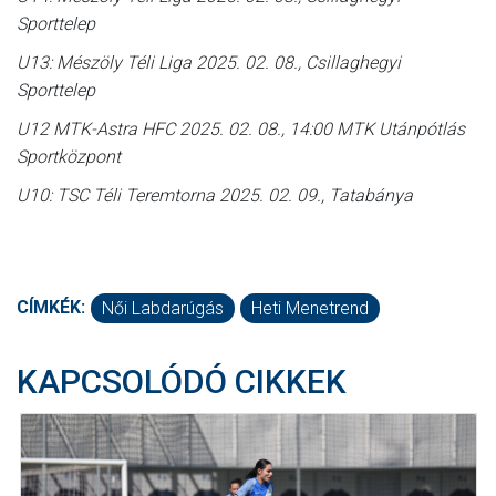
Sporttelep
U13: Mészöly Téli Liga 2025. 02. 08., Csillaghegyi
Sporttelep
U12 MTK-Astra HFC 2025. 02. 08., 14:00 MTK Utánpótlás
Sportközpont
U10: TSC Téli Teremtorna 2025. 02. 09., Tatabánya
CÍMKÉK:
Női Labdarúgás
Heti Menetrend
KAPCSOLÓDÓ CIKKEK