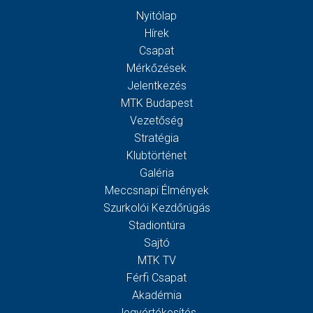
Nyitólap
Hírek
Csapat
Mérkőzések
Jelentkezés
MTK Budapest
Vezetőség
Stratégia
Klubtörténet
Galéria
Meccsnapi Élmények
Szurkolói Kezdőrúgás
Stadiontúra
Sajtó
MTK TV
Férfi Csapat
Akadémia
Jegyértékesítés