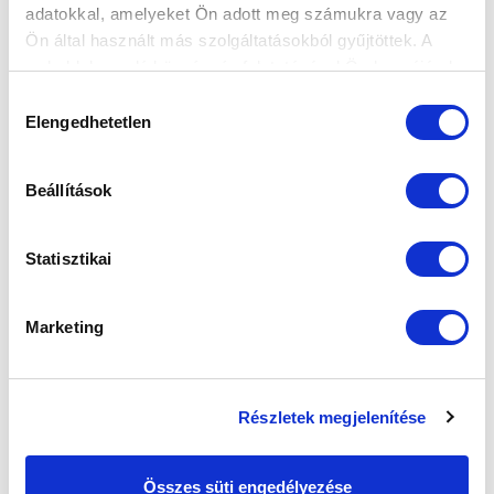
adatokkal, amelyeket Ön adott meg számukra vagy az
Ön által használt más szolgáltatásokból gyűjtöttek. A
weboldalon való böngészés folytatásával Ön hozzájárul a
sütik használatához.
Hozzájárulás
KÖVETKEZŐ MÉRKŐZÉS
Elengedhetetlen
kiválasztása
2026-08-16 00:00
Beállítások
SZÉKESFEHÉRVÁRI SÓSTÓI STADION
Statisztikai
VS
Marketing
VIDEOTON FC FEHÉRVÁR
MTK BUDAPEST
MTK BUDAPEST HÍRLEVÉL
Részletek megjelenítése
Ne maradjon le egy eseményről sem! Iratkozzon fel ingyenes
hírlevelünkre:
Összes süti engedélyezése