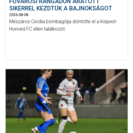
FŐVÁROSI RANGADÓN ARATOTT
SIKERREL KEZDTÜK A BAJNOKSÁGOT
2026-08-08
Mészáros Cecília bombagólja döntötte el a Kispest-
Honvéd FC ellen találkozót.