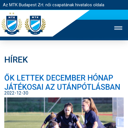
Az MTK Budapest Zrt. női csapatának hivatalos oldala
HÍREK
MTK TV
FÉRFI CSAPAT
AKADÉMIA
ŐK LETTEK DECEMBER HÓNAP
JEGYÉRTÉKESÍTÉS
WEBSHOP
STADION
JÁTÉKOSAI AZ UTÁNPÓTLÁSBAN
EGYESÜLET
KAPCSOLAT
2022-12-30
NYITÓLAP
HÍREK
CSAPAT