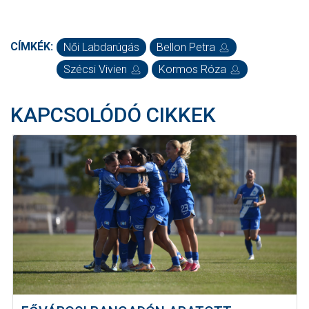
CÍMKÉK:
Női Labdarúgás
Bellon Petra
Szécsi Vivien
Kormos Róza
KAPCSOLÓDÓ CIKKEK