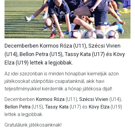
MÉRKŐZÉSEK
JELENTKEZÉS
KLUB
GALÉRIA
Decemberben Kormos Róza (U11), Szécsi Vivien
(U14), Bellon Petra (U15), Tassy Kata (U17) és Kövy
SZURKOLÓI ÉLMÉNYEK
Elza (U19) lettek a legjobbak.
SAJTÓ
Az idei szezonban is minden hónapban kiemeljük azon
játékosokat utánpótlás-csapatainknál, akik havi
teljesítményükkel kiérdemlik a hónap játékosa díjat!
Decemberben
Kormos Róza
(U11),
Szécsi Vivien
(U14),
Bellon Petra
(U15),
Tassy Kata
(U17) és
Kövy Elza
(U19)
lettek a legjobbak.
Gratulálunk játékosainknak!