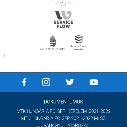
Í
DOKUMENTUMOK
MTK HUNGÁRIA FC_SFP_KERELEM_2021-2022
MTK HUNGÁRIA FC_SFP 2021-2022 MLSZ
JÓVÁHAGYÓ HATÁROZAT