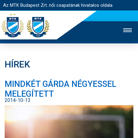
Az MTK Budapest Zrt. női csapatának hivatalos oldala
HÍREK
MTK TV
FÉRFI CSAPAT
AKADÉMIA
MINDKÉT GÁRDA NÉGYESSEL
JEGYÉRTÉKESÍTÉS
WEBSHOP
STADION
MELEGÍTETT
EGYESÜLET
KAPCSOLAT
2014-10-13
NYITÓLAP
HÍREK
CSAPAT