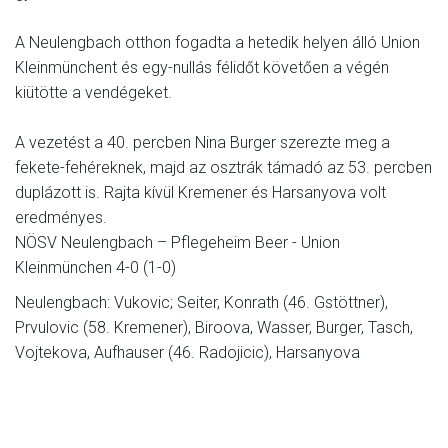
A Neulengbach otthon fogadta a hetedik helyen álló Union
Kleinmünchent és egy-nullás félidőt követően a végén
kiütötte a vendégeket.
A vezetést a 40. percben Nina Burger szerezte meg a
fekete-fehéreknek, majd az osztrák támadó az 53. percben
duplázott is. Rajta kívül Kremener és Harsanyova volt
eredményes.
NÖSV Neulengbach – Pflegeheim Beer - Union
Kleinmünchen 4-0 (1-0)
Neulengbach: Vukovic; Seiter, Konrath (46. Gstöttner),
Prvulovic (58. Kremener), Biroova, Wasser, Burger, Tasch,
Vojtekova, Aufhauser (46. Radojicic), Harsanyova