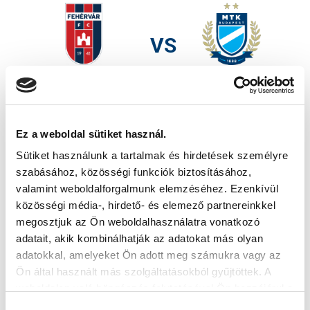
VS
VIDEOTON FC FEHÉRVÁR
MTK BUDAPEST
MTK BUDAPEST HÍRLEVÉL
Ez a weboldal sütiket használ.
Ne maradjon le egy eseményről sem! Iratkozzon fel ingyenes
hírlevelünkre:
Sütiket használunk a tartalmak és hirdetések személyre
szabásához, közösségi funkciók biztosításához,
valamint weboldalforgalmunk elemzéséhez. Ezenkívül
közösségi média-, hirdető- és elemező partnereinkkel
megosztjuk az Ön weboldalhasználatra vonatkozó
adatait, akik kombinálhatják az adatokat más olyan
adatokkal, amelyeket Ön adott meg számukra vagy az
Elfogadom az
Adatvédelmi tájékoztatót
!
Ön által használt más szolgáltatásokból gyűjtöttek. A
FELIRATKOZOM
weboldalon való böngészés folytatásával Ön hozzájárul a
sütik használatához.
Hozzájárulás