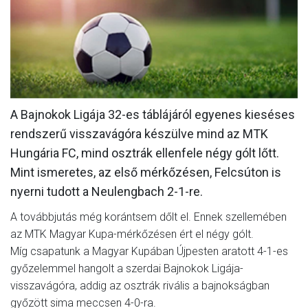
MÉRKŐZÉSEK
JELENTKEZÉS
KLUB
GALÉRIA
A Bajnokok Ligája 32-es táblájáról egyenes kieséses
SZURKOLÓI ÉLMÉNYEK
rendszerű visszavágóra készülve mind az MTK
Hungária FC, mind osztrák ellenfele négy gólt lőtt.
SAJTÓ
Mint ismeretes, az első mérkőzésen, Felcsúton is
nyerni tudott a Neulengbach 2-1-re.
A továbbjutás még korántsem dőlt el. Ennek szellemében
az MTK Magyar Kupa-mérkőzésen ért el négy gólt.
Míg csapatunk a Magyar Kupában Újpesten aratott 4-1-es
győzelemmel hangolt a szerdai Bajnokok Ligája-
visszavágóra, addig az osztrák rivális a bajnokságban
győzött sima meccsen 4-0-ra.