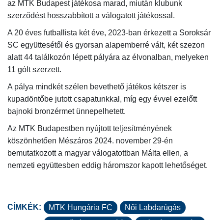
CSAPAT
az MTK Budapest játékosa marad, miután klubunk
szerződést hosszabbított a válogatott játékossal.
MÉRKŐZÉSEK
A 20 éves futballista két éve, 2023-ban érkezett a Soroksár
JELENTKEZÉS
SC együttesétől és gyorsan alapemberré vált, két szezon
KLUB
alatt 44 találkozón lépett pályára az élvonalban, melyeken
11 gólt szerzett.
GALÉRIA
A pálya mindkét szélen bevethető játékos kétszer is
SZURKOLÓI ÉLMÉNYEK
kupadöntőbe jutott csapatunkkal, míg egy évvel ezelőtt
SAJTÓ
bajnoki bronzérmet ünnepelhetett.
Az MTK Budapestben nyújtott teljesítményének
köszönhetően Mészáros 2024. november 29-én
bemutatkozott a magyar válogatottban Málta ellen, a
nemzeti együttesben eddig háromszor kapott lehetőséget.
CÍMKÉK:
MTK Hungária FC
Női Labdarúgás