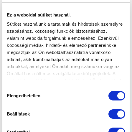
Ez a weboldal sütiket használ.
Sütiket használunk a tartalmak és hirdetések személyre
szabásához, közösségi funkciók biztosításához,
valamint weboldalforgalmunk elemzéséhez. Ezenkívül
közösségi média-, hirdető- és elemező partnereinkkel
KÖVETKEZŐ MÉRKŐZÉS
megosztjuk az Ön weboldalhasználatra vonatkozó
adatait, akik kombinálhatják az adatokat más olyan
2026-08-08 15:00
adatokkal, amelyeket Ön adott meg számukra vagy az
SÁNDOR KÁROLY LABDARÚGÓ AKADÉMIA
Ön által használt más szolgáltatásokból gyűjtöttek. A
VS
weboldalon való böngészés folytatásával Ön hozzájárul a
MTK BUDAPEST
KISPEST-HONVÉD FC
sütik használatához.
Hozzájárulás
Elengedhetetlen
kiválasztása
MTK BUDAPEST HÍRLEVÉL
Ne maradjon le egy eseményről sem! Iratkozzon fel ingyenes
Beállítások
hírlevelünkre: