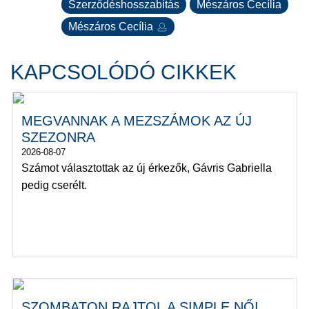
Szerződéshosszabítás
Mészáros Cecília
Mészáros Cecília
KAPCSOLÓDÓ CIKKEK
MEGVANNAK A MEZSZÁMOK AZ ÚJ
SZEZONRA
2026-08-07
Számot választottak az új érkezők, Gávris Gabriella
pedig cserélt.
SZOMBATON RAJTOL A SIMPLE NŐI