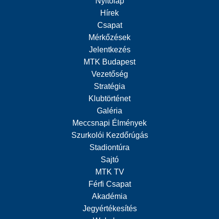
Nyitólap
Hírek
Csapat
Mérkőzések
Jelentkezés
MTK Budapest
Vezetőség
Stratégia
Klubtörténet
Galéria
Meccsnapi Élmények
Szurkolói Kezdőrúgás
Stadiontúra
Sajtó
MTK TV
Férfi Csapat
Akadémia
Jegyértékesítés