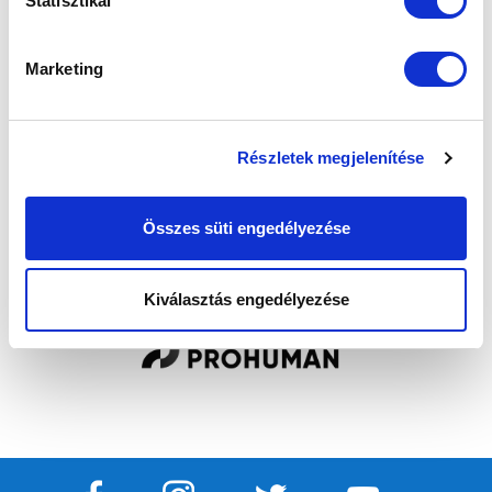
Statisztikai
Marketing
Elfogadom az
Adatvédelmi tájékoztatót
!
FELIRATKOZOM
Részletek megjelenítése
Összes süti engedélyezése
SZPONZOROK
Kiválasztás engedélyezése
Item
4
of
12