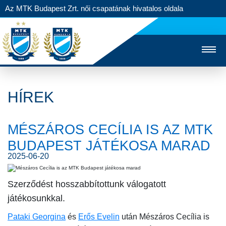
Az MTK Budapest Zrt. női csapatának hivatalos oldala
HÍREK
MTK TV
FÉRFI CSAPAT
AKADÉMIA
MÉSZÁROS CECÍLIA IS AZ MTK
JEGYÉRTÉKESÍTÉS
WEBSHOP
STADION
BUDAPEST JÁTÉKOSA MARAD
EGYESÜLET
KAPCSOLAT
2025-06-20
Szerződést hosszabbítottunk válogatott
NYITÓLAP
játékosunkkal.
HÍREK
Pataki Georgina
és
Erős Evelin
után
Mészáros Cecília
is