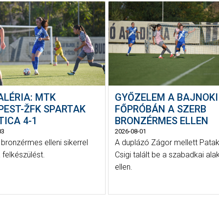
ALÉRIA: MTK
GYŐZELEM A BAJNOKI
PEST-ŽFK SPARTAK
FŐPRÓBÁN A SZERB
ICA 4-1
BRONZÉRMES ELLEN
03
2026-08-01
 bronzérmes elleni sikerrel
A duplázó Zágor mellett Patak
 felkészülést.
Csigi talált be a szabadkai ala
ellen.