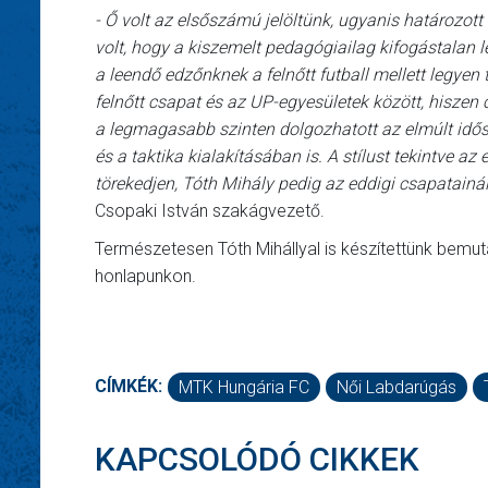
- Ő volt az elsőszámú jelöltünk, ugyanis határozot
volt, hogy a kiszemelt pedagógiailag kifogástalan l
a leendő edzőnknek a felnőtt futball mellett legyen
felnőtt csapat és az UP-egyesületek között, hiszen
a legmagasabb szinten dolgozhatott az elmúlt idős
és a taktika kialakításában is. A stílust tekintve 
törekedjen, Tóth Mihály pedig az eddigi csapatain
Csopaki István szakágvezető.
Természetesen Tóth Mihállyal is készítettünk bemutat
honlapunkon.
CÍMKÉK:
MTK Hungária FC
Női Labdarúgás
KAPCSOLÓDÓ CIKKEK