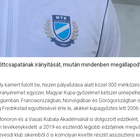
nőttcsapatának irányítását, miután mindenben megállapod
 karriert futott be, hiszen pályafutása alatt közel 300 mérkőzés
 aranyéremet egyszer, Magyar Kupa-győzelmet kétszer ünnepelhet
 Belgiumban, Franciaországban, Norvégiában és Görögországban i
 Fredrikstad együttesével érte le, akikkel kupagyőztes lett 2006
Monoron és a Vasas Kubala Akadémiánál is dolgozott edzőként,
en tevékenykedett: a 2019-es esztendő legjobb edzőjének megvá
vesdi klub sikereiből ő is komolyan kivette részét asszisztens e