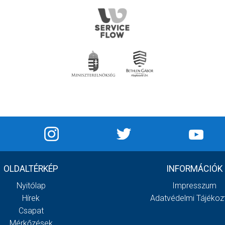
OLDALTÉRKÉP
INFORMÁCIÓK
Nyitólap
Impresszum
Hírek
Adatvédelmi Tájékoz
Csapat
Mérkőzések