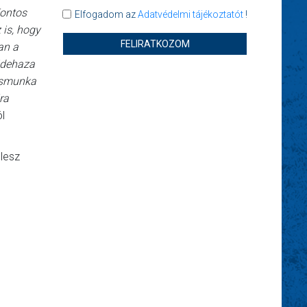
Fontos
Elfogadom az
Adatvédelmi tájékoztatót
!
 is, hogy
FELIRATKOZOM
an a
 idehaza
zésmunka
ra
l
 lesz