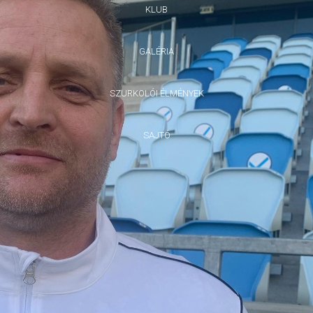
KLUB
GALÉRIA
SZURKOLÓI ÉLMÉNYEK
SAJTÓ