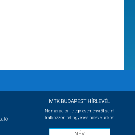
MTK BUDAPEST HÍRLEVÉL
Ne maradjon le egy eseményről sem!
Iratkozzon fel ingyenes hírlevelünkre:
tató