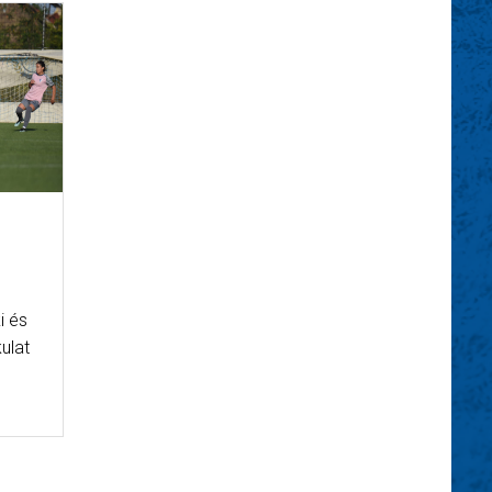
i és
kulat