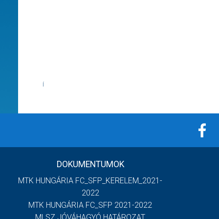
Í
DOKUMENTUMOK
MTK HUNGÁRIA FC_SFP_KERELEM_2021-
2022
MTK HUNGÁRIA FC_SFP 2021-2022
MLSZ JÓVÁHAGYÓ HATÁROZAT