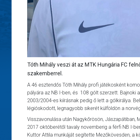
Tóth Mihály veszi át az MTK Hungária FC fel
szakemberrel.
A 46 esztendős Tóth Mihály profi játékosként komoly
pályára az NB I-ben, és 108 gólt szerzett. Bajnoki
2003/2004-es kiírásnak pedig ő lett a gólkirálya.
légióskodott, legnagyobb sikerét külföldön a norvég
Visszavonulása után Nagykőrösön, Jászapátiban, 
2017 októberétől tavaly novemberig a férfi NB I-b
Kuttor Attila munkáját segítette Mezőkövesden, a kö