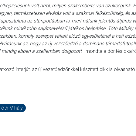
t elképzelésünk volt arról, milyen szakemberre van szükségünk. 
egyen, természetesen elvárás volt a szakmai felkészültség, és az
 tapasztalata az utánpótlásban is, mert nálunk jelentős átjárás v
 célunk minél több sajátnevelésű játékos beépítése. Tóth Mihály
zakban, komoly szerepet vállalt előző egyesületénél a heti ed
az elvárásunk az, hogy az új vezetőedző a domináns támadófutball
ál mindig ebben a szellemben dolgozott
- mondta a döntés okairó
kozó interjút, az új vezetőedzőnkkel készített cikk is olvasható
Tóth Mihály