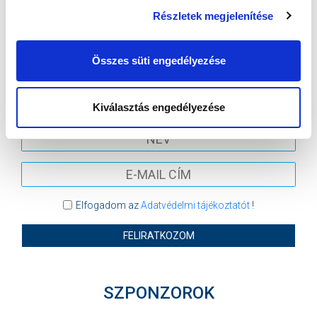
Részletek megjelenítése
VIDEOTON FC FEHÉRVÁR
MTK BUDAPEST
MTK BUDAPEST HÍRLEVÉL
Összes süti engedélyezése
Ne maradjon le egy eseményről sem! Iratkozzon fel ingyenes
hírlevelünkre:
Kiválasztás engedélyezése
Elfogadom az
Adatvédelmi tájékoztatót
!
FELIRATKOZOM
SZPONZOROK