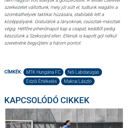
nem nagyon volt esélyük a gólszerzésre. A félidei cserével
szerkezetet váltottunk, mely jól sült el, tudtunk reagálni a
szombathelyiek taktikai húzására, stabilabb lett a
középpályánk. Gratulálok a lányoknak, csúsztak-másztak
végig. Hétfőre pihenőnapot kap a csapat, keddtől pedig
készülünk a Szekszárd ellen. Ellenük is kapott gól nélkül
szeretnénk begyűjteni a három pontot.
CÍMKÉK:
MTK Hungária FC
Női Labdarúgás
Edzői Értékelés
Makrai László
KAPCSOLÓDÓ CIKKEK