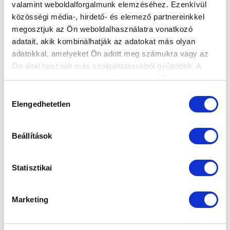
valamint weboldalforgalmunk elemzéséhez. Ezenkívül
közösségi média-, hirdető- és elemező partnereinkkel
megosztjuk az Ön weboldalhasználatra vonatkozó
adatait, akik kombinálhatják az adatokat más olyan
adatokkal, amelyeket Ön adott meg számukra vagy az
Ön által használt más szolgáltatásokból gyűjtöttek. A
weboldalon való böngészés folytatásával Ön hozzájárul a
sütik használatához.
Hozzájárulás
Elengedhetetlen
kiválasztása
Beállítások
KÖVETKEZŐ MÉRKŐZÉS
Statisztikai
2026-08-15 17:00
SZÉKESFEHÉRVÁRI SÓSTÓI STADION
Marketing
VS