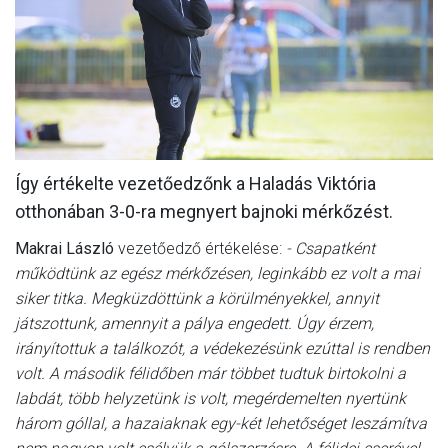
MÉRKŐZÉSEK
JELENTKEZÉS
KLUB
GALÉRIA
Így értékelte vezetőedzőnk a Haladás Viktória
SZURKOLÓI ÉLMÉNYEK
otthonában 3-0-ra megnyert bajnoki mérkőzést.
SAJTÓ
Makrai László
vezetőedző értékelése:
- Csapatként
működtünk az egész mérkőzésen, leginkább ez volt a mai
siker titka. Megküzdöttünk a körülményekkel, annyit
játszottunk, amennyit a pálya engedett. Úgy érzem,
irányítottuk a találkozót, a védekezésünk ezúttal is rendben
volt. A második félidőben már többet tudtuk birtokolni a
labdát, több helyzetünk is volt, megérdemelten nyertünk
három góllal, a hazaiaknak egy-két lehetőséget leszámítva