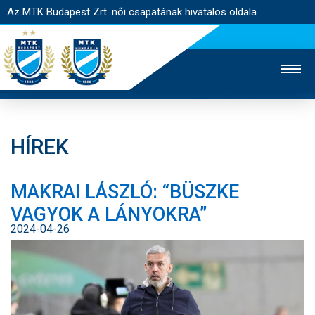
Az MTK Budapest Zrt. női csapatának hivatalos oldala
HÍREK
MTK TV
FÉRFI CSAPAT
AKADÉMIA
MAKRAI LÁSZLÓ: “BÜSZKE
JEGYÉRTÉKESÍTÉS
WEBSHOP
STADION
VAGYOK A LÁNYOKRA”
EGYESÜLET
KAPCSOLAT
2024-04-26
NYITÓLAP
HÍREK
CSAPAT