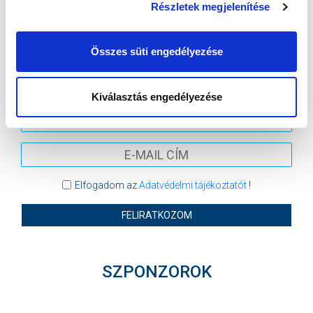
Részletek megjelenítése
MTK BUDAPEST
KISPEST-HONVÉD FC
MTK BUDAPEST HÍRLEVÉL
Összes süti engedélyezése
Ne maradjon le egy eseményről sem! Iratkozzon fel ingyenes
hírlevelünkre:
Kiválasztás engedélyezése
Elfogadom az
Adatvédelmi tájékoztatót
!
FELIRATKOZOM
SZPONZOROK