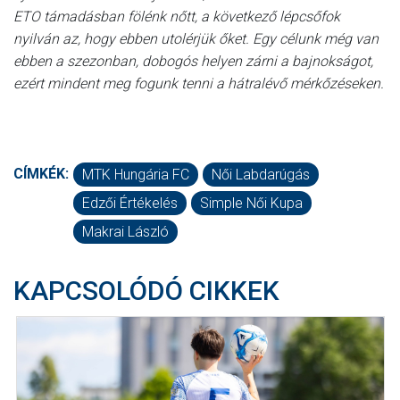
ETO támadásban fölénk nőtt, a következő lépcsőfok
nyilván az, hogy ebben utolérjük őket. Egy célunk még van
ebben a szezonban, dobogós helyen zárni a bajnokságot,
ezért mindent meg fogunk tenni a hátralévő mérkőzéseken.
CÍMKÉK:
MTK Hungária FC
Női Labdarúgás
Edzői Értékelés
Simple Női Kupa
Makrai László
KAPCSOLÓDÓ CIKKEK