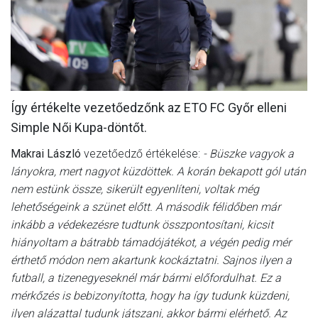
MÉRKŐZÉSEK
JELENTKEZÉS
KLUB
GALÉRIA
Így értékelte vezetőedzőnk az ETO FC Győr elleni
Simple Női Kupa-döntőt.
SZURKOLÓI ÉLMÉNYEK
Makrai László
vezetőedző értékelése:
- Büszke vagyok a
SAJTÓ
lányokra, mert nagyot küzdöttek. A korán bekapott gól után
nem estünk össze, sikerült egyenlíteni, voltak még
lehetőségeink a szünet előtt. A második félidőben már
inkább a védekezésre tudtunk összpontosítani, kicsit
hiányoltam a bátrabb támadójátékot, a végén pedig mér
érthető módon nem akartunk kockáztatni. Sajnos ilyen a
futball, a tizenegyeseknél már bármi előfordulhat. Ez a
mérkőzés is bebizonyította, hogy ha így tudunk küzdeni,
ilyen alázattal tudunk játszani, akkor bármi elérhető. Az