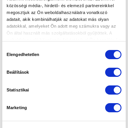
közösségi média-, hirdető- és elemező partnereinkkel
megosztjuk az Ön weboldalhasználatra vonatkozó
adatait, akik kombinálhatják az adatokat más olyan
adatokkal, amelyeket Ön adott meg számukra vagy az
Ön által használt más szolgáltatásokból gyűjtöttek. A
weboldalon való böngészés folytatásával Ön hozzájárul a
sütik használatához.
Hozzájárulás
Elengedhetetlen
kiválasztása
Beállítások
KÖVETKEZŐ MÉRKŐZÉS
2026-08-08 15:00
Statisztikai
SÁNDOR KÁROLY LABDARÚGÓ AKADÉMIA
Marketing
VS