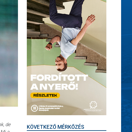
nk, de
KÖVETKEZŐ MÉRKŐZÉS
 Mi a