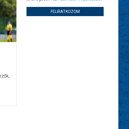
FELIRATKOZOM
ezők,