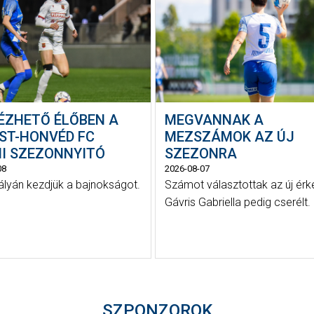
NÉZHETŐ ÉLŐBEN A
MEGVANNAK A
EST-HONVÉD FC
MEZSZÁMOK AZ ÚJ
NI SZEZONNYITÓ
SZEZONRA
08
2026-08-07
ályán kezdjük a bajnokságot.
Számot választottak az új érk
Gávris Gabriella pedig cserélt.
SZPONZOROK