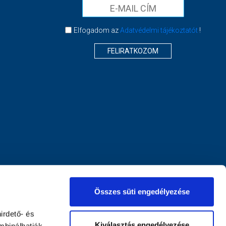
Elfogadom az
Adatvédelmi tájékoztatót
!
FELIRATKOZOM
Összes süti engedélyezése
irdető- és
Kiválasztás engedélyezése
mbinálhatják