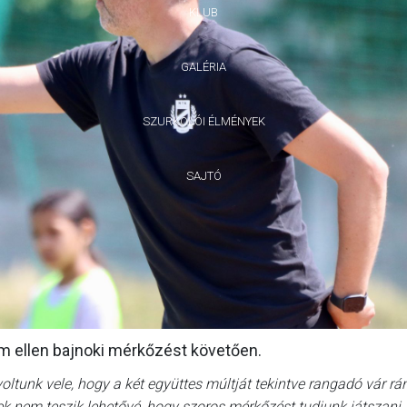
KLUB
GALÉRIA
SZURKOLÓI ÉLMÉNYEK
SAJTÓ
m ellen bajnoki mérkőzést követően.
oltunk vele, hogy a két együttes múltját tekintve rangadó vár rá
égek nem teszik lehetővé, hogy szoros mérkőzést tudjunk játszani.