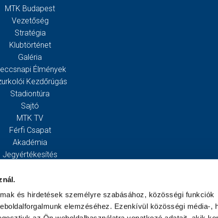
MTK Budapest
Vezetőség
Stratégia
Klubtörténet
Galéria
eccsnapi Élmények
zurkolói Kezdőrúgás
Stadiontúra
Sajtó
MTK TV
Férfi Csapat
Akadémia
Jegyértékesítés
Webshop
Stadion
znál.
Egyesület
almak és hirdetések személyre szabásához, közösségi funkciók
Kapcsolat
weboldalforgalmunk elemzéséhez. Ezenkívül közösségi média-, h
gosztjuk az Ön weboldalhasználatra vonatkozó adatait, akik ko