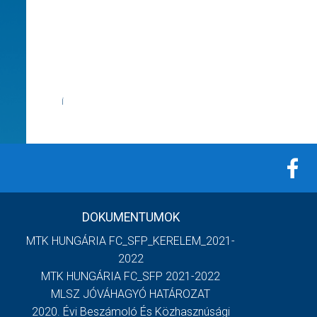
Í
DOKUMENTUMOK
MTK HUNGÁRIA FC_SFP_KERELEM_2021-
2022
MTK HUNGÁRIA FC_SFP 2021-2022
MLSZ JÓVÁHAGYÓ HATÁROZAT
2020. Évi Beszámoló És Közhasznúsági