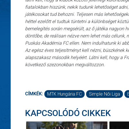
fiatalokban hiszünk, nekik tudunk lehetőséget adni,
játékosokat tud behozni. Teljesen más lehetőségekke
héttel ezelőtt el tudtuk tüntetni a különbséget köz
bemelegítés során megsérült, az ő játéka nagyon hi
döntőbe, de reálisan nézve nem lehet más célunk, 
Puskás Akadémia FC ellen. Nem indulhatunk ki abból
Az egész éves teljesítményt kell nézni, büszkének ke
alapszakasz második helyéért. Látni kell, hogy a Fra
következő szezonokban megváltozzon.
CÍMKÉK:
MTK Hungária FC
Simple Női Liga
KAPCSOLÓDÓ CIKKEK