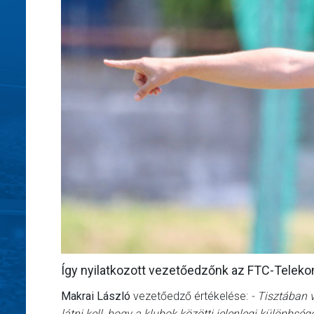
Így nyilatkozott vezetőedzőnk az FTC-Teleko
Makrai László
vezetőedző értékelése:
- Tisztában v
látni kell, hogy a klubok közötti jelenlegi különbs