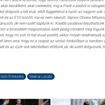
 akár kezdőként, akár csereként, míg a Fradi a padról is válogato
l dolgozik a két klub, ettől függetlenül a nyolc az nagyon sok.
tünk és az ETO között, ma ez nem sikerült. Sajnos Olivera Miluno
ányzott, de nem ezért kaptunk ki. Kisebb csodával bejuthattunk
mint a bronzérem megszerzése, ezért pedig mindent meg fogunk 
, hogy mi volt öt-hat évvel ezelőtt, akkor milyen eredmények sz
ll lenni arra, hogy ez a csapat az utolsó fordulóban is harcban v
di és az Győr sok tekintetben előttünk jár, de azért dolgozunk, 
Edzői Értékelés
Makrai László