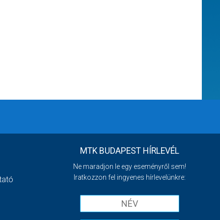
MTK BUDAPEST HÍRLEVÉL
Ne maradjon le egy eseményről sem!
Iratkozzon fel ingyenes hírlevelünkre:
tató