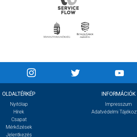
OLDALTÉRKÉP
INFORMÁCIÓK
Nyitólap
Impresszum
Hírek
Adatvédelmi Tájékoz
Csapat
Mérkőzések
Jelentkezés