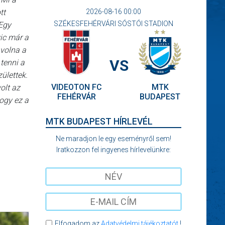
2026-08-16 00:00
tt
SZÉKESFEHÉRVÁRI SÓSTÓI STADION
 Egy
vic már a
 volna a
VS
tenni a
ülettek.
VIDEOTON FC
MTK
olt az
FEHÉRVÁR
BUDAPEST
hogy ez a
MTK BUDAPEST HÍRLEVÉL
Ne maradjon le egy eseményről sem!
Iratkozzon fel ingyenes hírlevelünkre:
Elfogadom az
Adatvédelmi tájékoztatót
!