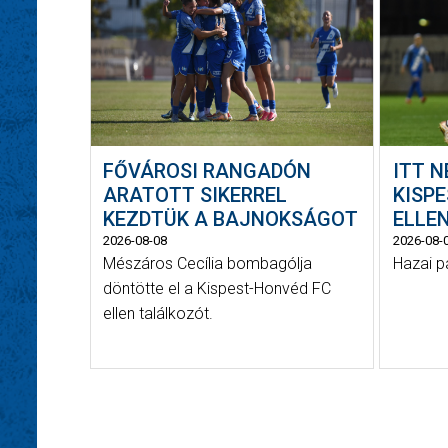
FŐVÁROSI RANGADÓN
ITT 
ARATOTT SIKERREL
KISP
KEZDTÜK A BAJNOKSÁGOT
ELLE
2026-08-08
2026-08-
Mészáros Cecília bombagólja
Hazai p
döntötte el a Kispest-Honvéd FC
ellen találkozót.