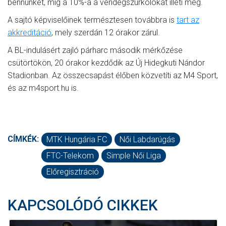
bennünket, míg a 10%-a a vendégszurkolókat illeti meg.
A sajtó képviselőinek természtesen továbbra is
tart az
akkreditáció
, mely szerdán 12 órakor zárul.
A BL-indulásért zajló párharc második mérkőzése
csütörtökön, 20 órakor kezdődik az Új Hidegkuti Nándor
Stadionban. Az összecsapást élőben közvetíti az M4 Sport,
és az m4sport.hu is.
CÍMKÉK:
MTK Hungária FC
Női Labdarúgás
FTC-Telekom
Simple Női Liga
Előregisztráció
KAPCSOLÓDÓ CIKKEK