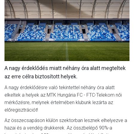
MÉRKŐZÉSEK
JELENTKEZÉS
KLUB
GALÉRIA
SZURKOLÓI ÉLMÉNYEK
A nagy érdeklődés miatt néhány óra alatt megteltek
SAJTÓ
az erre célra biztosított helyek.
A nagy érdeklődésre való tekintettel néhány óra alatt
elkeltek a helyek az MTK Hungária FC - FTC-Telekom női
mérkőzésre, melynek értelmében klubunk lezárta az
előregisztrációt!
Az összecsapáson klülön szektorban lesznek elhelyezve a
hazai és a vendég drukkerek. Az összbelépő 90%-a