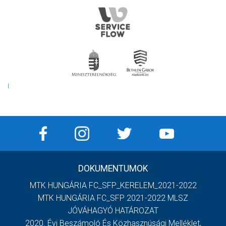
Í
DOKUMENTUMOK
MTK HUNGÁRIA FC_SFP_KERELEM_2021-2022
MTK HUNGÁRIA FC_SFP 2021-2022 MLSZ
JÓVÁHAGYÓ HATÁROZAT
2020. Évi Beszámoló És Közhasznúsági Melléklet,