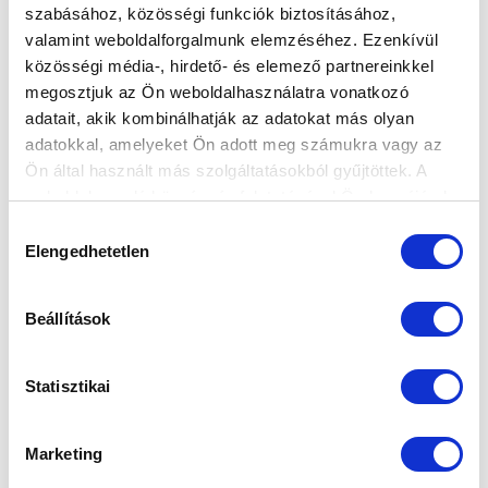
szabásához, közösségi funkciók biztosításához,
valamint weboldalforgalmunk elemzéséhez. Ezenkívül
közösségi média-, hirdető- és elemező partnereinkkel
megosztjuk az Ön weboldalhasználatra vonatkozó
adatait, akik kombinálhatják az adatokat más olyan
adatokkal, amelyeket Ön adott meg számukra vagy az
Ön által használt más szolgáltatásokból gyűjtöttek. A
weboldalon való böngészés folytatásával Ön hozzájárul a
sütik használatához.
Hozzájárulás
Elengedhetetlen
kiválasztása
Beállítások
KÖVETKEZŐ MÉRKŐZÉS
Statisztikai
2026-08-08 15:00
SÁNDOR KÁROLY LABDARÚGÓ AKADÉMIA
Marketing