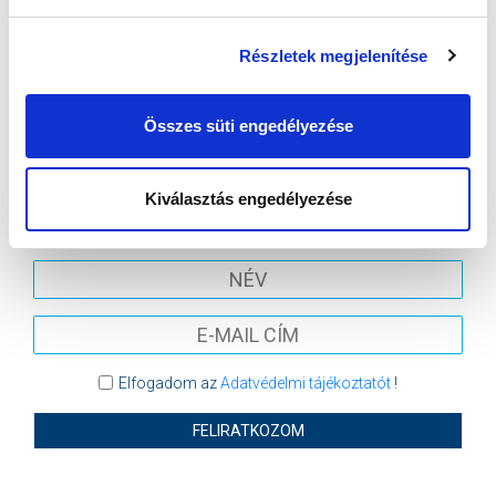
VS
Részletek megjelenítése
MTK BUDAPEST
KISPEST-HONVÉD FC
Összes süti engedélyezése
MTK BUDAPEST HÍRLEVÉL
Ne maradjon le egy eseményről sem! Iratkozzon fel ingyenes
Kiválasztás engedélyezése
hírlevelünkre:
Elfogadom az
Adatvédelmi tájékoztatót
!
FELIRATKOZOM