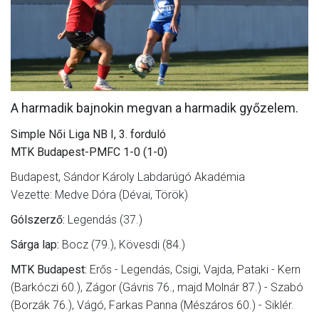
MÉRKŐZÉSEK
JELENTKEZÉS
KLUB
GALÉRIA
A harmadik bajnokin megvan a harmadik győzelem.
SZURKOLÓI ÉLMÉNYEK
Simple Női Liga NB I, 3. forduló
MTK Budapest-PMFC 1-0 (1-0)
SAJTÓ
Budapest, Sándor Károly Labdarúgó Akadémia
Vezette: Medve Dóra (Dévai, Török)
Gólszerző:
Legendás (37.)
Sárga lap:
Bocz (79.), Kövesdi (84.)
MTK Budapest:
Erős - Legendás, Csigi, Vajda, Pataki - Kern
(Barkóczi 60.), Zágor (Gávris 76., majd Molnár 87.) - Szabó
(Borzák 76.), Vágó, Farkas Panna (Mészáros 60.) - Siklér.