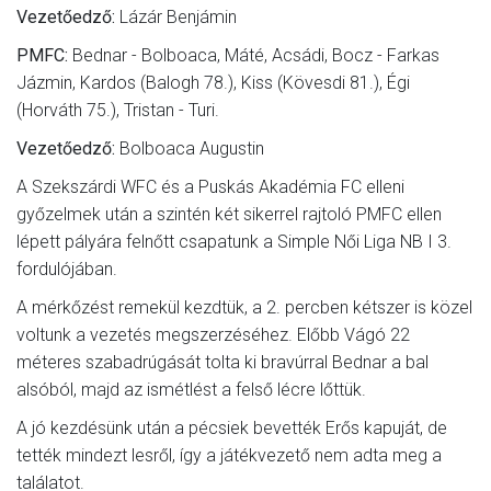
Vezetőedző:
Lázár Benjámin
PMFC:
Bednar - Bolboaca, Máté, Acsádi, Bocz - Farkas
Jázmin, Kardos (Balogh 78.), Kiss (Kövesdi 81.), Égi
(Horváth 75.), Tristan - Turi.
Vezetőedző:
Bolboaca Augustin
A Szekszárdi WFC és a Puskás Akadémia FC elleni
győzelmek után a szintén két sikerrel rajtoló PMFC ellen
lépett pályára felnőtt csapatunk a Simple Női Liga NB I 3.
fordulójában.
A mérkőzést remekül kezdtük, a 2. percben kétszer is közel
voltunk a vezetés megszerzéséhez. Előbb Vágó 22
méteres szabadrúgását tolta ki bravúrral Bednar a bal
alsóból, majd az ismétlést a felső lécre lőttük.
A jó kezdésünk után a pécsiek bevették Erős kapuját, de
tették mindezt lesről, így a játékvezető nem adta meg a
találatot.