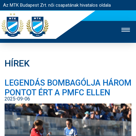
Az MTK Budapest Zrt. női csapatának hivatalos oldala
HÍREK
MTK TV
FÉRFI CSAPAT
AKADÉMIA
LEGENDÁS BOMBAGÓLJA HÁROM
JEGYÉRTÉKESÍTÉS
WEBSHOP
STADION
PONTOT ÉRT A PMFC ELLEN
EGYESÜLET
KAPCSOLAT
2025-09-06
NYITÓLAP
HÍREK
CSAPAT