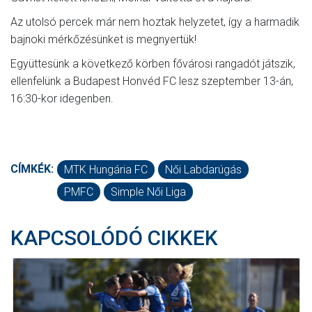
Az utolsó percek már nem hoztak helyzetet, így a harmadik
bajnoki mérkőzésünket is megnyertük!
Együttesünk a következő körben fővárosi rangadót játszik,
ellenfelünk a Budapest Honvéd FC lesz szeptember 13-án,
16:30-kor idegenben.
CÍMKÉK:
MTK Hungária FC
Női Labdarúgás
PMFC
Simple Női Liga
KAPCSOLÓDÓ CIKKEK