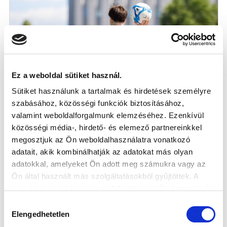
Ez a weboldal sütiket használ.
Sütiket használunk a tartalmak és hirdetések személyre
szabásához, közösségi funkciók biztosításához,
valamint weboldalforgalmunk elemzéséhez. Ezenkívül
MEGVANNAK A MEZSZÁMOK AZ ÚJ
közösségi média-, hirdető- és elemező partnereinkkel
SZEZONRA
megosztjuk az Ön weboldalhasználatra vonatkozó
adatait, akik kombinálhatják az adatokat más olyan
2026-08-07
Számot választottak az új érkezők, Gávris Gabriella
adatokkal, amelyeket Ön adott meg számukra vagy az
pedig cserélt.
Ön által használt más szolgáltatásokból gyűjtöttek. A
weboldalon való böngészés folytatásával Ön hozzájárul a
sütik használatához.
Hozzájárulás
Elengedhetetlen
kiválasztása