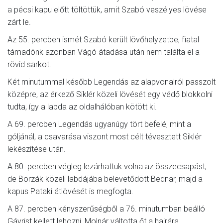
a pécsi kapu előtt töltöttük, amit Szabó veszélyes lövése
zárt le.
Az 55. percben ismét Szabó került lövőhelyzetbe, fiatal
támadónk azonban Vágó átadása után nem találta el a
rövid sarkot.
Két minutummal később Legendás az alapvonalról passzolt
középre, az érkező Siklér közeli lövését egy védő blokkolni
tudta, így a labda az oldalhálóban kötött ki.
A 69. percben Legendás ugyanúgy tört befelé, mint a
góljánál, a csavarása viszont most célt tévesztett Siklér
lekészítése után.
A 80. percben végleg lezárhattuk volna az összecsapást,
de Borzák közeli labdájába belevetődött Bednar, majd a
kapus Pataki átlövését is megfogta.
A 87. percben kényszerűségből a 76. minutumban beálló
Gávrist kellett lehozni, Molnár váltotta őt a hajrára.