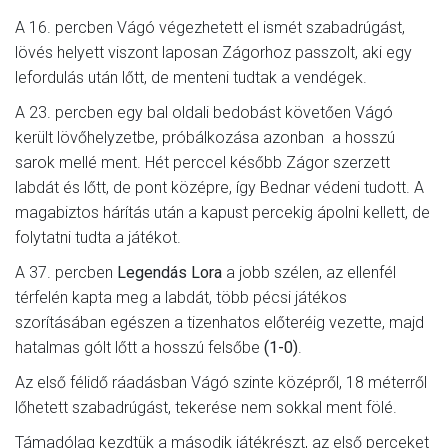
A 16. percben Vágó végezhetett el ismét szabadrúgást,
lövés helyett viszont laposan Zágorhoz passzolt, aki egy
lefordulás után lőtt, de menteni tudtak a vendégek.
A 23. percben egy bal oldali bedobást követően Vágó
került lövőhelyzetbe, próbálkozása azonban a hosszú
sarok mellé ment. Hét perccel később Zágor szerzett
labdát és lőtt, de pont középre, így Bednar védeni tudott. A
magabiztos hárítás után a kapust percekig ápolni kellett, de
folytatni tudta a játékot.
A 37. percben
Legendás Lora
a jobb szélen, az ellenfél
térfelén kapta meg a labdát, több pécsi játékos
szorításában egészen a tizenhatos előteréig vezette, majd
hatalmas gólt lőtt a hosszú felsőbe
(1-0)
.
Az első félidő ráadásban Vágó szinte középről, 18 méterről
lőhetett szabadrúgást, tekerése nem sokkal ment fölé.
Támadólag kezdtük a második játékrészt, az első perceket