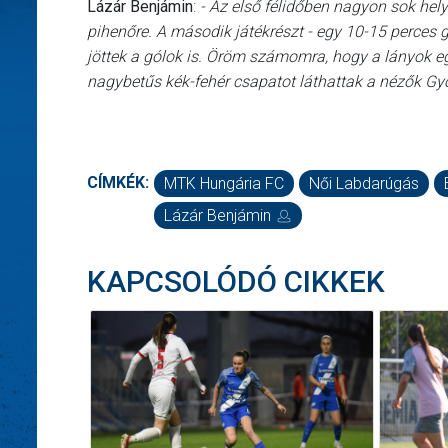
Lázár Benjámin
:
- Az első félidőben nagyon sok hely
pihenőre. A második játékrészt - egy 10-15 perces 
jöttek a gólok is. Öröm számomra, hogy a lányok egyr
nagybetűs kék-fehér csapatot láthattak a nézők Gy
CÍMKÉK:
MTK Hungária FC
Női Labdarúgás
Lázár Benjámin
KAPCSOLÓDÓ CIKKEK