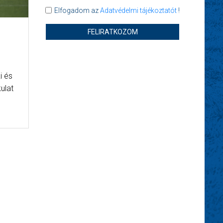
Elfogadom az
Adatvédelmi tájékoztatót
!
FELIRATKOZOM
i és
kulat