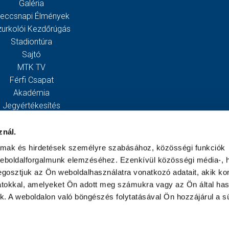
Galéria
eccsnapi Élmények
zurkolói Kezdőrúgás
Stadiontúra
Sajtó
MTK TV
Férfi Csapat
Akadémia
Jegyértékesítés
Webshop
Stadion
znál.
Egyesület
almak és hirdetések személyre szabásához, közösségi funkciók
Kapcsolat
weboldalforgalmunk elemzéséhez. Ezenkívül közösségi média-, h
gosztjuk az Ön weboldalhasználatra vonatkozó adatait, akik ko
atokkal, amelyeket Ön adott meg számukra vagy az Ön által ha
ek. A weboldalon való böngészés folytatásával Ön hozzájárul a sü