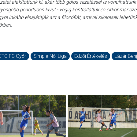
zetet alakítottunk ki, akár több gólos vezetéssel is vonulhattunk
gyengébb perióduson kívül - végig kontrolláltuk és ekkor már sz
e inkább elsajátítják azt a filozófiát, amivel sikeresek lehetünk.
őrben.
ETO FC Győr
Simple Női Liga
Edzői Értékelés
Lázár Ben