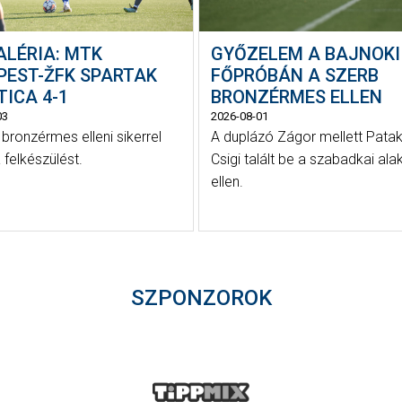
ALÉRIA: MTK
GYŐZELEM A BAJNOKI
PEST-ŽFK SPARTAK
FŐPRÓBÁN A SZERB
ICA 4-1
BRONZÉRMES ELLEN
03
2026-08-01
 bronzérmes elleni sikerrel
A duplázó Zágor mellett Patak
 felkészülést.
Csigi talált be a szabadkai ala
ellen.
SZPONZOROK