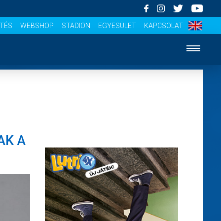
ÍTÉS
WEBSHOP
STADION
EGYESÜLET
KAPCSOLAT
AK A