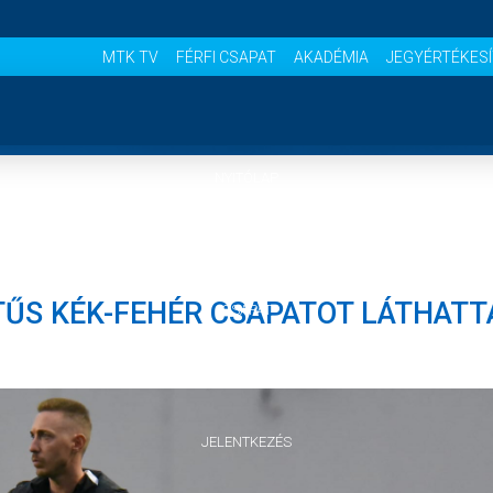
MTK TV
FÉRFI CSAPAT
AKADÉMIA
JEGYÉRTÉKES
NYITÓLAP
HÍREK
TŰS KÉK-FEHÉR CSAPATOT LÁTHATT
CSAPAT
MÉRKŐZÉSEK
JELENTKEZÉS