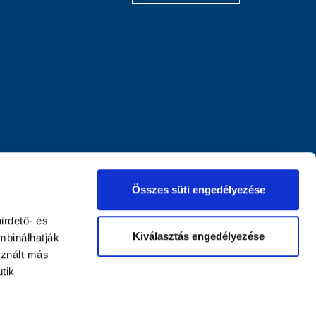
Összes süti engedélyezése
irdető- és
Kiválasztás engedélyezése
mbinálhatják
sznált más
tik