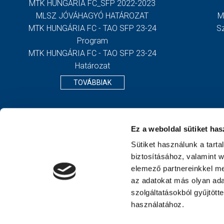
MTK HUNGÁRIA FC_SFP 2022-2023
MLSZ JÓVÁHAGYÓ HATÁROZAT
M
MTK HUNGÁRIA FC - TAO SFP 23-24
S
Program
MTK HUNGÁRIA FC - TAO SFP 23-24
Határozat
TOVÁBBIAK
Ez a weboldal sütiket has
Sütiket használunk a tart
biztosításához, valamint 
elemező partnereinkkel me
az adatokat más olyan ad
szolgáltatásokból gyűjtött
használatához.