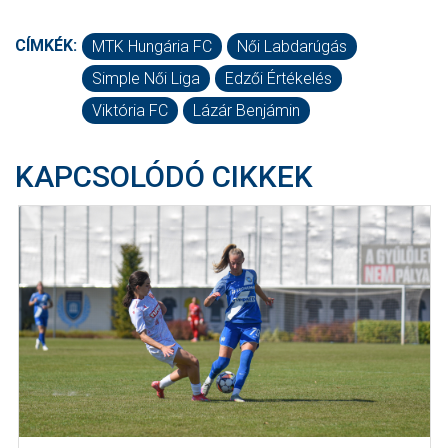
CÍMKÉK:
MTK Hungária FC
Női Labdarúgás
Simple Női Liga
Edzői Értékelés
Viktória FC
Lázár Benjámin
KAPCSOLÓDÓ CIKKEK