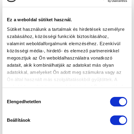
Ez a weboldal sütiket használ.
Sütiket használunk a tartalmak és hirdetések személyre
szabásához, közösségi funkciók biztosításához,
valamint weboldalforgalmunk elemzéséhez. Ezenkívül
közösségi média-, hirdető- és elemező partnereinkkel
megosztjuk az Ön weboldalhasználatra vonatkozó
adatait, akik kombinálhatják az adatokat más olyan
adatokkal, amelyeket Ön adott meg számukra vagy az
Ön által használt más szolgáltatásokból gyűjtöttek. A
weboldalon való böngészés folytatásával Ön hozzájárul a
sütik használatához.
Hozzájárulás
Elengedhetetlen
kiválasztása
Beállítások