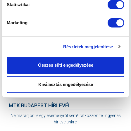
Statisztikai
Marketing
KÖVETKEZŐ MÉRKŐZÉS
Részletek megjelenítése
2026-08-15 17:00
SZÉKESFEHÉRVÁRI SÓSTÓI STADION
Összes süti engedélyezése
VS
Kiválasztás engedélyezése
VIDEOTON FC FEHÉRVÁR
MTK BUDAPEST
MTK BUDAPEST HÍRLEVÉL
Ne maradjon le egy eseményről sem! Iratkozzon fel ingyenes
hírlevelünkre: