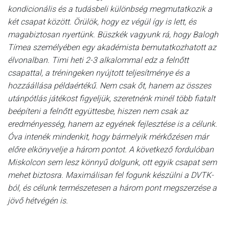
kondicionális és a tudásbeli különbség megmutatkozik a
két csapat között. Örülök, hogy ez végül így is lett, és
magabiztosan nyertünk. Büszkék vagyunk rá, hogy Balogh
Tímea személyében egy akadémista bemutatkozhatott az
élvonalban. Timi heti 2-3 alkalommal edz a felnőtt
csapattal, a tréningeken nyújtott teljesítménye és a
hozzáállása példaértékű. Nem csak őt, hanem az összes
utánpótlás játékost figyeljük, szeretnénk minél több fiatalt
beépíteni a felnőtt együttesbe, hiszen nem csak az
eredményesség, hanem az egyének fejlesztése is a célunk.
Óva intenék mindenkit, hogy bármelyik mérkőzésen már
előre elkönyvelje a három pontot. A következő fordulóban
Miskolcon sem lesz könnyű dolgunk, ott egyik csapat sem
mehet biztosra. Maximálisan fel fogunk készülni a DVTK-
ból, és célunk természetesen a három pont megszerzése a
jövő hétvégén is.