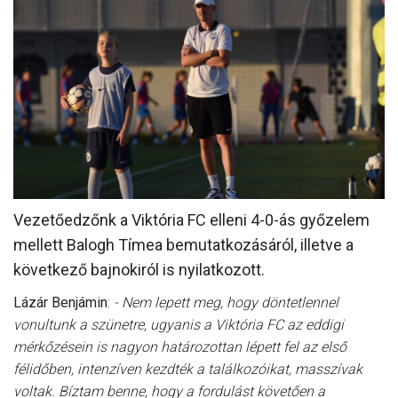
MÉRKŐZÉSEK
JELENTKEZÉS
KLUB
GALÉRIA
SZURKOLÓI ÉLMÉNYEK
SAJTÓ
Vezetőedzőnk a Viktória FC elleni 4-0-ás győzelem
mellett Balogh Tímea bemutatkozásáról, illetve a
következő bajnokiról is nyilatkozott.
Lázár Benjámin
:
- Nem lepett meg, hogy döntetlennel
vonultunk a szünetre, ugyanis a Viktória FC az eddigi
mérkőzésein is nagyon határozottan lépett fel az első
félidőben, intenzíven kezdték a találkozóikat, masszívak
voltak. Bíztam benne, hogy a fordulást követően a