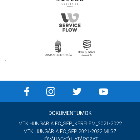
Í
DOKUMENTUMOK
MTK HUNGÁRIA FC_SFP_KERELEM_2021-2022
MTK HUNGÁRIA FC_SFP 2021-2022 MLSZ
JÓVÁHAGYÓ HATÁROZAT