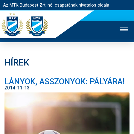
Az MTK Budapest Zrt. női csapatának hivatalos oldala
HÍREK
MTK TV
FÉRFI CSAPAT
AKADÉMIA
LÁNYOK, ASSZONYOK: PÁLYÁRA!
JEGYÉRTÉKESÍTÉS
WEBSHOP
STADION
2014-11-13
EGYESÜLET
KAPCSOLAT
NYITÓLAP
HÍREK
CSAPAT