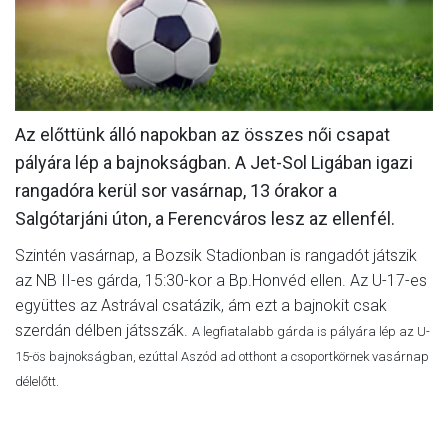
MÉRKŐZÉSEK
JELENTKEZÉS
KLUB
Az előttünk álló napokban az összes női csapat
GALÉRIA
pályára lép a bajnokságban. A Jet-Sol Ligában igazi
SZURKOLÓI ÉLMÉNYEK
rangadóra kerül sor vasárnap, 13 órakor a
Salgótarjáni úton, a Ferencváros lesz az ellenfél.
SAJTÓ
Szintén vasárnap, a Bozsik Stadionban is rangadót játszik
az NB II-es gárda, 15:30-kor a Bp.Honvéd ellen. Az U-17-es
együttes az Astrával csatázik, ám ezt a bajnokit csak
szerdán délben játsszák.
A legfiatalabb gárda is pályára lép az U-
15-ös bajnokságban, ezúttal Aszód ad otthont a csoportkörnek vasárnap
délelőtt.