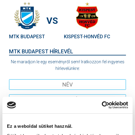
VS
MTK BUDAPEST
KISPEST-HONVÉD FC
MTK BUDAPEST HÍRLEVÉL
Ne maradjon le egy eseményről sem! Iratkozzon fel ingyenes
hírlevelünkre:
Elfogadom az
Adatvédelmi tájékoztatót
!
FELIRATKOZOM
Ez a weboldal sütiket használ.