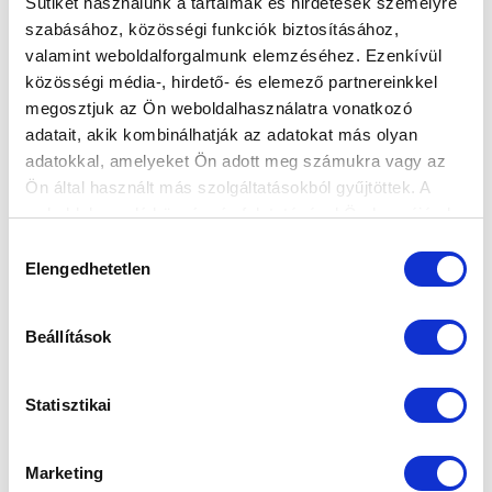
Sütiket használunk a tartalmak és hirdetések személyre
szabásához, közösségi funkciók biztosításához,
SZPONZOROK
valamint weboldalforgalmunk elemzéséhez. Ezenkívül
közösségi média-, hirdető- és elemező partnereinkkel
megosztjuk az Ön weboldalhasználatra vonatkozó
adatait, akik kombinálhatják az adatokat más olyan
adatokkal, amelyeket Ön adott meg számukra vagy az
Ön által használt más szolgáltatásokból gyűjtöttek. A
weboldalon való böngészés folytatásával Ön hozzájárul a
sütik használatához.
Hozzájárulás
Elengedhetetlen
kiválasztása
Beállítások
Statisztikai
Marketing