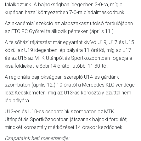
találkoztunk. A bajnokságban idegenben 2-0-ra, míg a
kupában hazai környezetben 7-0-ra diadalmaskodtunk.
Az akadémiai szekció az alapszakasz utolsó fordulójában
az ETO FC Győrrel találkozik pénteken (április 11.).
A felsőházi rájátszást már egyaránt kivívó U19, U17 és U15
közül az U19 idegenben lép pályára 11 órától, míg az U17
és az U15 az MTK Utánpótlás Sportközpontban fogadja a
kisalföldieket, előbbi 14 órától, utóbbi 11:30-tól.
A regionális bajnokságban szereplő U14-es gárdánk
szombaton (április 12.) 10 órától a Mercedes KLC vendége
lesz Kecskeméten, míg az U13-as korosztály ezúttal nem
lép pályára.
U12-es és U10-es csapataink szombaton az MTK
Utánpótlás Sportközpontban játszanak bajnoki fordulót,
mindkét korosztály mérkőzései 14 órakor kezdődnek.
Csapataink heti menetrendje: