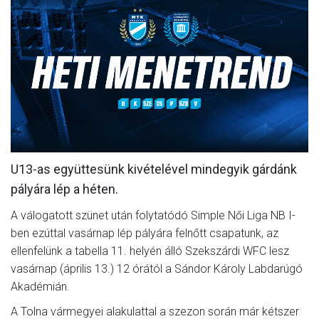
MÉRKŐZÉSEK
JELENTKEZÉS
KLUB
GALÉRIA
SZURKOLÓI ÉLMÉNYEK
SAJTÓ
U13-as együttesünk kivételével mindegyik gárdánk
pályára lép a héten.
A válogatott szünet után folytatódó Simple Női Liga NB I-
ben ezúttal vasárnap lép pályára felnőtt csapatunk, az
ellenfelünk a tabella 11. helyén álló Szekszárdi WFC lesz
vasárnap (április 13.) 12 órától a Sándor Károly Labdarúgó
Akadémián.
A Tolna vármegyei alakulattal a szezon során már kétszer