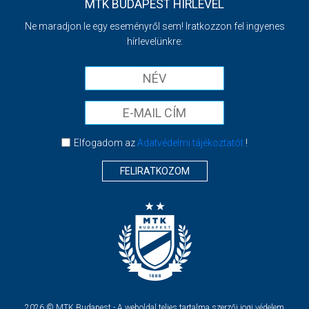
MTK BUDAPEST HÍRLEVÉL
Ne maradjon le egy eseményről sem! Iratkozzon fel ingyenes
hírlevelünkre:
Elfogadom az
Adatvédelmi tájékoztatót
!
FELIRATKOZOM
2026 © MTK Budapest - A weboldal teljes tartalma szerzői jogi védelem