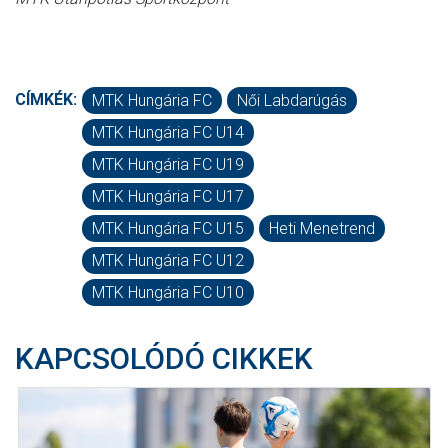
CÍMKÉK:
MTK Hungária FC
Női Labdarúgás
MTK Hungária FC U14
MTK Hungária FC U19
MTK Hungária FC U17
MTK Hungária FC U15
Heti Menetrend
MTK Hungária FC U12
MTK Hungária FC U10
KAPCSOLÓDÓ CIKKEK