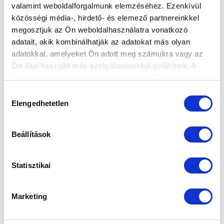
valamint weboldalforgalmunk elemzéséhez. Ezenkívül
közösségi média-, hirdető- és elemező partnereinkkel
megosztjuk az Ön weboldalhasználatra vonatkozó
adatait, akik kombinálhatják az adatokat más olyan
adatokkal, amelyeket Ön adott meg számukra vagy az
Ön által használt más szolgáltatásokból gyűjtöttek. A
weboldalon való böngészés folytatásával Ön hozzájárul a
sütik használatához.
Hozzájárulás
Elengedhetetlen
kiválasztása
Beállítások
Statisztikai
Marketing