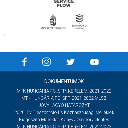
Í
DOKUMENTUMOK
MTK HUNGÁRIA FC_SFP_KERELEM_2021-2022
MTK HUNGÁRIA FC_SFP 2021-2022 MLSZ
JÓVÁHAGYÓ HATÁROZAT
2020. Évi Beszámoló És Közhasznúsági Melléklet,
Kiegészítő Melléklet, Könyvvizsgálói Jelentés
MTK HUNGÁRIA FC_SFP_KERELEM_2022-2023