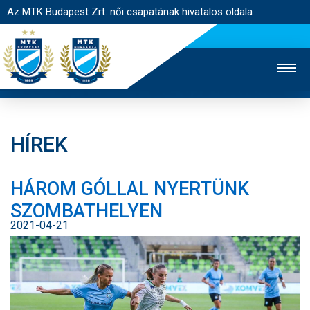
Az MTK Budapest Zrt. női csapatának hivatalos oldala
HÍREK
MTK TV
FÉRFI CSAPAT
AKADÉMIA
HÁROM GÓLLAL NYERTÜNK
JEGYÉRTÉKESÍTÉS
WEBSHOP
STADION
SZOMBATHELYEN
EGYESÜLET
KAPCSOLAT
2021-04-21
NYITÓLAP
HÍREK
CSAPAT