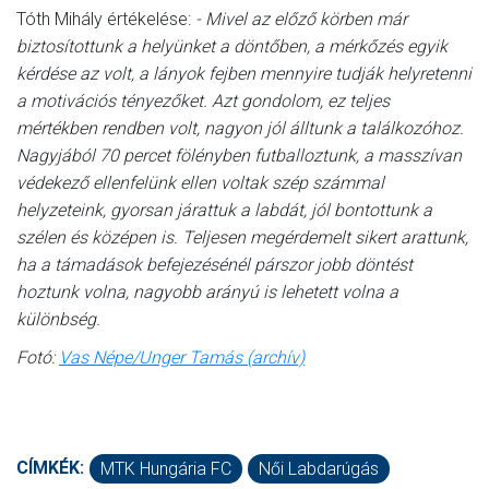
Tóth Mihály értékelése:
- Mivel az előző körben már
biztosítottunk a helyünket a döntőben, a mérkőzés egyik
kérdése az volt, a lányok fejben mennyire tudják helyretenni
a motivációs tényezőket. Azt gondolom, ez teljes
mértékben rendben volt, nagyon jól álltunk a találkozóhoz.
Nagyjából 70 percet fölényben futballoztunk, a masszívan
védekező ellenfelünk ellen voltak szép számmal
helyzeteink, gyorsan járattuk a labdát, jól bontottunk a
szélen és középen is. Teljesen megérdemelt sikert arattunk,
ha a támadások befejezésénél párszor jobb döntést
hoztunk volna, nagyobb arányú is lehetett volna a
különbség.
Fotó:
Vas Népe/Unger Tamás (archív)
CÍMKÉK:
MTK Hungária FC
Női Labdarúgás