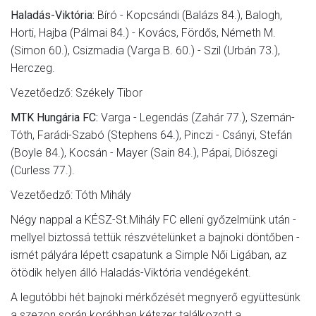
Haladás-Viktória:
Bíró - Kopcsándi (Balázs 84.), Balogh,
Horti, Hajba (Pálmai 84.) - Kovács, Fördős, Németh M.
(Simon 60.), Csizmadia (Varga B. 60.) - Szil (Urbán 73.),
Herczeg.
Vezetőedző: Székely Tibor
MTK Hungária FC:
Varga - Legendás (Zahár 77.), Szemán-
Tóth, Farádi-Szabó (Stephens 64.), Pinczi - Csányi, Stefán
(Boyle 84.), Kocsán - Mayer (Sain 84.), Pápai, Diószegi
(Curless 77.).
Vezetőedző: Tóth Mihály
Négy nappal a KÉSZ-St.Mihály FC elleni győzelmünk után -
mellyel biztossá tettük részvételünket a bajnoki döntőben -
ismét pályára lépett csapatunk a Simple Női Ligában, az
ötödik helyen álló Haladás-Viktória vendégeként.
A legutóbbi hét bajnoki mérkőzését megnyerő együttesünk
a szezon során korábban kétszer találkozott a