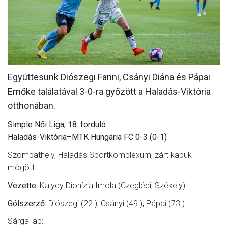
MÉRKŐZÉSEK
JELENTKEZÉS
KLUB
GALÉRIA
Együttesünk Diószegi Fanni, Csányi Diána és Pápai
Emőke találatával 3-0-ra győzött a Haladás-Viktória
SZURKOLÓI ÉLMÉNYEK
otthonában.
SAJTÓ
Simple Női Liga, 18. forduló
Haladás-Viktória–MTK Hungária FC 0-3 (0-1)
Szombathely, Haladás Sportkomplexum, zárt kapuk
mögött
Vezette:
Kalydy Dionízia Imola (Czeglédi, Székely)
Gólszerző:
Diószegi (22.), Csányi (49.), Pápai (73.)
Sárga lap: -