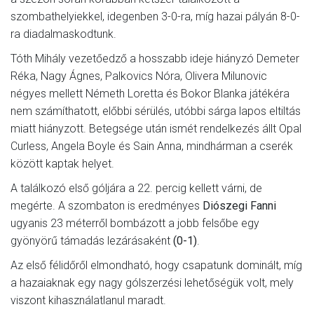
szombathelyiekkel, idegenben 3-0-ra, míg hazai pályán 8-0-
ra diadalmaskodtunk.
Tóth Mihály vezetőedző a hosszabb ideje hiányzó Demeter
Réka, Nagy Ágnes, Palkovics Nóra, Olivera Milunovic
négyes mellett Németh Loretta és Bokor Blanka játékéra
nem számíthatott, előbbi sérülés, utóbbi sárga lapos eltiltás
miatt hiányzott. Betegsége után ismét rendelkezés állt Opal
Curless, Angela Boyle és Sain Anna, mindhárman a cserék
között kaptak helyet.
A találkozó első góljára a 22. percig kellett várni, de
megérte. A szombaton is eredményes
Diószegi Fanni
ugyanis 23 méterről bombázott a jobb felsőbe egy
gyönyörű támadás lezárásaként
(0-1)
.
Az első félidőről elmondható, hogy csapatunk dominált, míg
a hazaiaknak egy nagy gólszerzési lehetőségük volt, mely
viszont kihasználatlanul maradt.