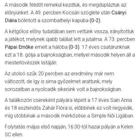
A második félidőt remekül kezdtük, és megdupláztuk az
előnyünket. A 49. percben Kocsán szöglete után
Csányi
Diána
bólintott a szombathelyi kapuba
(0-2)
.
A kétgólos előny tudatában sem vettünk vissza, irányítottuk
a játékot, melynek újabb találat lett a jutalma. A 73. percben
Pápai Emőke
emelt a hálóba
(0-3)
. 17 éves csatárunknak
ezt a 18. gólja a bajnokságban, mellyel második helyen áll a
mesterlövészek listáján.
Az utolsó szűk 20 percben az eredmény már nem
változott, de így is sima győzelmet arattunk, mely
sorozatban a nyolcadik sikerünk volt a bajnokságban.
A találkozón csereként pályára lépett a 17 éves Sain Anna
és 18 esztendős Zahár Flóra is, előbbinek ez volt negyedik,
míg utóbbinak a második mérkőzése a Simple Női Ligában.
Folytatás május első napján, 16:30-tól hazai pályán a Kelen
SC ellen.