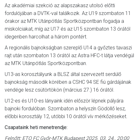
Az akadémiai szekció az alapszakasz utolsó előtti
fordulójában a DVTK-val találkozik. Az U19 szombaton 11
órakor az MTK Utánpótlás Sportközpontban fogadja a
miskolciakat, míg az U17 és az U15 szombaton 13 órától
idegenben harcolhat a három pontért.
A regionális bajnokságban szereplő U14 a győztes tavaszi
rajt után szombaton 13 órától az Astra HFC-t látja vendégül
az MTK Utánpótlás Sportközpontban.
U13-as korosztályunk a BLSZ által szervezett serdülő
bajnokság második körében a CSHC 94 SE fiú gárdájának
vendége lesz csütörtökön (március 27.) 16 órától.
U12-es és U10-es lányaink idén először lépnek pályára
bajnoki fordulóban. Szombaton a helyszín Gödöllő lesz,
előbbi korosztály 12, utóbbi 10 órától vív mérkőzéseket.
Csapataink heti menetrendje:
Felnőtt: ETO FC Győr-MTK Budapest 2025. 03. 24., 20:00