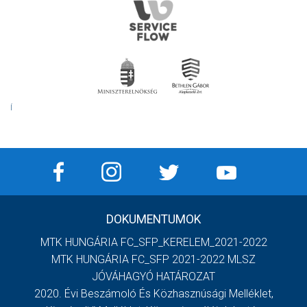
Í
DOKUMENTUMOK
MTK HUNGÁRIA FC_SFP_KERELEM_2021-2022
MTK HUNGÁRIA FC_SFP 2021-2022 MLSZ
JÓVÁHAGYÓ HATÁROZAT
2020. Évi Beszámoló És Közhasznúsági Melléklet,