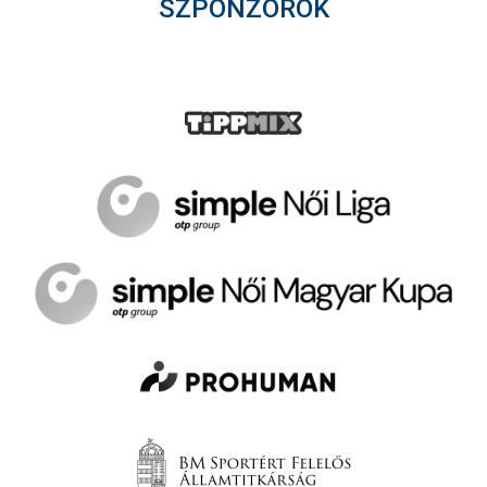
SZPONZOROK