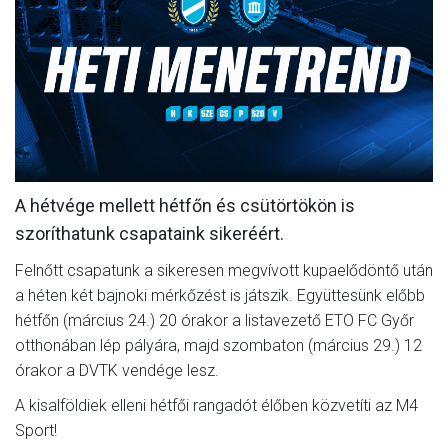
MÉRKŐZÉSEK
JELENTKEZÉS
KLUB
GALÉRIA
SZURKOLÓI ÉLMÉNYEK
A hétvége mellett hétfőn és csütörtökön is
SAJTÓ
szoríthatunk csapataink sikeréért.
Felnőtt csapatunk a sikeresen megvívott kupaelődöntő után
a héten két bajnoki mérkőzést is játszik. Együttesünk előbb
hétfőn (március 24.) 20 órakor a listavezető ETO FC Győr
otthonában lép pályára, majd szombaton (március 29.) 12
órakor a DVTK vendége lesz.
A kisalföldiek elleni hétfői rangadót élőben közvetíti az M4
Sport!