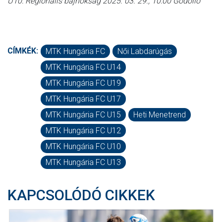
U10: Regionális bajnokság 2025. 03. 29., 10:00 Gödöllő
CÍMKÉK:
MTK Hungária FC
Női Labdarúgás
MTK Hungária FC U14
MTK Hungária FC U19
MTK Hungária FC U17
MTK Hungária FC U15
Heti Menetrend
MTK Hungária FC U12
MTK Hungária FC U10
MTK Hungária FC U13
KAPCSOLÓDÓ CIKKEK