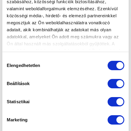
szabásához, közösségi funkciók biztosításához,
valamint weboldalforgalmunk elemzéséhez. Ezenkívül
közösségi média-, hirdető- és elemező partnereinkkel
megosztjuk az Ön weboldalhasználatra vonatkozó
adatait, akik kombinálhatják az adatokat más olyan
adatokkal, amelyeket Ön adott meg számukra vagy az
Ön által használt más szolgáltatásokból gyűjtöttek. A
weboldalon való böngészés folytatásával Ön hozzájárul a
sütik használatához.
Hozzájárulás
Elengedhetetlen
kiválasztása
Beállítások
Statisztikai
Marketing