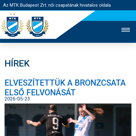
Az MTK Budapest Zrt. női csapatának hivatalos oldala
HÍREK
MTK TV
FÉRFI CSAPAT
AKADÉMIA
ELVESZÍTETTÜK A BRONZCSATA
JEGYÉRTÉKESÍTÉS
WEBSHOP
STADION
ELSŐ FELVONÁSÁT
EGYESÜLET
KAPCSOLAT
2026-05-23
NYITÓLAP
HÍREK
CSAPAT