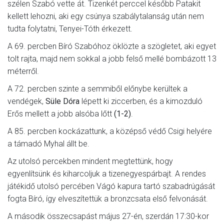
szélen Szabó vette át. Tizenkét perccel később Patakit
kellett lehozni, aki egy csúnya szabálytalanság után nem
tudta folytatni, Tenyei-Tóth érkezett.
A 69. percben Bíró Szabóhoz öklözte a szögletet, aki egyet
tolt rajta, majd nem sokkal a jobb felső mellé bombázott 13
méterről.
A 72. percben szinte a semmiből előnybe kerültek a
vendégek,
Süle Dóra
lépett ki ziccerben, és a kimozduló
Erős mellett a jobb alsóba lőtt
(1-2)
.
A 85. percben kockázattunk, a középső védő Csigi helyére
a támadó Myhal állt be.
Az utolsó percekben mindent megtettünk, hogy
egyenlítsünk és kiharcoljuk a tizenegyespárbajt. A rendes
játékidő utolsó percében Vágó kapura tartó szabadrúgását
fogta Bíró, így elveszítettük a bronzcsata első felvonását.
A második összecsapást május 27-én, szerdán 17:30-kor