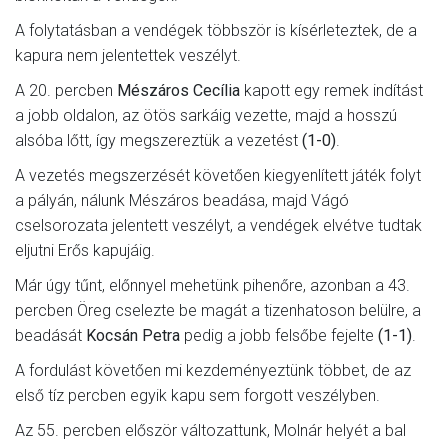
A folytatásban a vendégek többször is kísérleteztek, de a
kapura nem jelentettek veszélyt.
A 20. percben
Mészáros Cecília
kapott egy remek indítást
a jobb oldalon, az ötös sarkáig vezette, majd a hosszú
alsóba lőtt, így megszereztük a vezetést
(1-0)
.
A vezetés megszerzését követően kiegyenlített játék folyt
a pályán, nálunk Mészáros beadása, majd Vágó
cselsorozata jelentett veszélyt, a vendégek elvétve tudtak
eljutni Erős kapujáig.
Már úgy tűnt, előnnyel mehetünk pihenőre, azonban a 43.
percben Öreg cselezte be magát a tizenhatoson belülre, a
beadását
Kocsán Petra
pedig a jobb felsőbe fejelte
(1-1)
.
A fordulást követően mi kezdeményeztünk többet, de az
első tíz percben egyik kapu sem forgott veszélyben.
Az 55. percben először változattunk, Molnár helyét a bal