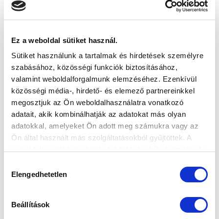
Ez a weboldal sütiket használ.
Sütiket használunk a tartalmak és hirdetések személyre
SZOMBATON RAJTOL A SIMPLE NŐI LIGA
szabásához, közösségi funkciók biztosításához,
NB I
valamint weboldalforgalmunk elemzéséhez. Ezenkívül
2026-08-05
közösségi média-, hirdető- és elemező partnereinkkel
Fővárosi rangadót játszunk az első fordulóban.
megosztjuk az Ön weboldalhasználatra vonatkozó
adatait, akik kombinálhatják az adatokat más olyan
adatokkal, amelyeket Ön adott meg számukra vagy az
Ön által használt más szolgáltatásokból gyűjtöttek. A
weboldalon való böngészés folytatásával Ön hozzájárul a
sütik használatához.
Hozzájárulás
Elengedhetetlen
kiválasztása
Beállítások