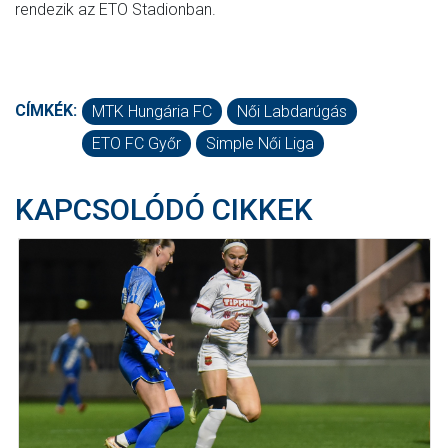
rendezik az ETO Stadionban.
CÍMKÉK:
MTK Hungária FC
Női Labdarúgás
ETO FC Győr
Simple Női Liga
KAPCSOLÓDÓ CIKKEK