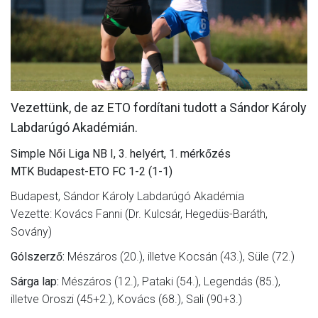
MÉRKŐZÉSEK
JELENTKEZÉS
KLUB
GALÉRIA
Vezettünk, de az ETO fordítani tudott a Sándor Károly
Labdarúgó Akadémián.
SZURKOLÓI ÉLMÉNYEK
Simple Női Liga NB I, 3. helyért, 1. mérkőzés
SAJTÓ
MTK Budapest-ETO FC 1-2 (1-1)
Budapest, Sándor Károly Labdarúgó Akadémia
Vezette: Kovács Fanni (Dr. Kulcsár, Hegedüs-Baráth,
Sovány)
Gólszerző:
Mészáros (20.), illetve Kocsán (43.), Süle (72.)
Sárga lap:
Mészáros (12.), Pataki (54.), Legendás (85.),
illetve Oroszi (45+2.), Kovács (68.), Sali (90+3.)