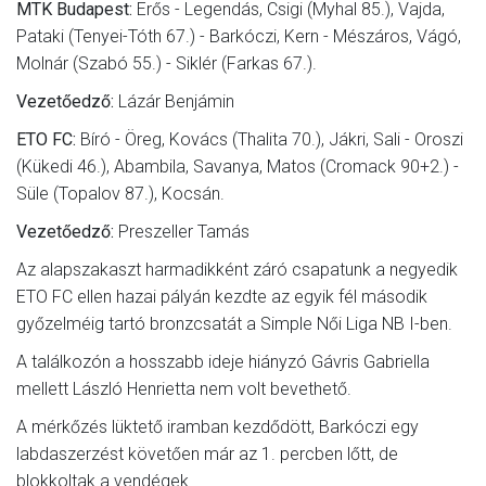
MTK Budapest:
Erős - Legendás, Csigi (Myhal 85.), Vajda,
Pataki (Tenyei-Tóth 67.) - Barkóczi, Kern - Mészáros, Vágó,
Molnár (Szabó 55.) - Siklér (Farkas 67.).
Vezetőedző:
Lázár Benjámin
ETO FC:
Bíró - Öreg, Kovács (Thalita 70.), Jákri, Sali - Oroszi
(Kükedi 46.), Abambila, Savanya, Matos (Cromack 90+2.) -
Süle (Topalov 87.), Kocsán.
Vezetőedző:
Preszeller Tamás
Az alapszakaszt harmadikként záró csapatunk a negyedik
ETO FC ellen hazai pályán kezdte az egyik fél második
győzelméig tartó bronzcsatát a Simple Női Liga NB I-ben.
A találkozón a hosszabb ideje hiányzó Gávris Gabriella
mellett László Henrietta nem volt bevethető.
A mérkőzés lüktető iramban kezdődött, Barkóczi egy
labdaszerzést követően már az 1. percben lőtt, de
blokkoltak a vendégek.