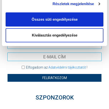
Részletek megjelenítése
MTK BUDAPEST
KISPEST-HONVÉD FC
MTK BUDAPEST HÍRLEVÉL
Összes süti engedélyezése
Ne maradjon le egy eseményről sem! Iratkozzon fel ingyenes
hírlevelünkre:
Kiválasztás engedélyezése
Elfogadom az
Adatvédelmi tájékoztatót
!
FELIRATKOZOM
SZPONZOROK