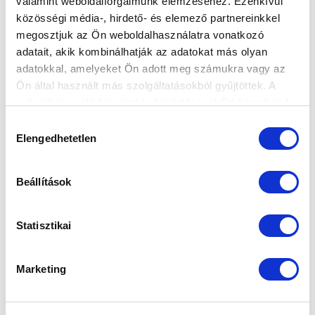
valamint weboldalforgalmunk elemzéséhez. Ezenkívül
közösségi média-, hirdető- és elemező partnereinkkel
megosztjuk az Ön weboldalhasználatra vonatkozó
adatait, akik kombinálhatják az adatokat más olyan
adatokkal, amelyeket Ön adott meg számukra vagy az
Ön által használt más szolgáltatásokból gyűjtöttek. A
weboldalon való böngészés folytatásával Ön hozzájárul a
sütik használatához.
Hozzájárulás
Elengedhetetlen
kiválasztása
Beállítások
KÖVETKEZŐ MÉRKŐZÉS
Statisztikai
2026-08-08 15:00
SÁNDOR KÁROLY LABDARÚGÓ AKADÉMIA
Marketing
VS