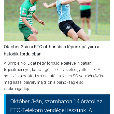
MÉRKŐZÉSEK
JELENTKEZÉS
KLUB
GALÉRIA
Október 3-án a FTC otthonában lépünk pályára a
SZURKOLÓI ÉLMÉNYEK
hatodik fordulóban.
SAJTÓ
A Simple Női Ligát négy forduló elteltével hibátlan
teljesítménnyel, kapott gól nélkül vezeti együttesünk. A
hosszú válogatott szünet után a Kelen SC-vel mérkőzünk
meg hazai pályán, majd jön a bajnokság első
örökrangadója.
Október 3-án, szombaton 14 órától az
FTC-Telekom vendégei leszünk. A