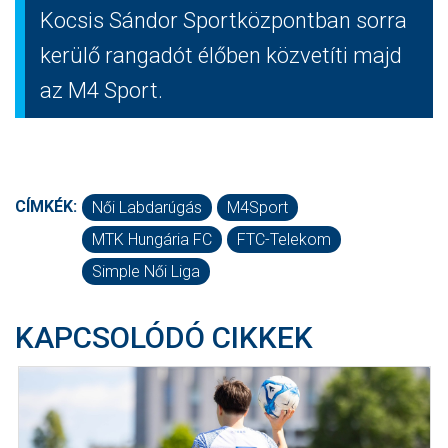
Kocsis Sándor Sportközpontban sorra
kerülő rangadót élőben közvetíti majd
az M4 Sport.
CÍMKÉK:
Női Labdarúgás
M4Sport
MTK Hungária FC
FTC-Telekom
Simple Női Liga
KAPCSOLÓDÓ CIKKEK