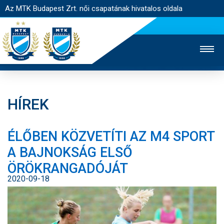
Az MTK Budapest Zrt. női csapatának hivatalos oldala
HÍREK
MTK TV
FÉRFI CSAPAT
AKADÉMIA
ÉLŐBEN KÖZVETÍTI AZ M4 SPORT
JEGYÉRTÉKESÍTÉS
WEBSHOP
STADION
A BAJNOKSÁG ELSŐ
EGYESÜLET
KAPCSOLAT
ÖRÖKRANGADÓJÁT
2020-09-18
NYITÓLAP
HÍREK
CSAPAT