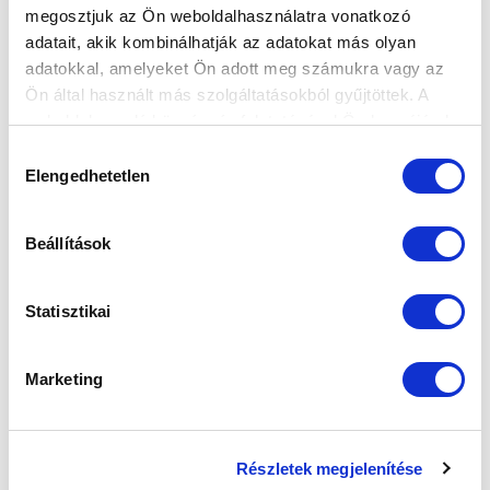
megosztjuk az Ön weboldalhasználatra vonatkozó
adatait, akik kombinálhatják az adatokat más olyan
adatokkal, amelyeket Ön adott meg számukra vagy az
Ön által használt más szolgáltatásokból gyűjtöttek. A
weboldalon való böngészés folytatásával Ön hozzájárul a
sütik használatához.
Hozzájárulás
Elengedhetetlen
kiválasztása
Beállítások
Statisztikai
Marketing
Részletek megjelenítése