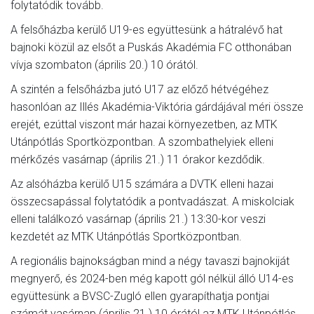
folytatódik tovább.
A felsőházba kerülő U19-es együttesünk a hátralévő hat
bajnoki közül az elsőt a Puskás Akadémia FC otthonában
vívja szombaton (április 20.) 10 órától.
A szintén a felsőházba jutó U17 az előző hétvégéhez
hasonlóan az Illés Akadémia-Viktória gárdájával méri össze
erejét, ezúttal viszont már hazai környezetben, az MTK
Utánpótlás Sportközpontban. A szombathelyiek elleni
mérkőzés vasárnap (április 21.) 11 órakor kezdődik.
Az alsóházba kerülő U15 számára a DVTK elleni hazai
összecsapással folytatódik a pontvadászat. A miskolciak
elleni találkozó vasárnap (április 21.) 13:30-kor veszi
kezdetét az MTK Utánpótlás Sportközpontban.
A regionális bajnokságban mind a négy tavaszi bajnokiját
megnyerő, és 2024-ben még kapott gól nélkül álló U14-es
együttesünk a BVSC-Zugló ellen gyarapíthatja pontjai
számát vasárnap (április 21.) 10 órától az MTK Utánpótlás