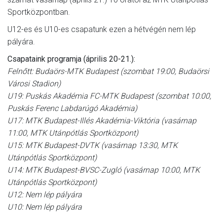
Sportközpontban.
U12-es és U10-es csapatunk ezen a hétvégén nem lép
pályára.
Csapataink programja (április 20-21.):
Felnőtt: Budaörs-MTK Budapest (szombat 19:00, Budaörsi
Városi Stadion)
U19: Puskás Akadémia FC-MTK Budapest (szombat 10:00,
Puskás Ferenc Labdarúgó Akadémia)
U17: MTK Budapest-Illés Akadémia-Viktória (vasárnap
11:00, MTK Utánpótlás Sportközpont)
U15: MTK Budapest-DVTK (vasárnap 13:30, MTK
Utánpótlás Sportközpont)
U14: MTK Budapest-BVSC-Zugló (vasárnap 10:00, MTK
Utánpótlás Sportközpont)
U12: Nem lép pályára
U10: Nem lép pályára