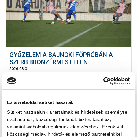
GYŐZELEM A BAJNOKI FŐPRÓBÁN A
SZERB BRONZÉRMES ELLEN
2026-08-01
A duplázó Zágor mellett Pataki és Csigi talált be a
szabadkai alakulat ellen.
Ez a weboldal sütiket használ.
Sütiket használunk a tartalmak és hirdetések személyre
szabásához, közösségi funkciók biztosításához,
valamint weboldalforgalmunk elemzéséhez. Ezenkívül
közösségi média-, hirdető- és elemező partnereinkkel