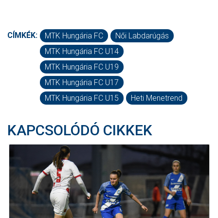
CÍMKÉK:
MTK Hungária FC
Női Labdarúgás
MTK Hungária FC U14
MTK Hungária FC U19
MTK Hungária FC U17
MTK Hungária FC U15
Heti Menetrend
KAPCSOLÓDÓ CIKKEK