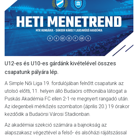
MÉRKŐZÉSEK
JELENTKEZÉS
KLUB
GALÉRIA
SZURKOLÓI ÉLMÉNYEK
U12-es és U10-es gárdánk kivételével összes
SAJTÓ
csapatunk pályára lép.
A Simple Női Liga 19. fordulójában felnőtt csapatunk az
utolsó előtti, 11. helyen álló Budaörs otthonába látogat a
Puskás Akadémia FC ellen 2-1-re megnyert rangadó után.
Az idegenbeli mérkőzés szombaton (április 20.) 19 órakor
kezdődik a Budaörsi Városi Stadionban.
Az akadémiai szekció számára a bajnokság az
alapszakasz végeztével a felső- és alsóházi rájátszással