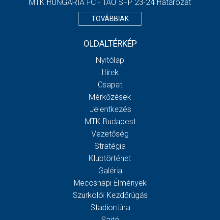
MTK HUNGÁRIA FC - TAO SFP 23-24 Határozat
TOVÁBBIAK
OLDALTÉRKÉP
Nyitólap
Hírek
Csapat
Mérkőzések
Jelentkezés
MTK Budapest
Vezetőség
Stratégia
Klubtörténet
Galéria
Meccsnapi Élmények
Szurkolói Kezdőrúgás
Stadiontúra
Sajtó