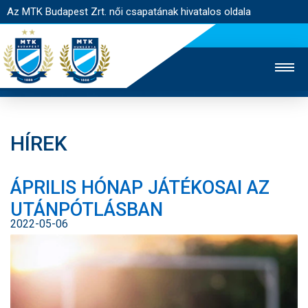
Az MTK Budapest Zrt. női csapatának hivatalos oldala
HÍREK
MTK TV
FÉRFI CSAPAT
AKADÉMIA
ÁPRILIS HÓNAP JÁTÉKOSAI AZ
JEGYÉRTÉKESÍTÉS
WEBSHOP
STADION
UTÁNPÓTLÁSBAN
EGYESÜLET
KAPCSOLAT
2022-05-06
NYITÓLAP
HÍREK
CSAPAT