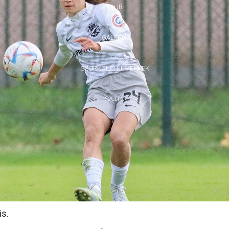
KLUB
GALÉRIA
SZURKOLÓI ÉLMÉNYEK
SAJTÓ
is.