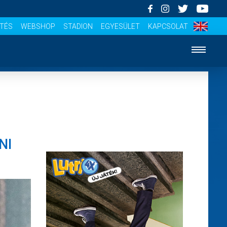
ÍTÉS
WEBSHOP
STADION
EGYESÜLET
KAPCSOLAT
NI