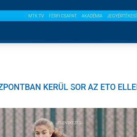
MTK TV
FÉRFI CSAPAT
AKADÉMIA
JEGYÉRTÉKES
NYITÓLAP
HÍREK
ZPONTBAN KERÜL SOR AZ ETO ELLE
CSAPAT
MÉRKŐZÉSEK
JELENTKEZÉS