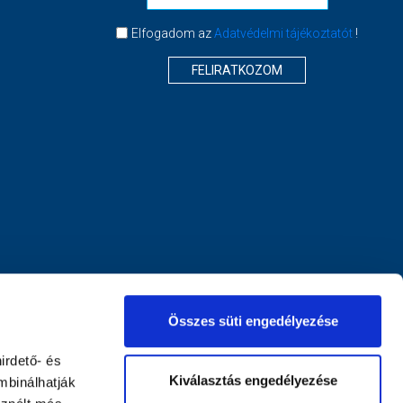
Elfogadom az
Adatvédelmi tájékoztatót
!
FELIRATKOZOM
Összes süti engedélyezése
irdető- és
Kiválasztás engedélyezése
mbinálhatják