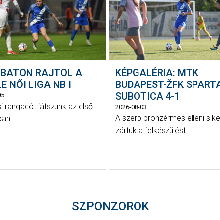
BATON RAJTOL A
KÉPGALÉRIA: MTK
E NŐI LIGA NB I
BUDAPEST-ŽFK SPART
SUBOTICA 4-1
05
i rangadót játszunk az első
2026-08-03
A szerb bronzérmes elleni sike
ban.
zártuk a felkészülést.
SZPONZOROK