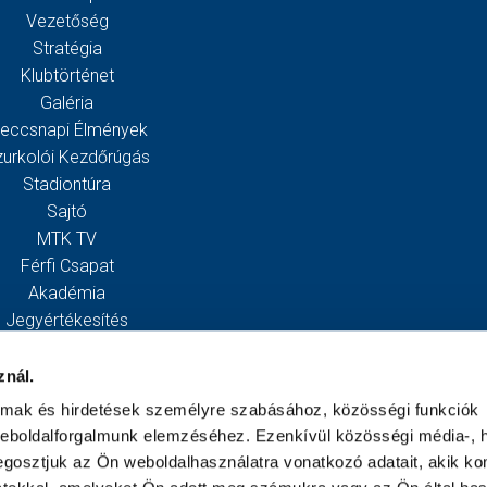
Vezetőség
Stratégia
Klubtörténet
Galéria
eccsnapi Élmények
zurkolói Kezdőrúgás
Stadiontúra
Sajtó
MTK TV
Férfi Csapat
Akadémia
Jegyértékesítés
Webshop
Stadion
znál.
Egyesület
almak és hirdetések személyre szabásához, közösségi funkciók
Kapcsolat
weboldalforgalmunk elemzéséhez. Ezenkívül közösségi média-, h
gosztjuk az Ön weboldalhasználatra vonatkozó adatait, akik ko