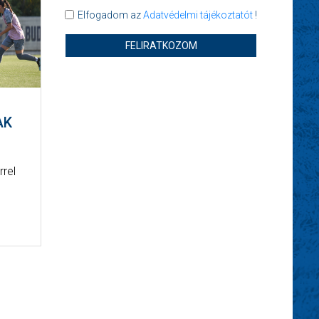
Elfogadom az
Adatvédelmi tájékoztatót
!
FELIRATKOZOM
AK
rrel