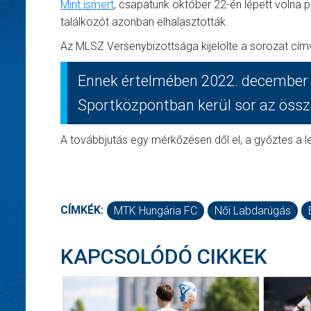
Mint ismert
, csapatunk október 22-én lépett volna p
találkozót azonban elhalasztották.
Az MLSZ Versenybizottsága kijelölte a sorozat címvé
Ennek értelmében 2022. december 
Sportközpontban kerül sor az öss
A továbbjutás egy mérkőzésen dől el, a győztes a le
CÍMKÉK:
MTK Hungária FC
Női Labdarúgás
KAPCSOLÓDÓ CIKKEK