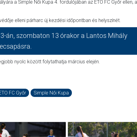
ályára a Simple Női Kupa 4. fordulójában az ETO FC Győr ellen, 
dője elleni párharc új kezdési időpontban és helyszínét.
3-án, szombaton 13 órakor a Lantos Mihály
zecsapásra.
gjobb nyolc között folytathatja március elején.
ETO FC Győr
Simple Női Kupa