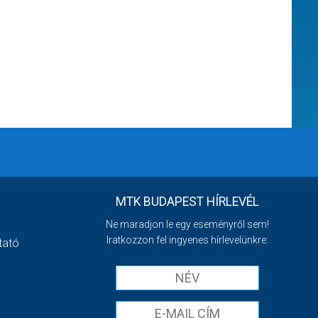
MTK BUDAPEST HÍRLEVÉL
Ne maradjon le egy eseményről sem!
Iratkozzon fel ingyenes hírlevelünkre:
tató