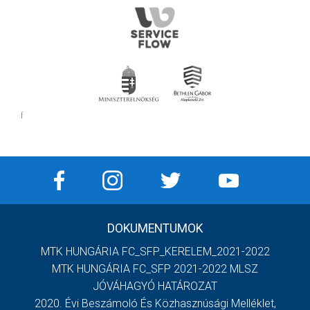
Í
DOKUMENTUMOK
MTK HUNGÁRIA FC_SFP_KERELEM_2021-2022
MTK HUNGÁRIA FC_SFP 2021-2022 MLSZ
JÓVÁHAGYÓ HATÁROZAT
2020. Évi Beszámoló És Közhasznúsági Melléklet,