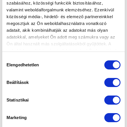
szabásához, közösségi funkciók biztosításához,
ÉVADZÁRÓ
valamint weboldalforgalmunk elemzéséhez. Ezenkívül
közösségi média-, hirdető- és elemező partnereinkkel
2017.06.09
megosztjuk az Ön weboldalhasználatra vonatkozó
adatait, akik kombinálhatják az adatokat más olyan
adatokkal, amelyeket Ön adott meg számukra vagy az
Ön által használt más szolgáltatásokból gyűjtöttek. A
weboldalon való böngészés folytatásával Ön hozzájárul a
sütik használatához.
Hozzájárulás
Elengedhetetlen
kiválasztása
Beállítások
Statisztikai
Marketing
U18-AS BAJNOKCSAPAT