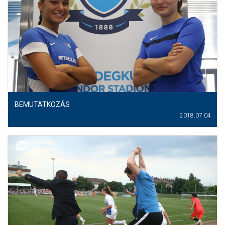
MÉRKŐZÉSEK
JELENTKEZÉS
KLUB
GALÉRIA
SZURKOLÓI ÉLMÉNYEK
BEMUTATKOZÁS
SAJTÓ
2018.07.04