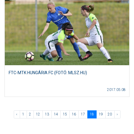
FTC-MTK HUNGÁRIA FC (FOTÓ: MLSZ.HU)
2017.05.08
‹
1
2
12
13
14
15
16
17
18
19
20
›