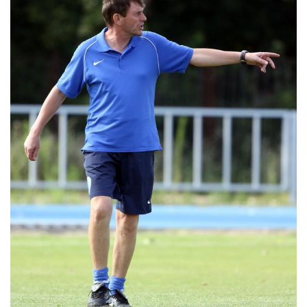
MÉRKŐZÉSEK
JELENTKEZÉS
KLUB
GALÉRIA
SZURKOLÓI ÉLMÉNYEK
SAJTÓ