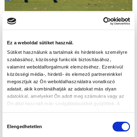
Ez a weboldal sütiket használ.
Sütiket használunk a tartalmak és hirdetések személyre
szabásához, közösségi funkciók biztosításához,
valamint weboldalforgalmunk elemzéséhez. Ezenkívül
közösségi média-, hirdető- és elemező partnereinkkel
megosztjuk az Ön weboldalhasználatra vonatkozó
adatait, akik kombinálhatják az adatokat más olyan
adatokkal, amelyeket Ön adott meg számukra vagy az
Ön által használt más szolgáltatásokból gyűjtöttek. A
weboldalon való böngészés folytatásával Ön hozzájárul a
sütik használatához.
Hozzájárulás
Elengedhetetlen
kiválasztása