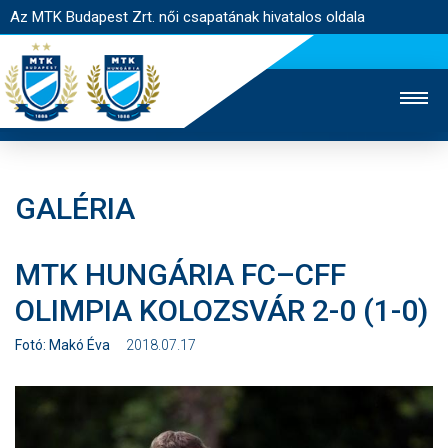
Az MTK Budapest Zrt. női csapatának hivatalos oldala
GALÉRIA
MTK TV
FÉRFI CSAPAT
AKADÉMIA
MTK HUNGÁRIA FC–CFF
JEGYÉRTÉKESÍTÉS
WEBSHOP
STADION
OLIMPIA KOLOZSVÁR 2-0 (1-0)
EGYESÜLET
KAPCSOLAT
Fotó: Makó Éva
2018.07.17
NYITÓLAP
HÍREK
CSAPAT